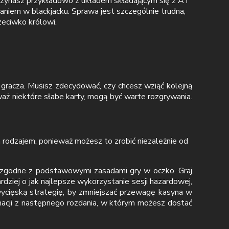
aczynasz przykładowo z układem składającym się z A i
daniem w blackjacku. Sprawa jest szczególnie trudna,
zeciwko królowi.
 gracza. Musisz zdecydować, czy chcesz wziąć kolejną
waż niektóre słabe karty, mogą być warte rozgrywania.
m rodzajem, ponieważ możesz to zrobić niezależnie od
są zgodne z podstawowymi zasadami gry w oczko. Graj
ardziej o jak najlepsze wykorzystanie sesji hazardowej,
wycięską strategię, by zmniejszać przewagę kasyna w
gnacji z następnego rozdania, w którym możesz dostać