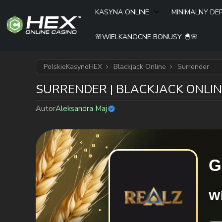
KASYNA ONLINE
MINIMALNY DE
🌸WIELKANOCNE BONUSY 🐣🌸
PolskieKasynoHEX
Blackjack Online
Surrender
SURRENDER | BLACKJACK ONLI
Autor
Aleksandra Maj
G
Wi