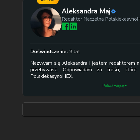
Aleksandra Maj
Redaktor Naczelna Polskiekasyno
Doświadczenie:
8 lat
Nazywam się Aleksandra i jestem redaktorem na
przebywasz. Odpowiadam za treści, które 
PolskiekasynoHEX.
Pokaż więcej