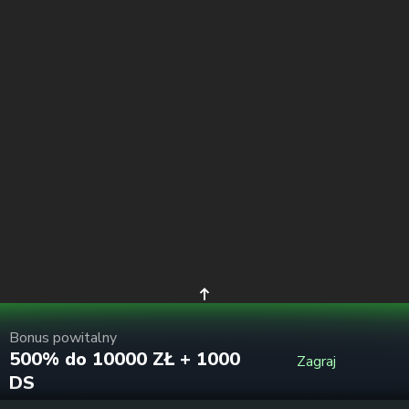
Bonus powitalny
500% do 10000 ZŁ + 1000
Zagraj
DS