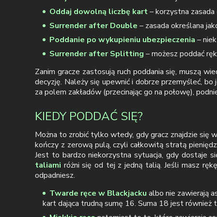
Oddaj dowolną liczbę kart
– korzystna zasada 
Surrender after Double
– zasada określana jak
Poddanie po wykupieniu ubezpieczenia
– niek
Surrender after Splitting
– możesz poddać rękę
Zanim gracze zastosują ruch poddania się, muszą wied
decyzję. Należy się upewnić i dobrze przemyśleć, bo 
za polem zakładów (przecinając go na połowę), podnies
KIEDY PODDAĆ SIĘ?
Można to zrobić tylko wtedy, gdy gracz znajdzie się 
kończy z zerową pulą, czyli całkowitą stratą pieniędzy.
Jest to bardzo niekorzystna sytuacja, gdy dostaje 
taliami
różni się od tej z jedną talią. Jeśli masz rę
odpadniesz.
Twarde ręce w Blackjacku
albo nie zawierają a
kart dająca trudną sumę 16. Suma 18 jest również tr