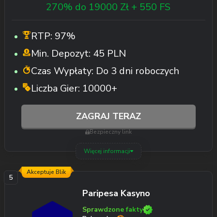
270% do 19000 Zł + 550 FS
RTP:
97%
Min. Depozyt:
45 PLN
Czas Wypłaty:
Do 3 dni roboczych
Liczba Gier:
10000+
ZAGRAJ TERAZ
Bezpieczny link
Więcej informacji
Akceptuje Blik
Paripesa Kasyno
Sprawdzone fakty