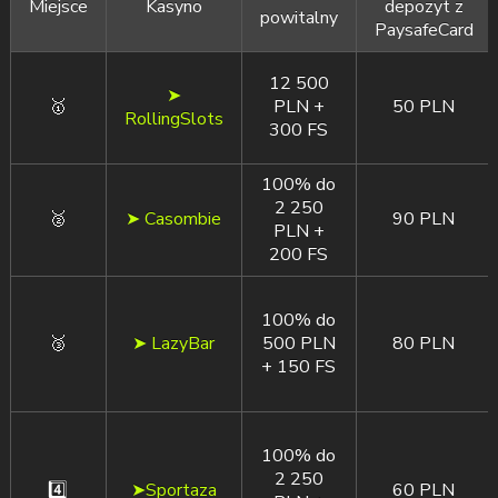
Miejsce
Kasyno
depozyt z
powitalny
PaysafeCard
12 500
➤
🥇
PLN +
50 PLN
RollingSlots
300 FS
100% do
2 250
🥈
➤ Casombie
90 PLN
PLN +
200 FS
100% do
🥉
➤ LazyBar
500 PLN
80 PLN
+ 150 FS
100% do
2 250
4️⃣
➤Sportaza
60 PLN