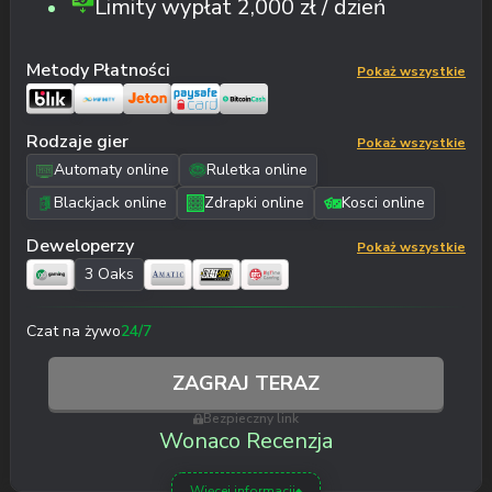
Limity wypłat
2,000 zł / dzień
Metody Płatności
Pokaż wszystkie
Rodzaje gier
Pokaż wszystkie
Automaty online
Ruletka online
Blackjack online
Zdrapki online
Kosci online
Deweloperzy
Pokaż wszystkie
3 Oaks
Czat na żywo
24/7
ZAGRAJ TERAZ
Bezpieczny link
Wonaco Recenzja
Więcej informacji