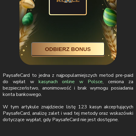
ODBIERZ BONUS
PaysafeCard to jedna z najpopularniejszych metod pre-paid
do wpłat w
kasynach online w Polsce
, ceniona za
bezpieczeństwo, anonimowość i brak wymogu posiadania
konta bankowego.
W tym artykule znajdziecie listę 123 kasyn akceptujących
PaysafeCard, analizę zalet i wad tej metody oraz wskazówki
dotyczące wypłat, gdy PaysafeCard nie jest dostępne.