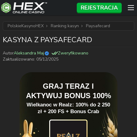
REJESTRACJA
PolskieKasynoHEX
Ranking kasyn
Paysafecard
KASYNA Z PAYSAFECARD
Autor
Aleksandra Maj
Zweryfikowano
Zaktualizowano:
05/12/2025
GRAJ TERAZ I
AKTYWUJ BONUS 100%
Wielkanoc w Realz: 100% do 2 250
zł + 200 FS + Bonus Crab