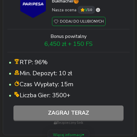
Bukmacher
Nasza ocena
8
/10
DODAJ DO ULUBIONYCH
Bonus powitalny
6,450 zł + 150 FS
RTP:
96%
Min. Depozyt:
10 zł
Czas Wypłaty:
15m
Liczba Gier:
3500+
ZAGRAJ TERAZ
Bezpieczny link
Więcej informacji