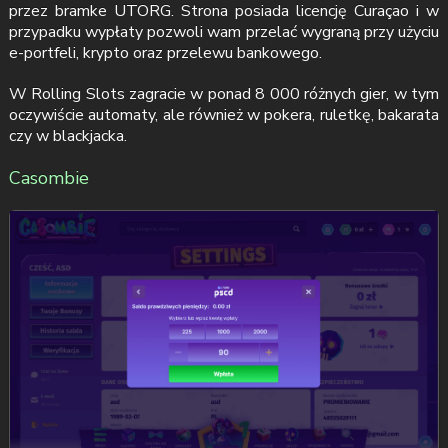
przez bramke UTORG. Strona posiada licencję Curaçao i w
przypadku wypłaty pozwoli wam przelać wygraną przy użyciu
e-portfeli, krypto oraz przelewu bankowego.
W Rolling Slots zagracie w ponad 8 000 różnych gier, w tym
oczywiście automaty, ale również w pokera, ruletkę, bakarata
czy w blackjacka.
Casombie