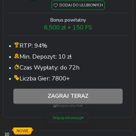
DODAJ DO ULUBIONYCH
Bonus powitalny
6,500 zł + 150 FS
RTP:
94%
Min. Depozyt:
10 zł
Czas Wypłaty:
do 72h
Liczba Gier:
7800+
ZAGRAJ TERAZ
Bezpieczny link
Więcej informacji
NOWE