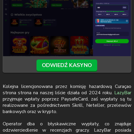
ODWIEDŹ KASYNO
Kolejna licencjonowana przez komisję hazardową Curaçao
strona strona na naszej liście działa od 2024 roku.
LazyBar
przyjmuje wpłaty poprzez PaysafeCard, zaś wypłaty są tu
realizowane za pośrednictwem Skrill, Neteller, przelewów
bankowych oraz w krypto.
Operator dba o błyskawiczne wypłaty, co znajduje
odzwierciedlenie w recenzjach graczy. LazyBar posiada