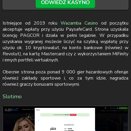
ODWIEDŹ KASYNO
Istniejące od 2019 roku
Wazamba Casino
od początku
akceptuje wpłaty przy użyciu PaysafeCard. Strona uzyskała
licencję PAGCOR i działa w pełni legalnie. W przypadku
uzyskania wygranej możecie liczyć na szybką wypłatę przy
użyciu ok. 10 kryptowalut, na konto bankowe (również w
Revolut), na kartę Mastercard czy z wykorzystaniem MiFinity
i innych portfeli wirtualnych.
Obecnie strona poza ponad 9 000 gier hazardowych oferuje
również zakłady sportowe i, co za tym idzie, nagradza
również graczy bonusami sportowymi.
Slotimo