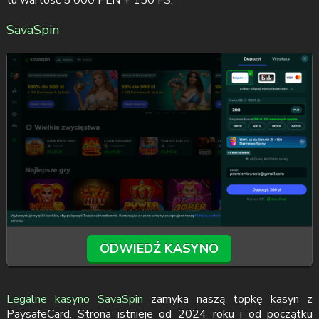
tu wartość 5 000 PLN + 150 FS.
SavaSpin
ODWIEDŹ KASYNO
Legalne kasyno SavaSpin
zamyka naszą topkę kasyn z
PaysafeCard. Strona istnieje od 2024 roku i od początku