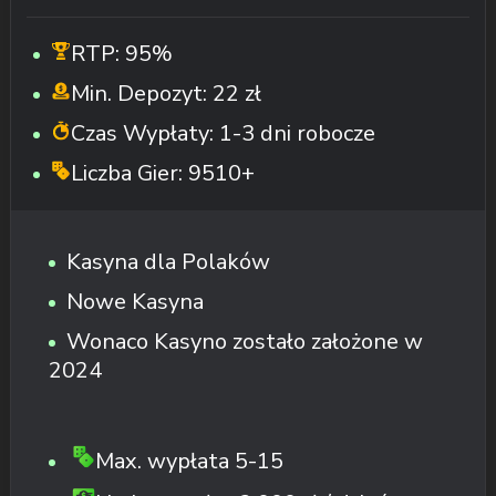
RTP:
95%
Min. Depozyt:
22 zł
Czas Wypłaty:
1-3 dni robocze
Liczba Gier:
9510+
Kasyna dla Polaków
Nowe Kasyna
Wonaco Kasyno zostało założone w
2024
Max. wypłata
5-15