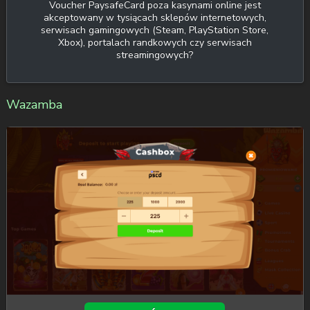
Voucher PaysafeCard poza kasynami online jest
akceptowany w tysiącach sklepów internetowych,
serwisach gamingowych (Steam, PlayStation Store,
Xbox), portalach randkowych czy serwisach
streamingowych?
Wazamba