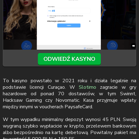
ODWIEDŹ KASYNO
To kasyno powstało w 2021 roku i działa legalnie na
podstawie licencji Curaçao. W
Slotimo
zagracie w gry
hazardowe od ponad 70 dostawców, w tym Swinnt,
Hacksaw Gaming czy Novomatic. Kasa przyjmuje wpłaty
między innymi w voucherach PaysafeCard.
W tym wypadku minimalny depozyt wynosi 45 PLN. Swoją
wygraną szybko wypłacicie w krypto, przelewem bankowym
albo bezpośrednio na kartę debetową. Powitalny pakiet ma