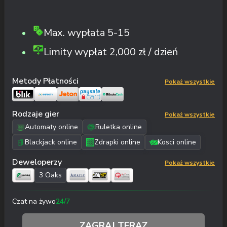
Max. wypłata
5-15
Limity wypłat
2,000 zł / dzień
Metody Płatności
Pokaż wszystkie
Rodzaje gier
Pokaż wszystkie
Automaty online
Ruletka online
Blackjack online
Zdrapki online
Kosci online
Deweloperzy
Pokaż wszystkie
3 Oaks
Czat na żywo
24/7
ZAGRAJ TERAZ