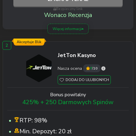
Bezpieczny link
Wonaco Recenzja
Więcej informacji
Akceptuje Blik
JetTon Kasyno
Nasza ocena
7
/10
DODAJ DO ULUBIONYCH
Bonus powitalny
425% + 250 Darmowych Spinów
RTP:
98%
Min. Depozyt:
20 zł