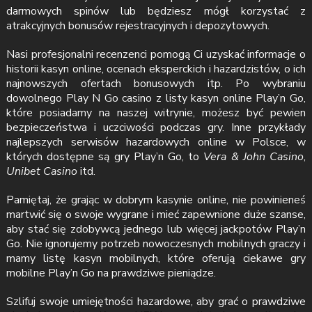
darmowych spinów lub będziesz mógł korzystać z
atrakcyjnych bonusów rejestracyjnych i depozytowych.
Nasi profesjonalni recenzenci pomogą Ci uzyskać informacje o
historii kasyn online, ocenach eksperckich i hazardzistów, o ich
najnowszych ofertach bonusowych itp. Po wybraniu
dowolnego Play N Go casino z listy kasyn online Play’n Go,
które posiadamy na naszej witrynie, możesz być pewien
bezpieczeństwa i uczciwości podczas gry. Inne przykłady
najlepszych serwisów hazardowych online w Polsce, w
których dostępne są gry Play’n Go, to
Vera & John Casino
,
Unibet Casino
itd.
Pamiętaj, że grając w dobrym kasynie online, nie powinieneś
martwić się o swoje wygrane i mieć zapewnione duże szanse,
aby stać się zdobywcą jednego lub więcej jackpotów Play’n
Go. Nie ignorujemy potrzeb nowoczesnych mobilnych graczy i
mamy listę kasyn mobilnych, które oferują ciekawe gry
mobilne Play’n Go na prawdziwe pieniądze.
Szlifuj swoje umiejętności hazardowe, aby grać o prawdziwe