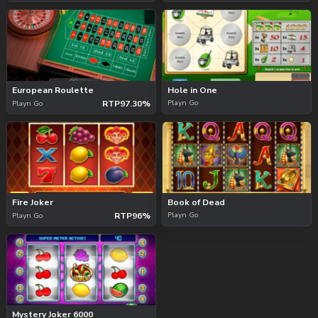
European Roulette
Hole in One
RTP
97.30%
Playn Go
Playn Go
Fire Joker
Book of Dead
RTP
96%
Playn Go
Playn Go
Mystery Joker 6000