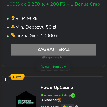
100% do 2,250 zł + 200 FS + 1 Bonus Crab
RTP:
95%
Min. Depozyt:
50 zł
Liczba Gier:
10000+
ZAGRAJ TERAZ
Bezpieczny link
Więcej informacji
Nowe
PowerUpCasino
Sprawdzone fakty
Bukmacher
Nasza ocena
8
/10