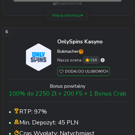
Bezpieczny link
Więcej informacji
OnlySpins Kasyno
Bukmacher
Nasza ocena
8
/10
DODAJ DO ULUBIONYCH
Bonus powitalny
100% do 2250 Zł + 200 FS + 1 Bonus Crab
RTP:
97%
Min. Depozyt:
45 PLN
Czas Wypłaty:
Natychmiast