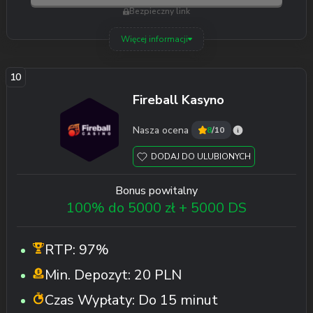
Bezpieczny link
Więcej informacji
Fireball Kasyno
Nasza ocena
8
/10
DODAJ DO ULUBIONYCH
Bonus powitalny
100% do 5000 zł + 5000 DS
RTP:
97%
Min. Depozyt:
20 PLN
Czas Wypłaty:
Do 15 minut