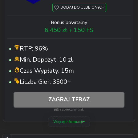
DODAJ DO ULUBIONYCH
Bonus powitalny
6,450 zł + 150 FS
RTP:
96%
Min. Depozyt:
10 zł
Czas Wypłaty:
15m
Liczba Gier:
3500+
ZAGRAJ TERAZ
Bezpieczny link
Więcej informacji