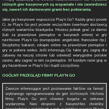
różnych gier kasynowych są wspaniałe i nie zawiedziesz
się, nawet ich darmowymi grami bez pobierania.
Jakie gry kasynowe wypuszcza Play’n Go? Każdy gracz powie
Ci, że Play’n Go jest przede wszystkim świetnym dostawcą
różnych wariantów blackjacka. Możesz jednak grać za darmo
(lub za prawdziwe pieniądze w kasynach online) w gry
ruletkowe Play’n Go (europejskie, angielskie, francuskie itp.).
Bezpłatny bakarat, zdrapki online na prawdziwe pieniądze i
gry w pokera wideo. Jeśli interesują Cię takie gry, zagraj dla
zabawy na naszej stronie lub odwiedź wiarygodne polskie
casino, aby zagrać w nim za pieniądze. W każdym razie graj w
gry hazardowe w Play’n Go i bądź szczęśliwy.
OGÓLNY PRZEGLĄD FIRMY PLAY’N GO
Zawsze interesujące jest poznawanie faktów na temat
wybranego oprogramowania do gier slotowych. Historia
firmy Play’n Go jest również bogata w ciekawe
wydarzenia. Nasi eksperci z KasynoHex chcieliby
opowiedzieć o niektórych z nich w krótkiej recenzji Play’n