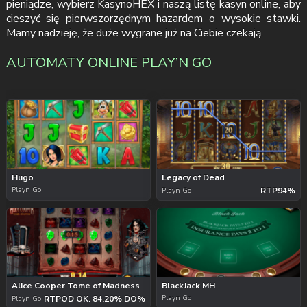
pieniądze, wybierz KasynoHEX i naszą listę kasyn online, aby
cieszyć się pierwszorzędnym hazardem o wysokie stawki.
Mamy nadzieję, że duże wygrane już na Ciebie czekają.
AUTOMATY ONLINE PLAY’N GO
Hugo
Legacy of Dead
Playn Go
RTP
94%
Playn Go
Alice Cooper Tome of Madness
BlackJack MH
RTP
OD OK. 84,20% DO%
Playn Go
Playn Go