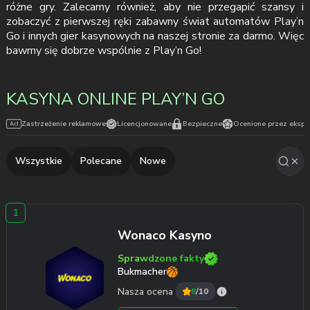
różne gry. Zalecamy również, aby nie przegapić szansy i
zobaczyć z pierwszej ręki zabawny świat automatów Play’n
Go i innych gier kasynowych na naszej stronie za darmo. Więc
bawmy się dobrze wspólnie z Play’n Go!
KASYNA ONLINE PLAY’N GO
Zastrzeżenie reklamowe
Licencjonowane
Bezpieczne
Ocenione przez ekspe
Wszystkie
Polecane
Nowe
Wonaco Kasyno
Sprawdzone fakty
Bukmacher
Nasza ocena
8
/10