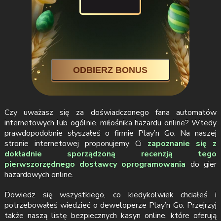
ODBIERZ BONUS
Czy uważasz się za doświadczonego fana automatów
internetowych lub ogólnie, miłośnika hazardu online? Wtedy
prawdopodobnie słyszałeś o firmie Play’n Go. Na naszej
stronie internetowej proponujemy Ci
zapoznanie się z
dokładnie sporządzoną recenzją tego
pierwszorzędnego dostawcy oprogramowania
do gier
hazardowych online.
Dowiedz się wszystkiego, co kiedykolwiek chciałeś i
potrzebowałeś wiedzieć o deweloperze Play’n Go. Przejrzyj
także naszą listę bezpiecznych kasyn online, które oferują