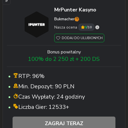
MrPunter Kasyno
Bukmacher
Nasza ocena
8
/10
DODAJ DO ULUBIONYCH
Bonus powitalny
100% do 2 250 zł + 200 DS
RTP:
96%
Min. Depozyt:
90 PLN
Czas Wypłaty:
24 godziny
Liczba Gier:
12533+
ZAGRAJ TERAZ