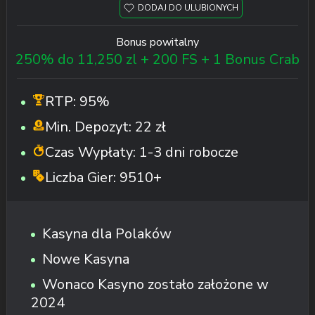
DODAJ DO ULUBIONYCH
Bonus powitalny
250% do 11,250 zl + 200 FS + 1 Bonus Crab
RTP:
95%
Min. Depozyt:
22 zł
Czas Wypłaty:
1-3 dni robocze
Liczba Gier:
9510+
Kasyna dla Polaków
Nowe Kasyna
Wonaco Kasyno zostało założone w
2024