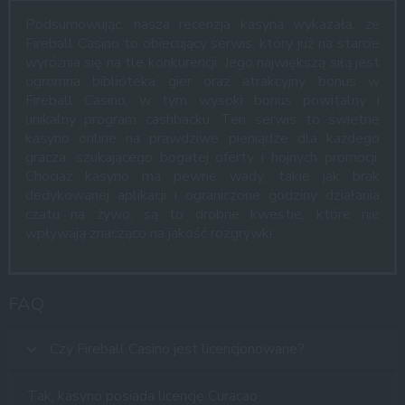
Podsumowując, nasza recenzja kasyna wykazała, że
Fireball Casino to obiecujący serwis, który już na starcie
wyróżnia się na tle konkurencji. Jego największą siłą jest
ogromna biblioteka gier oraz atrakcyjny bonus w
Fireball Casino, w tym wysoki bonus powitalny i
unikalny program cashbacku. Ten serwis to świetne
kasyno online na prawdziwe pieniądze dla każdego
gracza, szukającego bogatej oferty i hojnych promocji.
Chociaż kasyno ma pewne wady, takie jak brak
dedykowanej aplikacji i ograniczone godziny działania
czatu na żywo, są to drobne kwestie, które nie
wpływają znacząco na jakość rozgrywki.
FAQ
Czy Fireball Casino jest licencjonowane?
Tak, kasyno posiada licencję Curacao