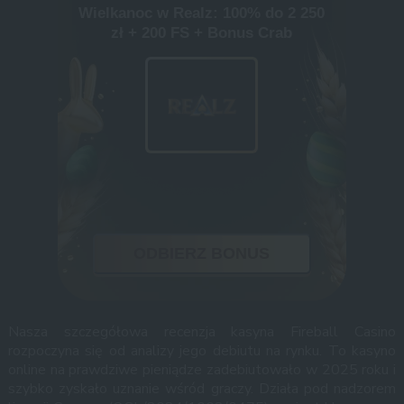
Wielkanoc w Realz: 100% do 2 250
zł + 200 FS + Bonus Crab
ODBIERZ BONUS
Nasza szczegółowa recenzja kasyna Fireball Casino
rozpoczyna się od analizy jego debiutu na rynku. To kasyno
online na prawdziwe pieniądze zadebiutowało w 2025 roku i
szybko zyskało uznanie wśród graczy. Działa pod nadzorem