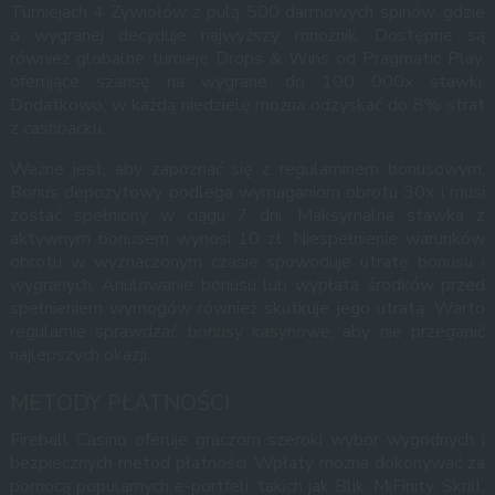
Turniejach 4 Żywiołów z pulą 500 darmowych spinów, gdzie
o wygranej decyduje najwyższy mnożnik. Dostępne są
również globalne turnieje Drops & Wins od Pragmatic Play,
oferujące szansę na wygrane do 100 000x stawki.
Dodatkowo, w każdą niedzielę można odzyskać do 8% strat
z cashbacku.
Ważne jest, aby zapoznać się z regulaminem bonusowym.
Bonus depozytowy podlega wymaganiom obrotu 30x i musi
zostać spełniony w ciągu 7 dni. Maksymalna stawka z
aktywnym bonusem wynosi 10 zł. Niespełnienie warunków
obrotu w wyznaczonym czasie spowoduje utratę bonusu i
wygranych. Anulowanie bonusu lub wypłata środków przed
spełnieniem wymogów również skutkuje jego utratą. Warto
regularnie sprawdzać
bonusy kasynowe
, aby nie przegapić
najlepszych okazji.
METODY PŁATNOŚCI
Fireball Casino oferuje graczom szeroki wybór wygodnych i
bezpiecznych metod płatności. Wpłaty można dokonywać za
pomocą popularnych e-portfeli, takich jak Blik, MiFinity, Skrill,