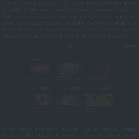
przy minimalnej wpłacie 25 zł. To solidne wsparcie dla graczy
na start. Dodatkowo, nowi użytkownicy mogą skorzystać z
15% zwrotu gotówki w Kasynie na Żywo, naliczanego od
strat z pierwszych 50 rund. Minimalny zakład kwalifikujący to
25 zł, a maksymalny zwrot wynosi 1 250 zł. Co ważne, ten
bonus nie posiada wymagań obrotu, co jest dużym atutem.
Poza ofertą powitalną, Fireball Casino oferuje szereg
promocji dla stałych klientów. Można wziąć udział w