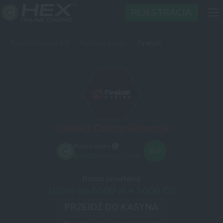
REJESTRACJA
PolskieKasynoHEX
Ranking kasyn
Fireball
Fireball Casino Recenzja
Nasza ocena
8
/10
BARDZO POLECANE
Bonus powitalny
100% do 5000 zł + 5000 DS
PRZEJDŹ DO KASYNA