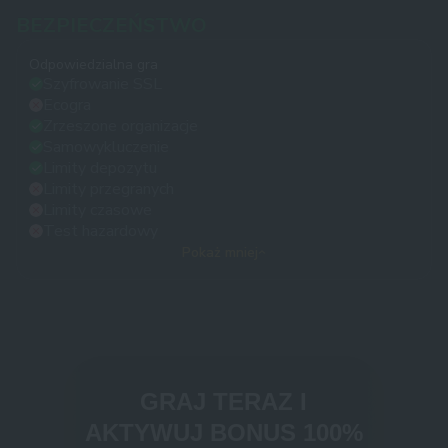
BEZPIECZEŃSTWO
Odpowiedzialna gra
Szyfrowanie SSL
Ecogra
Zrzeszone organizacje
Samowykluczenie
Limity depozytu
Limity przegranych
Limity czasowe
Test hazardowy
Pokaż mniej
GRAJ TERAZ I
AKTYWUJ BONUS 100%