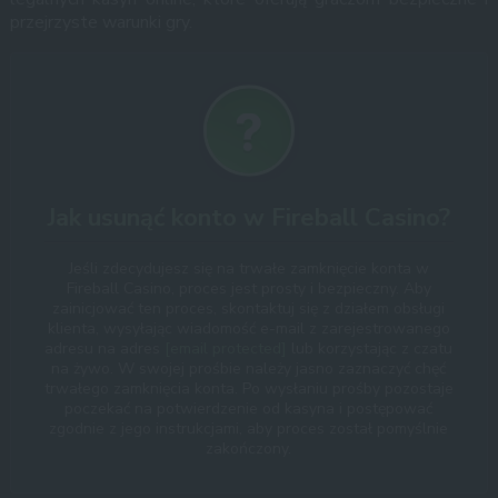
przejrzyste warunki gry.
Jak usunąć konto w Fireball Casino?
Jeśli zdecydujesz się na trwałe zamknięcie konta w
Fireball Casino, proces jest prosty i bezpieczny. Aby
zainicjować ten proces, skontaktuj się z działem obsługi
klienta, wysyłając wiadomość e-mail z zarejestrowanego
adresu na adres
[email protected]
lub korzystając z czatu
na żywo. W swojej prośbie należy jasno zaznaczyć chęć
trwałego zamknięcia konta. Po wysłaniu prośby pozostaje
poczekać na potwierdzenie od kasyna i postępować
zgodnie z jego instrukcjami, aby proces został pomyślnie
zakończony.