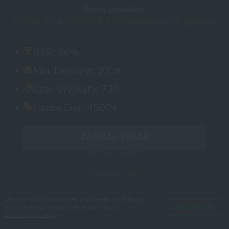
Bonus powitalny
150% do 4 500 zł + 100 darmowych spinów
RTP:
96%
Min. Depozyt:
22 zł
Czas Wypłaty:
72h
Liczba Gier:
4500+
ZAGRAJ TERAZ
Bezpieczny link
Więcej informacji
Używamy plików cookies dla zwiększenia Twojej
AKCEPTUJĘ
wygody i usprawnienia działania strony.
Dowiedz się więcej
Spinzen Kasyno