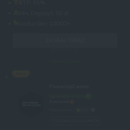
RTP:
95%
Min. Depozyt:
50 zł
Liczba Gier:
10000+
ZAGRAJ TERAZ
Bezpieczny link
Więcej informacji
Nowe
PowerUpCasino
Sprawdzone fakty
Bukmacher
Nasza ocena
8
/10
DODAJ DO ULUBIONYCH