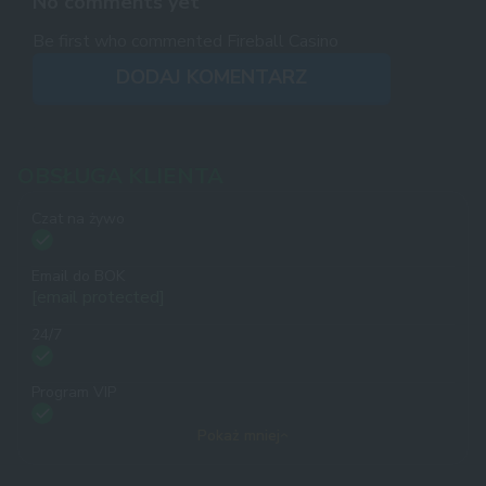
No comments yet
Be first who commented Fireball Casino
DODAJ KOMENTARZ
OBSŁUGA KLIENTA
Czat na żywo
Email do BOK
[email protected]
24/7
Program VIP
Pokaż mniej