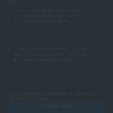
Plusy
Ogromna biblioteka gier z ponad 5 000 tytułami
Hojne bonusy i unikalny program VIP
Brak prowizji od wpłat i wypłat
Minusy
Ograniczone godziny pracy czatu na żywo
Mało opcji wypłat w porównaniu do wpłat
Brak dedykowanej aplikacji mobilnej
Pokaż mniej
FIREBALL CASINO RECENZJE
Czy masz jakieś doświadczenie w Fireball Casino?
Zostaw swoją recenzję
DODAJ RECENZJĘ