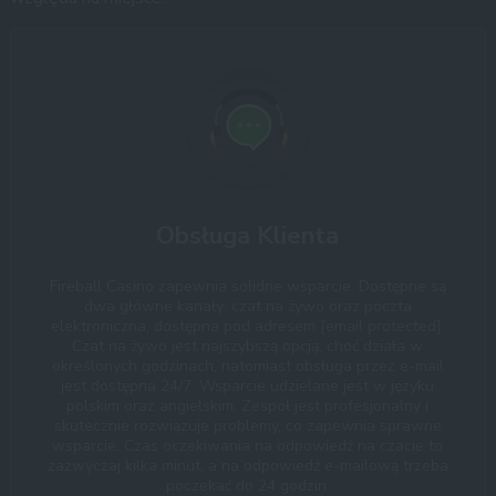
Bonus powitalny
260% do 11 500 zł + 260 darmowych spinów
Metody Płatności
ZAGRAJ TERAZ
Obsługa Klienta
Fireball Casino zapewnia solidne wsparcie. Dostępne są
dwa główne kanały: czat na żywo oraz poczta
elektroniczna, dostępna pod adresem
[email protected]
.
Czat na żywo jest najszybszą opcją, choć działa w
określonych godzinach, natomiast obsługa przez e-mail
jest dostępna 24/7. Wsparcie udzielane jest w języku
polskim oraz angielskim. Zespół jest profesjonalny i
Min. Depozyt:
skutecznie rozwiązuje problemy, co zapewnia sprawne
10 zł
wsparcie. Czas oczekiwania na odpowiedź na czacie to
zazwyczaj kilka minut, a na odpowiedź e-mailową trzeba
poczekać do 24 godzin.
Bonus powitalny