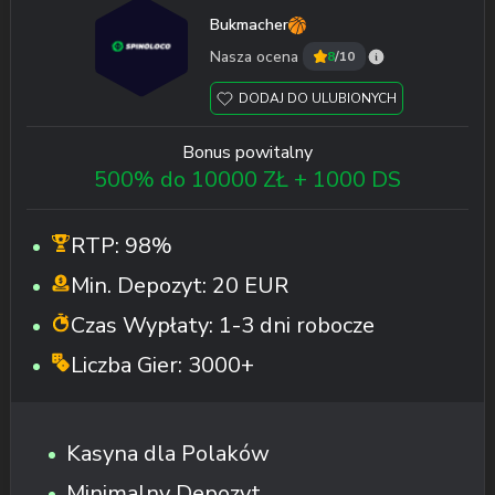
Bukmacher
Nasza ocena
8
/10
DODAJ DO ULUBIONYCH
Bonus powitalny
500% do 10000 ZŁ + 1000 DS
RTP:
98%
Min. Depozyt:
20 EUR
Czas Wypłaty:
1-3 dni robocze
Liczba Gier:
3000+
Kasyna dla Polaków
Minimalny Depozyt