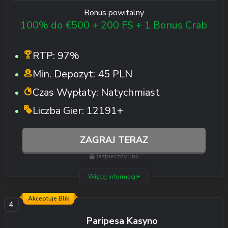
Bonus powitalny
100% do €500 + 200 FS + 1 Bonus Crab
RTP:
97%
Min. Depozyt:
45 PLN
Czas Wypłaty:
Natychmiast
Liczba Gier:
12191+
ZAGRAJ TERAZ
Bezpieczny link
Więcej informacji
Akceptuje Blik
Paripesa Kasyno