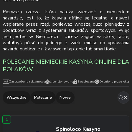
Pierwszą rzeczą, którą należy wiedzieć o niemieckim
hazardzie, jest to, że kasyna offline są legalne, a nawet
wspierane przez rząd, ponieważ wnoszą dużo pieniędzy z
podatków wraz z systemami zakładów sportowych. Więc
jeśli jesteś w Niemczech i chcesz zagrać w sloty, raczej
wolałbyś pójść do jednego z wielu miejsc do uprawiania
hazardu publicznie niż w swoim laptopie lub smartfonie.
POLECANE NIEMIECKIE KASYNA ONLINE DLA
POLAKÓW
Zastrzeżenie reklamowe
Licencjonowane
Bezpieczne
Ocenione przez ekspe
Wszystkie
Polecane
Nowe
Spinoloco Kasyno