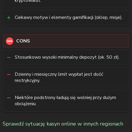
kryptowalut.
Ciekawy motyw i elementy gamifikacji (sklep, misje).
CONS
Stosunkowo wysoki minimalny depozyt (ok. 50 zł).
Dzienny i miesięczny limit wypłat jest dość
restrykcyjny.
Niektóre podstrony ładują się wolniej przy dużym
obciążeniu.
Sprawdź sytuację kasyn online w innych regionach