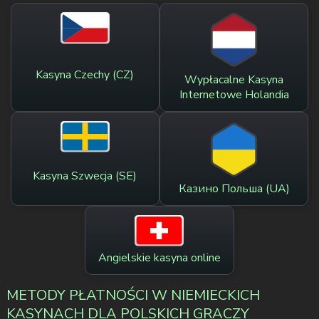
Kasyna Czechy (CZ)
Wypłacalne Kasyna
Internetowe Holandia
Kasyna Szwecja (SE)
Казино Польша (UA)
Angielskie kasyna online
METODY PŁATNOŚCI W NIEMIECKICH
KASYNACH DLA POLSKICH GRACZY