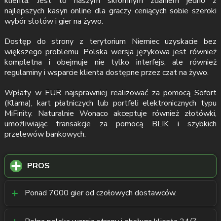
klienta. Jest to naszym skromnym zdaniem jedno z
najlepszych kasyn online dla graczy ceniących sobie szeroki
wybór slotów i gier na żywo.
Dostęp do strony z terytorium Niemiec uzyskacie bez
większego problemu. Polska wersja językowa jest również
kompletna i obejmuje nie tylko interfejs, ale również
regulaminy i wsparcie klienta dostępne przez czat na żywo.
Wpłaty w EUR najsprawniej realizować za pomocą Sofort
(Klarna), kart płatniczych lub portfeli elektronicznych typu
MiFinity. Naturalnie Wonaco akceptuje również złotówki,
umożliwiając transakcje za pomocą BLIK i szybkich
przelewów bankowych.
PROS
Ponad 7000 gier od czołowych dostawców.