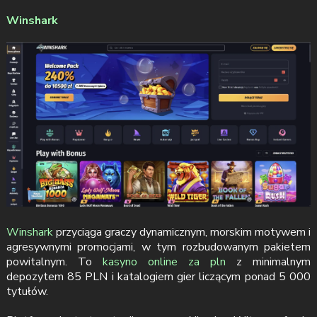
Winshark
Winshark
przyciąga graczy dynamicznym, morskim motywem i
agresywnymi promocjami, w tym rozbudowanym pakietem
powitalnym. To
kasyno online za pln
z minimalnym
depozytem 85 PLN i katalogiem gier liczącym ponad 5 000
tytułów.