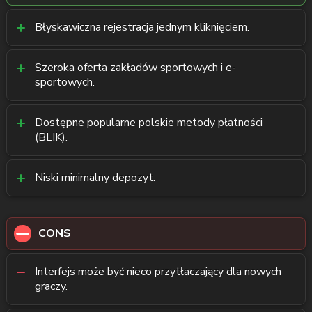
Błyskawiczna rejestracja jednym kliknięciem.
Szeroka oferta zakładów sportowych i e-
sportowych.
Dostępne popularne polskie metody płatności
(BLIK).
Niski minimalny depozyt.
CONS
Interfejs może być nieco przytłaczający dla nowych
graczy.