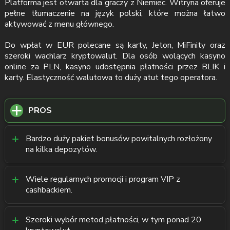
Platforma jest otwarta dla graczy z Niemiec. Witryna oferuje
pełne tłumaczenie na język polski, które można łatwo
aktywować z menu głównego.
Do wpłat w EUR polecane są karty, Jeton, MiFinity oraz
szeroki wachlarz kryptowalut. Dla osób wolących kasyno
online za PLN, kasyno udostępnia płatności przez BLIK i
karty. Elastyczność walutowa to duży atut tego operatora.
PROS
Bardzo duży pakiet bonusów powitalnych rozłożony
na kilka depozytów.
Wiele regularnych promocji i program VIP z
cashbackiem.
Szeroki wybór metod płatności, w tym ponad 20