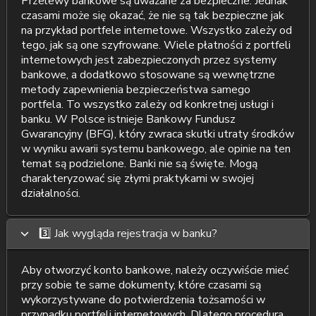
Przelewy bankowe są uważane za bezpieczne. Jednak
czasami może się okazać, że nie są tak bezpieczne jak
na przykład portfele internetowe. Wszystko zależy od
tego, jak są one szyfrowane. Wiele płatności z portfeli
internetowych jest zabezpieczonych przez systemy
bankowe, a dodatkowo stosowane są wewnętrzne
metody zapewnienia bezpieczeństwa samego
portfela. To wszystko zależy od konkretnej usługi i
banku. W Polsce istnieje Bankowy Fundusz
Gwarancyjny (BFG), który zwraca skutki utraty środków
w wyniku awarii systemu bankowego, ale opinie na ten
temat są podzielone. Banki nie są święte. Mogą
charakteryzować się złymi praktykami w swojej
działalności.
3️⃣ Jak wygląda rejestracja w banku?
Aby otworzyć konto bankowe, należy oczywiście mieć
przy sobie te same dokumenty, które czasami są
wykorzystywane do potwierdzenia tożsamości w
przypadku portfeli internetowych. Dlatego procedura