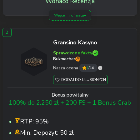
Wonaco Recenzja
Więcej informacji
Gransino Kasyno
Sprawdzone fakty
Bukmacher
Nasza ocena
7
/10
DODAJ DO ULUBIONYCH
Bonus powitalny
100% do 2,250 zł + 200 FS + 1 Bonus Crab
RTP:
95%
Min. Depozyt:
50 zł