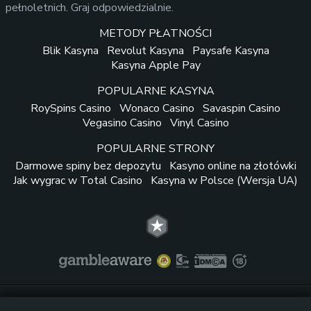
pełnoletnich. Graj odpowiedzialnie.
METODY PŁATNOŚCI
Blik Kasyna
Revolut Kasyna
Paysafe Kasyna
Kasyna Apple Pay
POPULARNE KASYNA
RoySpins Casino
Wonaco Casino
Savaspin Casino
Vegasino Casino
Vinyl Casino
POPULARNE STRONY
Darmowe spiny bez depozytu
Kasyno online na złotówki
Jak wygrac w Total Casino
Kasyna w Polsce (Wersja UA)
2026 © CASINOHEX POLSKA
O NAS