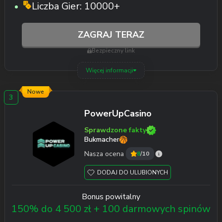
Liczba Gier:
10000+
ZAGRAJ TERAZ
Bezpieczny link
Więcej informacji
Nowe
PowerUpCasino
Sprawdzone fakty
Bukmacher
Nasza ocena
8
/10
DODAJ DO ULUBIONYCH
Bonus powitalny
150% do 4 500 zł + 100 darmowych spinów