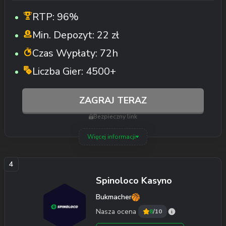
RTP:
96%
Min. Depozyt:
22 zł
Czas Wypłaty:
72h
Liczba Gier:
4500+
ZAGRAJ TERAZ
Bezpieczny link
Więcej informacji
Spinoloco Kasyno
Bukmacher
Nasza ocena
8
/10