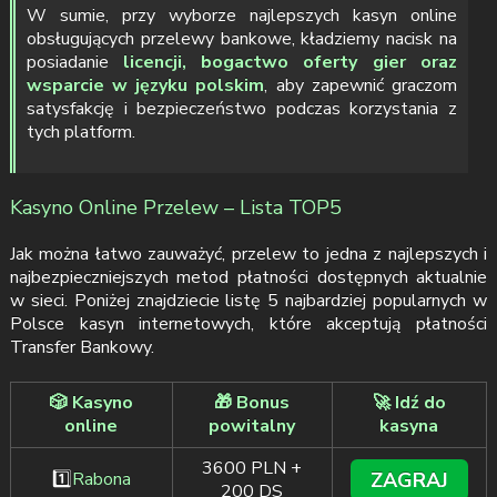
W sumie, przy wyborze najlepszych kasyn online
obsługujących przelewy bankowe, kładziemy nacisk na
posiadanie
licencji, bogactwo oferty gier oraz
wsparcie w języku polskim
, aby zapewnić graczom
satysfakcję i bezpieczeństwo podczas korzystania z
tych platform.
Kasyno Online Przelew – Lista TOP5
Jak można łatwo zauważyć, przelew to jedna z najlepszych i
najbezpieczniejszych metod płatności dostępnych aktualnie
w sieci. Poniżej znajdziecie listę 5 najbardziej popularnych w
Polsce kasyn internetowych, które akceptują płatności
Transfer Bankowy.
🎲 Kasyno
🎁 Bonus
🚀 Idź do
online
powitalny
kasyna
3600 PLN +
ZAGRAJ
1️⃣
Rabona
200 DS