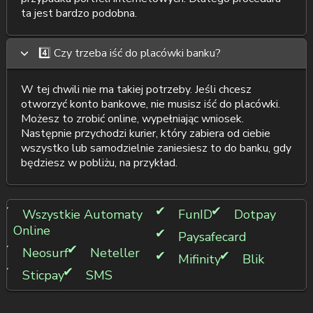
ta jest bardzo podobna.
4️⃣ Czy trzeba iść do placówki banku?
W tej chwili nie ma takiej potrzeby. Jeśli chcesz
otworzyć konto bankowe, nie musisz iść do placówki.
Możesz to zrobić online, wypełniając wniosek.
Następnie przychodzi kurier, który zabiera od ciebie
wszystko lub samodzielnie zaniesiesz to do banku, gdy
będziesz w pobliżu, na przykład.
Wszystkie Automaty
FunID
Dotpay
Online
Paysafecard
Neosurf
Neteller
Mifinity
Blik
Sticpay
SMS