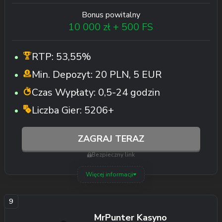
Bonus powitalny
10 000 zł + 500 FS
RTP:
53,55%
Min. Depozyt:
20 PLN, 5 EUR
Czas Wypłaty:
0,5-24 godzin
Liczba Gier:
5206+
ZAGRAJ TERAZ
Bezpieczny link
Więcej informacji
MrPunter Kasyno