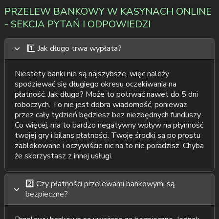
PRZELEW BANKOWY W KASYNACH ONLINE
- SEKCJA PYTAŃ I ODPOWIEDZI
1️⃣ Jak długo trwa wypłata?
Niestety banki nie są najszybsze, więc należy
spodziewać się długiego okresu oczekiwania na
płatność. Jak długo? Może to potrwać nawet do 5 dni
roboczych. To nie jest dobra wiadomość, ponieważ
przez cały tydzień będziesz bez niezbędnych funduszy.
Co więcej, ma to bardzo negatywny wpływ na płynność
twojej gry i bilans płatności. Twoje środki są po prostu
zablokowane i oczywiście nic na to nie poradzisz. Chyba
że skorzystasz z innej usługi.
2️⃣ Czy płatności przelewami bankowymi są
bezpieczne?