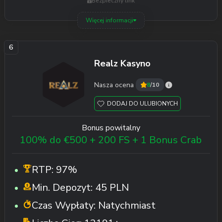
Bezpieczny link
Więcej informacji
Realz Kasyno
Nasza ocena
8
/10
DODAJ DO ULUBIONYCH
Bonus powitalny
100% do €500 + 200 FS + 1 Bonus Crab
RTP:
97%
Min. Depozyt:
45 PLN
Czas Wypłaty:
Natychmiast