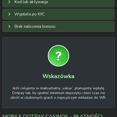
Kod lub aktywacja
Wypłata po KYC
Brak naliczenia bonusu
Wskazówka
Jeśli celujemy w maksymalny „value”, planujemy wpłatę
Dotpay tak, by spełnić minimum depozytu i mieć czas na
obrót w ulubionych grach o najwyższym wkładzie do WR.
MOBILE DOTPAY CASINOS – PŁATNOŚCI