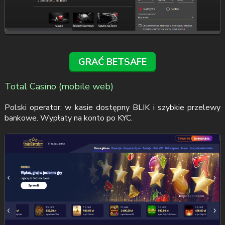
GRAĆ BETSAFE
Total Casino (mobile web)
Polski operator; w kasie dostępny BLIK i szybkie przelewy
bankowe. Wypłaty na konto po KYC.