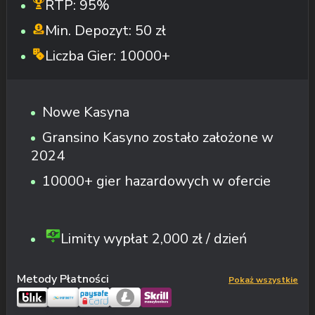
RTP:
95%
Min. Depozyt:
50 zł
Liczba Gier:
10000+
Nowe Kasyna
Gransino Kasyno zostało założone w
2024
10000+ gier hazardowych w ofercie
Limity wypłat
2,000 zł / dzień
Metody Płatności
Pokaż wszystkie