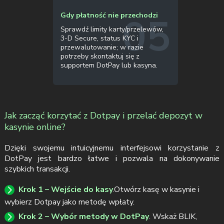
Gdy płatność nie przechodzi
Sprawdź limity karty/przelewów,
3-D Secure, status KYC i
przewalutowanie; w razie
potrzeby skontaktuj się z
supportem DotPay lub kasyna.
Jak zacząć korzytać z Dotpay i przelać depozyt w
kasynie online?
Dzięki swojemu intuicyjnemu interfejsowi korzystanie z
DotPay jest bardzo łatwe i pozwala na dokonywanie
szybkich transakcji.
Krok 1 – Wejście do kasy
.Otwórz kasę w kasynie i
wybierz Dotpay jako metodę wpłaty.
Krok 2 – Wybór metody w DotPay
. Wskaż BLIK,