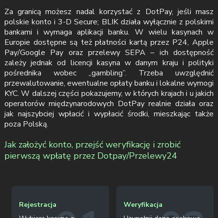
Za granicą możesz nadal korzystać z DotPay, jeśli masz
polskie konto i 3-D Secure; BLIK działa wyłącznie z polskimi
bankami i wymaga aplikacji banku. W wielu kasynach w
Europie dostępne są też płatności kartą przez P24, Apple
Pay/Google Pay oraz przelewy SEPA – ich dostępność
zależy jednak od licencji kasyna w danym kraju i polityki
pośrednika wobec „gambling”. Trzeba uwzględnić
przewalutowanie, ewentualne opłaty banku i lokalne wymogi
KYC. W dalszej części pokazujemy, w których krajach i u jakich
operatorów międzynarodowych DotPay realnie działa oraz
jak najszybciej wpłacić i wypłacić środki, mieszkając także
poza Polską.
Jak założyć konto, przejść weryfikację i zrobić
pierwszą wpłatę przez Dotpay/Przelewy24
Rejestracja
Weryfikacja