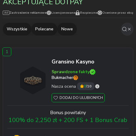
AKCEPTUJĄCE DOTPAY
Zastrzeżenie reklamowe
Licencjonowane
Bezpieczne
Ocenione przez ekspe
Wszystkie
Polecane
Nowe
Gransino Kasyno
Sprawdzone fakty
Bukmacher
Nasza ocena
7
/10
DODAJ DO ULUBIONYCH
Bonus powitalny
100% do 2,250 zł + 200 FS + 1 Bonus Crab