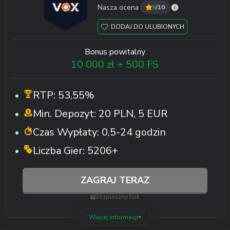
Nasza ocena
8
/10
DODAJ DO ULUBIONYCH
Bonus powitalny
10 000 zł + 500 FS
RTP:
53,55%
Min. Depozyt:
20 PLN, 5 EUR
Czas Wypłaty:
0,5-24 godzin
Liczba Gier:
5206+
ZAGRAJ TERAZ
Bezpieczny link
Więcej informacji