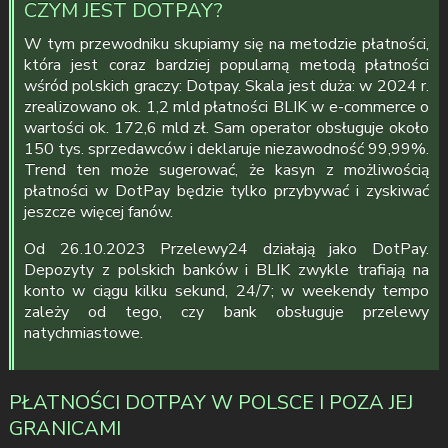
CZYM JEST DOTPAY?
W tym przewodniku skupiamy się na metodzie płatności,
która jest coraz bardziej popularną metodą płatności
wśród polskich graczy: Dotpay. Skala jest duża: w 2024 r.
zrealizowano ok. 1,2 mld płatności BLIK w e-commerce o
wartości ok. 172,6 mld zł. Sam operator obsługuje około
150 tys. sprzedawców i deklaruje niezawodność 99,99%.
Trend ten może sugerować, że kasyn z możliwością
płatności w DotPay będzie tylko przybywać i zyskiwać
jeszcze więcej fanów.
Od 26.10.2023 Przelewy24 działają jako DotPay.
Depozyty z polskich banków i BLIK zwykle trafiają na
konto w ciągu kilku sekund, 24/7; w weekendy tempo
zależy od tego, czy bank obsługuje przelewy
natychmiastowe.
PŁATNOŚCI DOTPAY W POLSCE I POZA JEJ
GRANICAMI