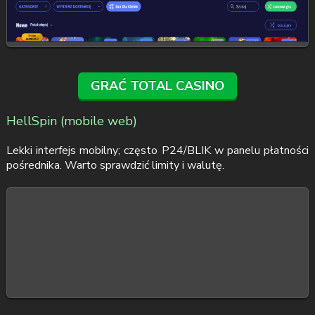
GRAĆ TOTAL CASINO
HellSpin (mobile web)
Lekki interfejs mobilny; często P24/BLIK w panelu płatności
pośrednika. Warto sprawdzić limity i walutę.