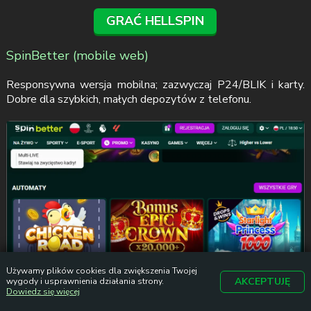
GRAĆ HELLSPIN
SpinBetter (mobile web)
Responsywna wersja mobilna; zazwyczaj P24/BLIK i karty.
Dobre dla szybkich, małych depozytów z telefonu.
Używamy plików cookies dla zwiększenia Twojej
AKCEPTUJĘ
wygody i usprawnienia działania strony.
Dowiedz się więcej