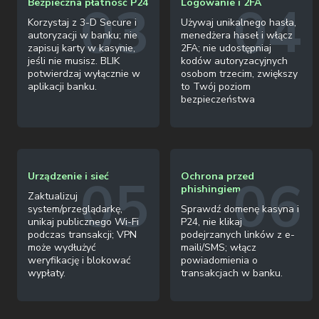
Bezpieczna płatność P24
Logowanie i 2FA
Korzystaj z 3-D Secure i
Używaj unikalnego hasła,
autoryzacji w banku; nie
menedżera haseł i włącz
zapisuj karty w kasynie,
2FA; nie udostępniaj
jeśli nie musisz. BLIK
kodów autoryzacyjnych
potwierdzaj wyłącznie w
osobom trzecim, zwiększy
aplikacji banku.
to Twój poziom
bezpieczeństwa
Urządzenie i sieć
Ochrona przed
phishingiem
Zaktualizuj
system/przeglądarkę,
Sprawdź domenę kasyna i
unikaj publicznego Wi-Fi
P24, nie klikaj
podczas transakcji; VPN
podejrzanych linków z e-
może wydłużyć
maili/SMS; włącz
weryfikację i blokować
powiadomienia o
wypłaty.
transakcjach w banku.