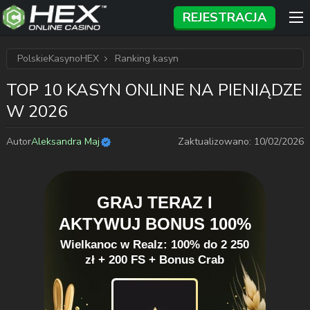
REJESTRACJA
PolskieKasynoHEX
Ranking kasyn
TOP 10 KASYN ONLINE NA PIENIĄDZE
W 2026
Autor
Aleksandra Maj
Zaktualizowano:
10/02/2026
GRAJ TERAZ I
AKTYWUJ BONUS 100%
Wielkanoc w Realz: 100% do 2 250
zł + 200 FS + Bonus Crab