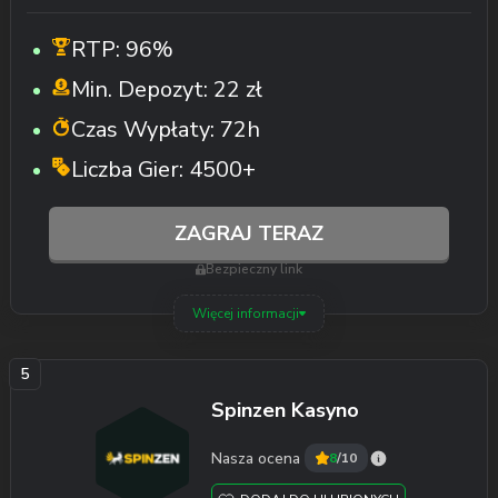
RTP:
96%
Min. Depozyt:
22 zł
Czas Wypłaty:
72h
Liczba Gier:
4500+
ZAGRAJ TERAZ
Bezpieczny link
Więcej informacji
Spinzen Kasyno
Nasza ocena
8
/10