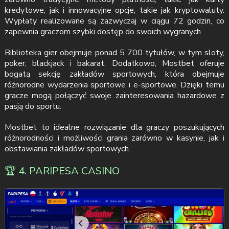
kredytowe, jak i innowacyjne opcje, takie jak kryptowaluty.
Wypłaty realizowane są zazwyczaj w ciągu 72 godzin, co
zapewnia graczom szybki dostęp do swoich wygranych.
Biblioteka gier obejmuje ponad 5 700 tytułów, w tym sloty,
poker, blackjack i bakarat. Dodatkowo, Mostbet oferuje
bogatą sekcję zakładów sportowych, która obejmuje
różnorodne wydarzenia sportowe i e-sportowe. Dzięki temu
gracze mogą połączyć swoje zainteresowania hazardowe z
pasją do sportu.
Mostbet to idealne rozwiązanie dla graczy poszukujących
różnorodności i możliwości grania zarówno w kasynie, jak i
obstawiania zakładów sportowych.
🏆 4. PARIPESA CASINO