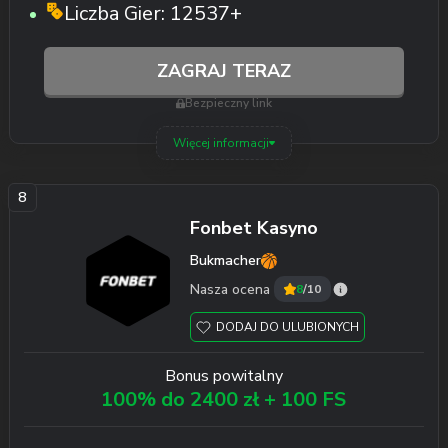
Liczba Gier:
12537+
ZAGRAJ TERAZ
Bezpieczny link
Więcej informacji
Fonbet Kasyno
Bukmacher
Nasza ocena
8
/10
DODAJ DO ULUBIONYCH
Bonus powitalny
100% do 2400 zł + 100 FS