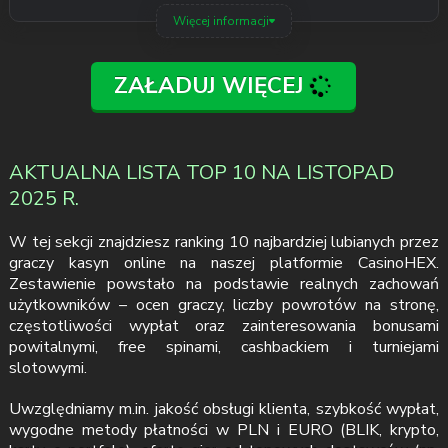
Więcej informacji
ZAŁADUJ WIĘCEJ
AKTUALNA LISTA TOP 10 NA LISTOPAD
2025 R.
W tej sekcji znajdziesz ranking 10 najbardziej lubianych przez
graczy kasyn online na naszej platformie CasinoHEX.
Zestawienie powstało na podstawie realnych zachowań
użytkowników – ocen graczy, liczby powrotów na stronę,
częstotliwości wypłat oraz zainteresowania bonusami
powitalnymi, free spinami, cashbackiem i turniejami
slotowymi.
Uwzględniamy m.in. jakość obsługi klienta, szybkość wypłat,
wygodne metody płatności w PLN i EURO (BLIK, krypto,