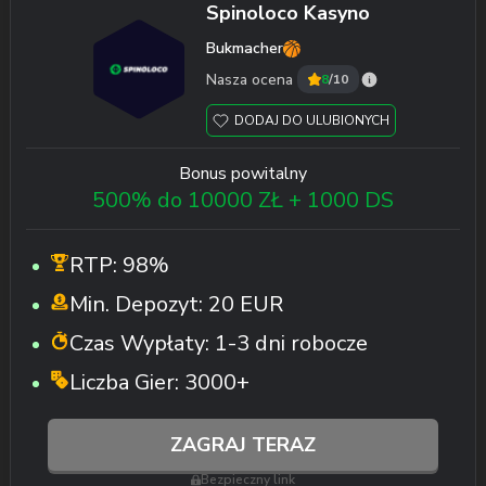
Spinoloco Kasyno
Bukmacher
Nasza ocena
8
/10
DODAJ DO ULUBIONYCH
Bonus powitalny
500% do 10000 ZŁ + 1000 DS
RTP:
98%
Min. Depozyt:
20 EUR
Czas Wypłaty:
1-3 dni robocze
Liczba Gier:
3000+
ZAGRAJ TERAZ
Bezpieczny link