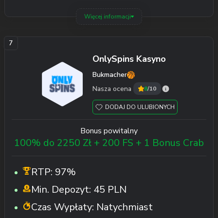
Więcej informacji
OnlySpins Kasyno
Bukmacher
Nasza ocena
8
/10
DODAJ DO ULUBIONYCH
Bonus powitalny
100% do 2250 Zł + 200 FS + 1 Bonus Crab
RTP:
97%
Min. Depozyt:
45 PLN
Czas Wypłaty:
Natychmiast