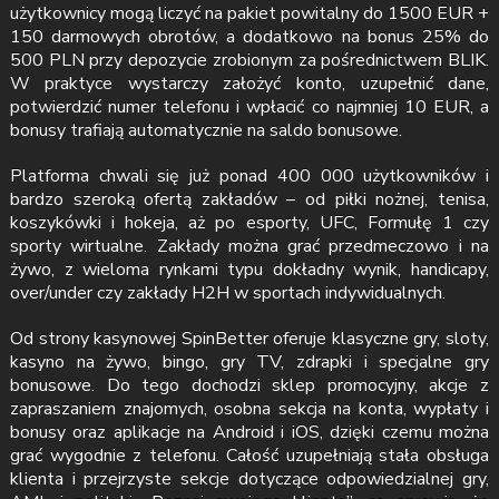
użytkownicy mogą liczyć na pakiet powitalny do 1500 EUR +
150 darmowych obrotów, a dodatkowo na bonus 25% do
500 PLN przy depozycie zrobionym za pośrednictwem BLIK.
W praktyce wystarczy założyć konto, uzupełnić dane,
potwierdzić numer telefonu i wpłacić co najmniej 10 EUR, a
bonusy trafiają automatycznie na saldo bonusowe.
Platforma chwali się już ponad 400 000 użytkowników i
bardzo szeroką ofertą zakładów – od piłki nożnej, tenisa,
koszykówki i hokeja, aż po esporty, UFC, Formułę 1 czy
sporty wirtualne. Zakłady można grać przedmeczowo i na
żywo, z wieloma rynkami typu dokładny wynik, handicapy,
over/under czy zakłady H2H w sportach indywidualnych.
Od strony kasynowej SpinBetter oferuje klasyczne gry, sloty,
kasyno na żywo, bingo, gry TV, zdrapki i specjalne gry
bonusowe. Do tego dochodzi sklep promocyjny, akcje z
zapraszaniem znajomych, osobna sekcja na konta, wypłaty i
bonusy oraz aplikacje na Android i iOS, dzięki czemu można
grać wygodnie z telefonu. Całość uzupełniają stała obsługa
klienta i przejrzyste sekcje dotyczące odpowiedzialnej gry,