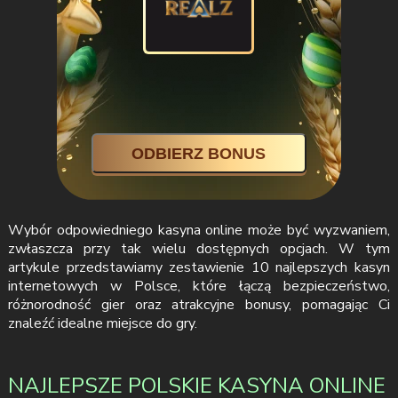
ODBIERZ BONUS
Wybór odpowiedniego kasyna online może być wyzwaniem,
zwłaszcza przy tak wielu dostępnych opcjach. W tym
artykule przedstawiamy zestawienie 10 najlepszych kasyn
internetowych w Polsce, które łączą bezpieczeństwo,
różnorodność gier oraz atrakcyjne bonusy, pomagając Ci
znaleźć idealne miejsce do gry.
NAJLEPSZE POLSKIE KASYNA ONLINE