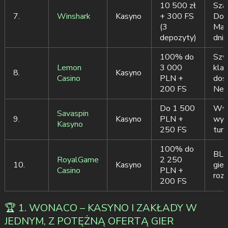
10 500 zł
Sza
7.
Winshark
Kasyno
+ 300 FS
Doł
(3
Map
depozyty)
dnia
100% do
Szyb
Lemon
3 000
kla
8.
Kasyno
Casino
PLN +
dos
200 FS
Net
Do 1 500
Wys
Savaspin
9.
Kasyno
PLN +
wypł
Kasyno
250 FS
turn
100% do
BLIK
RoyalGame
2 250
10.
Kasyno
gier
Casino
PLN +
roz
200 FS
🏆 1. WONACO – KASYNO I ZAKŁADY W
JEDNYM, Z POTĘŻNĄ OFERTĄ GIER