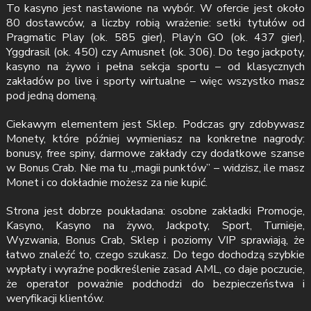
To kasyno jest nastawione na wybór. W ofercie jest około
80 dostawców, a liczby robią wrażenie: setki tytułów od
Pragmatic Play (ok. 585 gier), Play’n GO (ok. 437 gier),
Yggdrasil (ok. 450) czy Amusnet (ok. 306). Do tego jackpoty,
kasyno na żywo i pełna sekcja sportu – od klasycznych
zakładów po live i sporty wirtualne – więc wszystko masz
pod jedną domeną.
Ciekawym elementem jest Sklep. Podczas gry zdobywasz
Monety, które później wymieniasz na konkretne nagrody:
bonusy, free spiny, darmowe zakłady czy dodatkowe szanse
w Bonus Crab. Nie ma tu „magii punktów” – widzisz, ile masz
Monet i co dokładnie możesz za nie kupić.
Strona jest dobrze poukładana: osobne zakładki Promocje,
Kasyno, Kasyno na żywo, Jackpoty, Sport, Turnieje,
Wyzwania, Bonus Crab, Sklep i poziomy VIP sprawiają, że
łatwo znaleźć to, czego szukasz. Do tego dochodzą szybkie
wypłaty i wyraźne podkreślenie zasad AML, co daje poczucie,
że operator poważnie podchodzi do bezpieczeństwa i
weryfikacji klientów.