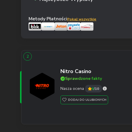
Metody Płatności
Pokaż wszystkie
Nitro Casino
Sprawdzone fakty
Nasza ocena
8
/10
DODAJ DO ULUBIONYCH