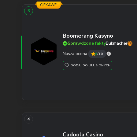
CIEKAWE!
Boomerang Kasyno
Sprawdzone fakty
Bukmacher
Nasza ocena
8
/10
DODAJ DO ULUBIONYCH
Cadoola Casino