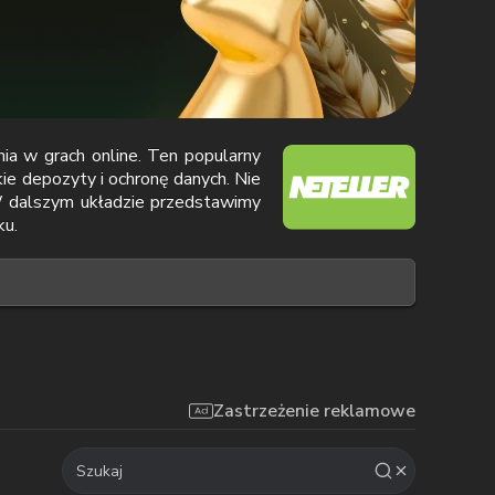
ia w grach online. Ten popularny
bkie depozyty i ochronę danych. Nie
 W dalszym układzie przedstawimy
ku.
Zastrzeżenie reklamowe