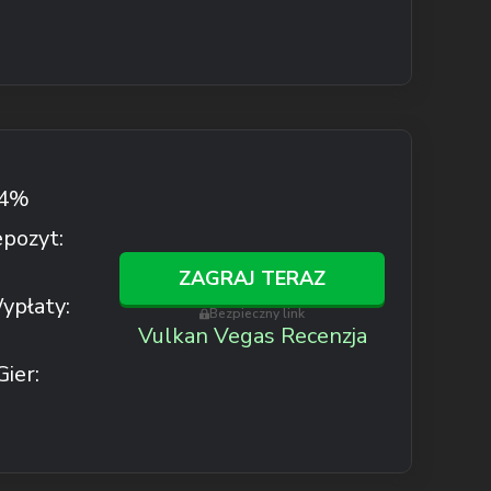
4%
epozyt:
ZAGRAJ TERAZ
ypłaty:
Bezpieczny link
Vulkan Vegas Recenzja
Gier: