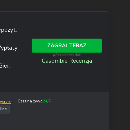
epozyt:
ZAGRAJ TERAZ
ypłaty:
Bezpieczny link
Casombie Recenzja
Gier:
Czat na żywo
24/7
ystkie
line