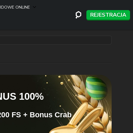
RDOWE ONLINE
REJESTRACJA
NUS 100%
 200 FS + Bonus Crab