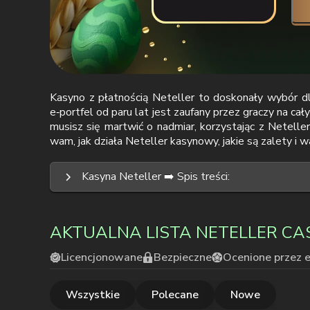
Kasyno z płatnością Neteller to doskonały wybór dl
e‑portfel od paru lat jest zaufany przez graczy na cał
musisz się martwić o nadmiar, korzystając z Netell
wam, jak działa Neteller kasynowy, jakie są zalety i w
Kasyna Neteller ➡️ Spis treści:
AKTUALNA LISTA NETELLER CAS
Licencjonowane
Bezpieczne
Ocenione przez 
Wszystkie
Polecane
Nowe