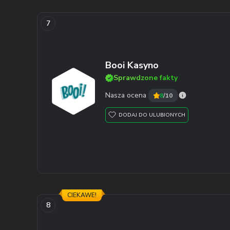
Booi Kasyno
Sprawdzone fakty
Nasza ocena
8
/10
DODAJ DO ULUBIONYCH
CIEKAWE!