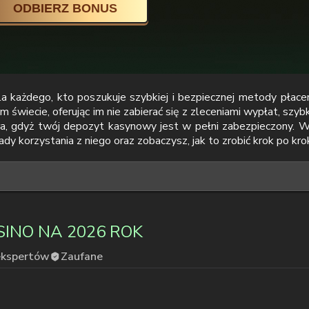
ODBIERZ BONUS
a każdego, kto poszukuje szybkiej i bezpiecznej metody płacen
ym świecie, oferując im nie zabierać się z zleceniami wypłat, szy
era, gdyż twój depozyt kasynowy jest w pełni zabezpieczony.
ady korzystania z niego oraz zobaczysz, jak to zrobić krok po kro
INO NA 2026 ROK
ekspertów
Zaufane