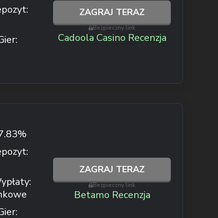
epozyt:
ZAGRAJ TERAZ
Bezpieczny link
Cadoola Casino Recenzja
Gier:
7.83%
epozyt:
ZAGRAJ TERAZ
ypłaty:
Bezpieczny link
ankowe
Betamo Recenzja
Gier: