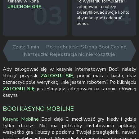
Po wysłaniu formularza i
URUCHOM GRĘ
.
zalogowaniu należy
zweryfikować swoje konto
aby móc grać i odebrać
bonus.
Czas: 1 min
Potrzebujesz:
Strona Booi Casino
Narzędzia:
Rejestracja nic nie kosztuje
Aby zalogować się w kasynie internetowym Booi, należy
kliknąć przycisk
ZALOGUJ SIĘ
, podać maila i hasło, oraz
zaznaczyć pole weryfikacji „nie jestem robotem”. Po kliknięciu
ZALOGUJ SIĘ
jesteśmy już zalogowani na stronie głównej
kasyna.
BOOI KASYNO MOBILNE
Kasyno Mobilne
Booi daje Ci możliwość gry kiedy i gdzie
tylko chcesz. Nie ma potrzeby instalowania aplikacji,
wszystko gra i buczy z poziomu Twojej przeglądarki, nawet
przez mobilny internet. Miej jednak na uwadze, że ryzykujesz