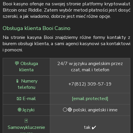
Booi kasyno oferuje na swojej stronie platformy kryptowalut
Bitcoin oraz Riddle. Zatem wybór metod płatności jest dosyć
szeroki, a jak wiadomo, dobrze jest mieć różne opcje.
Obsługa klienta Booi Casino
Na stronie kasyna Booi znajdziemy różne formy kontakty z
biurem obsługi klienta, a sami agenci kasynowi sa kontaktowi
i pomocni.
💬 Obsługa
24/7 w języku angielskim przez
klienta
czat, mail i telefon
📱 Numery
+7(812) 309-57-19
telefonu
📧 E-mail
[email protected]
🌐 Języki
⚪🔴 polski, angielski i inne
🃏
Samowykluczenie
tak ✔️