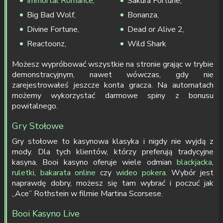
Immortal Romance
,
Sakura Fortune,
Big Bad Wolf,
Bonanza,
Divine Fortune,
Dead or Alive 2,
Reactoonz,
Wild Shark
Możesz wypróbować wszystkie na stronie grając w trybie
demonstracyjnym, nawet wówczas, gdy nie
zarejestrowałeś jeszcze konta gracza. Na automatach
możemy wykorzystać darmowe spiny z bonusu
powitalnego.
Gry Stołowe
Gry stołowe to kasynowa klasyka i nigdy nie wyjdą z
mody. Dla tych klientów, którzy preferują tradycyjne
kasyna, Booi kasyno oferuje wiele odmian
blackjacka
,
ruletki
,
bakarata online
czy
wideo pokera
. Wybór jest
naprawdę dobry, możesz się tam wybrać i poczuć jak
„Ace” Rothstein w filmie Martina Scorsese.
Booi Kasyno Live