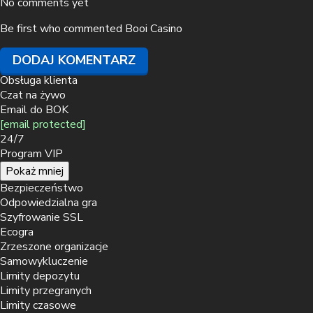
No comments yet
Be first who commented Booi Casino
DODAJ KOMENTARZ
Obsługa klienta
Czat na żywo
Email do BOK
[email protected]
24/7
Program VIP
Pokaż mniej
Bezpieczeństwo
Odpowiedzialna gra
Szyfrowanie SSL
Ecogra
Zrzeszone organizacje
Samowykluczenie
Limity depozytu
Limity przegranych
Limity czasowe