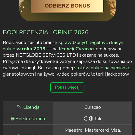
ODBIERZ BONUS
BOOI RECENZJA I OPINIE 2026
BooiCasino zasiliło branżę
sprawdzonych legalnych kasyn
online
w roku 2019
— na
licencji Curacao
, obsługiwane
przez NETGLOBE SERVICES LTD i skazane na sukces.
Przyjazna dla użytkownika witryna zaprasza do surfowania po
cyfrowej dżungli Boi casino pełnej
slotów online na pieniądze
,
gier stołowych i na żywo, wideo pokerów, loterii i jackpotów.
Pokaż więcej
🏷️ Licencja
Curacao
🌐 Polska strona
⚪🔴 tak
Maestro, Mastercard, Visa,