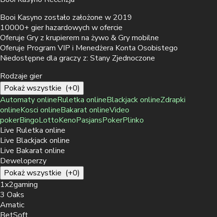
Booi Kasyno zostało założone w 2019
10000+ gier hazardowych w ofercie
Oferuje Gry z krupierem na żywo & Gry mobilne
Oferuje Program VIP i Menedżera Konta Osobistego
Niedostępne dla graczy z: Stany Zjednoczone
Rodzaje gier
Pokaż wszystkie
(+0)
Automaty online
Ruletka online
Blackjack online
Zdrapki
online
Kosci online
Bakarat online
Video
poker
Bingo
Lotto
Keno
Pasjans
Poker
Plinko
Live Ruletka online
Live Blackjack online
Live Bakarat online
Deweloperzy
Pokaż wszystkie
(+0)
1x2gaming
3 Oaks
Amatic
BetSoft