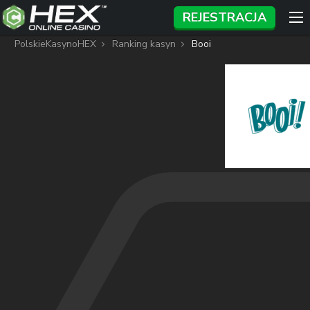
REJESTRACJA
PolskieKasynoHEX
Ranking kasyn
Booi