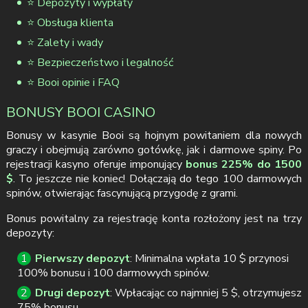
⭐ Depozyty i wypłaty
⭐ Obsługa klienta
⭐ Zalety i wady
⭐ Bezpieczeństwo i legalność
⭐ Booi opinie i FAQ
BONUSY BOOI CASINO
Bonusy w kasynie Booi są hojnym powitaniem dla nowych
graczy i obejmują zarówno gotówkę, jak i darmowe spiny. Po
rejestracji kasyno oferuje imponujący
bonus 225% do 1500
$
. To jeszcze nie koniec! Dołączają do tego 100 darmowych
spinów, otwierając fascynującą przygodę z grami.
Bonus powitalny za rejestrację konta rozłożony jest na trzy
depozyty:
Pierwszy depozyt
: Minimalna wpłata 10 $ przynosi
100% bonusu i 100 darmowych spinów.
Drugi depozyt
: Wpłacając co najmniej 5 $, otrzymujesz
75% bonusu.