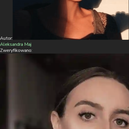
Autor:
Aleksandra Maj
Zweryfikowano: