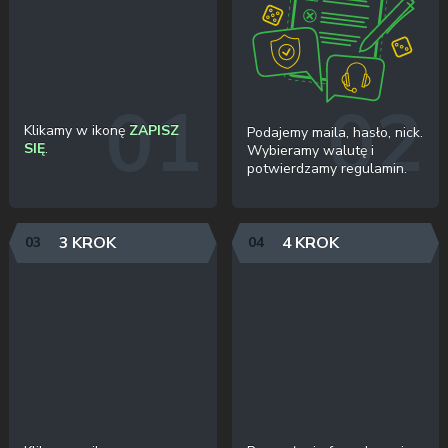
Podajemy maila, hasło, nick.
Klikamy w ikonę
ZAPISZ
Wybieramy walutę i
SIĘ
.
potwierdzamy regulamin.
3 KROK
4 KROK
Klikamy w ikonę