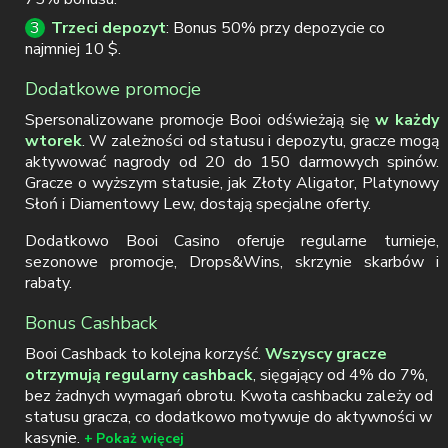
Trzeci depozyt
: Bonus 50% przy depozycie co
najmniej 10 $.
Dodatkowe promocje
Spersonalizowane promocje Booi odświeżają się
w każdy
wtorek
. W zależności od statusu i depozytu, gracze mogą
aktywować nagrody od 20 do 150 darmowych spinów.
Gracze o wyższym statusie, jak Złoty Aligator, Platynowy
Słoń i Diamentowy Lew, dostają specjalne oferty.
Dodatkowo Booi Casino oferuje regularne turnieje,
sezonowe promocje, Drops&Wins, skrzynie skarbów i
rabaty.
Bonus Cashback
Booi Cashback to kolejna korzyść.
Wszyscy gracze
otrzymują regularny cashback
, sięgający od 4% do 7%,
bez żadnych wymagań obrotu. Kwota cashbacku zależy od
statusu gracza, co dodatkowo motywuje do aktywności w
kasynie.
Pokaż więcej