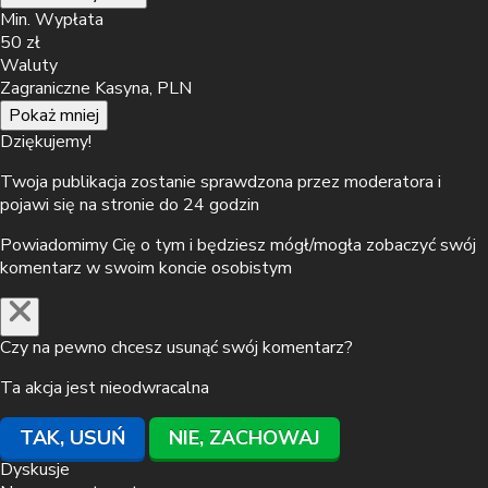
Min. Wypłata
50 zł
Waluty
Zagraniczne Kasyna, PLN
Pokaż mniej
Dziękujemy!
Twoja publikacja zostanie sprawdzona przez moderatora i
pojawi się na stronie do 24 godzin
Powiadomimy Cię o tym i będziesz mógł/mogła zobaczyć swój
komentarz w swoim koncie osobistym
Czy na pewno chcesz usunąć swój komentarz?
Ta akcja jest nieodwracalna
TAK, USUŃ
NIE, ZACHOWAJ
Dyskusje