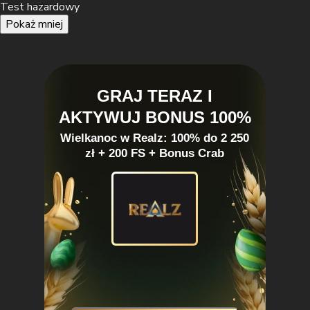
Test hazardowy
Pokaż mniej
GRAJ TERAZ I
AKTYWUJ BONUS 100%
Wielkanoc w Realz: 100% do 2 250
zł + 200 FS + Bonus Crab