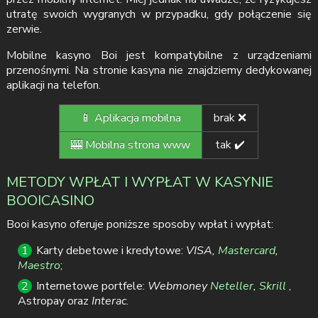
utratę swoich wygranych w przypadku, gdy połączenie się
zerwie.
Mobilne kasyno Boi jest kompatybilne z urządzeniami
przenośnymi. Na stronie kasyna nie znajdziemy dedykowanej
aplikacji na telefon.
📱 Aplikacja mobilna
brak ❌
🎰 Mobilna strona www
tak ✔️
METODY WPŁAT I WYPŁAT W KASYNIE
BOOICASINO
Booi kasyno oferuje poniższe sposoby wpłat i wypłat:
Karty debetowe i kredytowe:
VISA,
Mastercard
,
Maestro
;
Internetowe portfele:
Webmoney
Neteller
,
Skrill
,
Astropay oraz
Interac
.