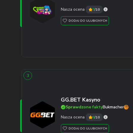
Nasza ocena
7
/10
DODAJ DO ULUBIONYCH
GG.BET Kasyno
Sprawdzone fakty
Bukmacher
Nasza ocena
8
/10
DODAJ DO ULUBIONYCH