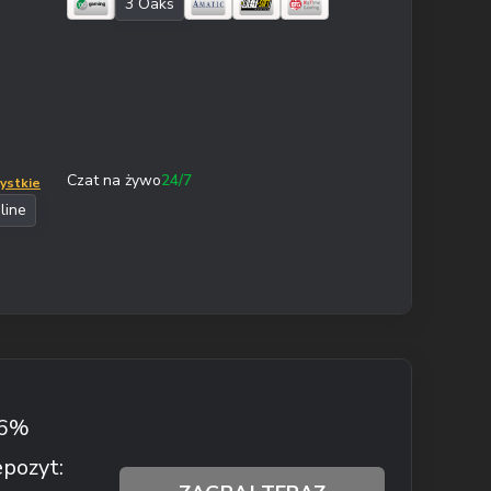
3 Oaks
Czat na żywo
24/7
ystkie
line
6%
epozyt: