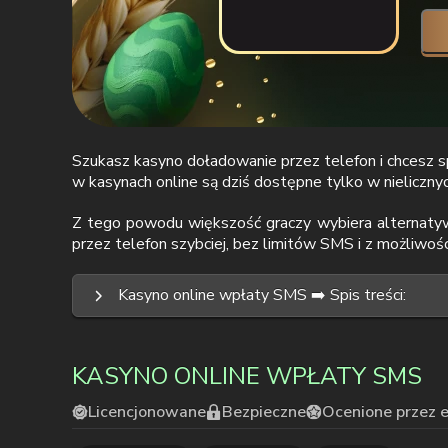
Szukasz kasyno doładowanie przez telefon i chcesz s
w kasynach online są dziś dostępne tylko w nieliczny
Z tego powodu większość graczy wybiera alternatywy 
przez telefon szybciej, bez limitów SMS i z możliwoś
Kasyno online wpłaty SMS ➡️ Spis treści:
KASYNO ONLINE WPŁATY SMS
Licencjonowane
Bezpieczne
Ocenione przez 