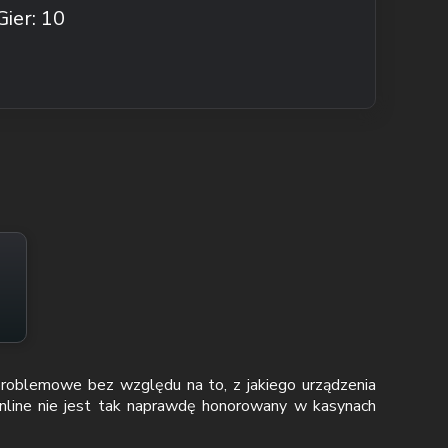
Gier:
10
problemowe bez względu na to, z jakiego urządzenia
online nie jest tak naprawdę honorowany w kasynach