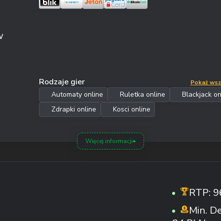
w
Rodzaje gier
Pokaż wsz
Automaty online
Ruletka online
Blackjack on
Zdrapki online
Kosci online
Więcej informacji
RTP:
9
Min. D