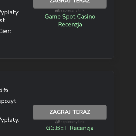
ZAGRAJ TERAZ
Bezpieczny link
ypłaty:
Game Spot Casino
st
Recenzja
Gier:
6%
epozyt:
ZAGRAJ TERAZ
ypłaty:
Bezpieczny link
GG.BET Recenzja