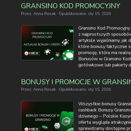
GRANSINO KOD PROMOCYJNY
Przez:
Anna Rosak
Opublikowano:
sty 15, 2026
Gransino Kod Promocyjny 
z najprostszych sposobów
artykule wyjaśniamy, jak
które bonusy faktycznie s
promocję, która ma realny
Bonusów w Gransino Kody
gotówkowe lub pakiety 
BONUSY I PROMOCJE W GRANSI
Przez:
Anna Rosak
Opublikowano:
sty 15, 2026
Wszystkie bonusy Gransi
cashback Bonusy Gransino
dziwnego – Polskie Kasyno
oferta wygląda atrakcyjni
sprawdzamy dostępne prom