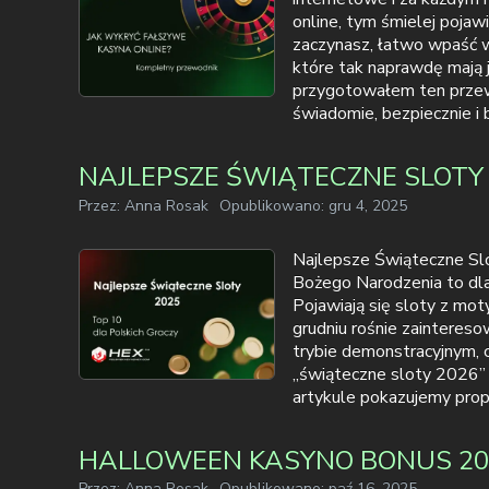
online, tym śmielej pojawi
zaczynasz, łatwo wpaść w
które tak naprawdę mają 
przygotowałem ten przew
świadomie, bezpiecznie i 
NAJLEPSZE ŚWIĄTECZNE SLOTY
Przez:
Anna Rosak
Opublikowano:
gru 4, 2025
Najlepsze Świąteczne Slo
Bożego Narodzenia to dla
Pojawiają się sloty z mo
grudniu rośnie zaintereso
trybie demonstracyjnym, 
„świąteczne sloty 2026”
artykule pokazujemy prop
HALLOWEEN KASYNO BONUS 20
Przez:
Anna Rosak
Opublikowano:
paź 16, 2025