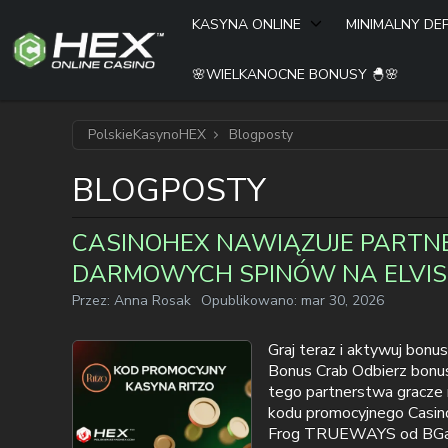
KASYNA ONLINE
MINIMALNY DE
🌸WIELKANOCNE BONUSY 🐣🌸
PolskieKasynoHEX
Blogposty
BLOGPOSTY
CASINOHEX NAWIĄZUJE PARTNE
DARMOWYCH SPINÓW NA ELVIS
Przez:
Anna Rosak
Opublikowano:
mar 30, 2026
Graj teraz i aktywuj bo
Bonus Crab Odbierz bonu
tego partnerstwa gracze 
kodu promocyjnego Casin
Frog TRUEWAYS od BGamin