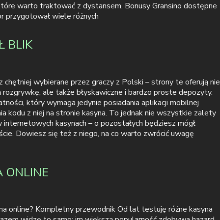
 które warto traktować z dystansem. Bonusy Gransino dostępne
 przygotował wiele różnych
Ł BLIK
 chętniej wybierane przez graczy z Polski – strony te oferują nie
ą rozgrywkę, ale także błyskawiczne i bardzo proste depozyty.
tności, który wymaga jedynie posiadania aplikacji mobilnej
ia kodu z niej na stronie kasyna. To jednak nie wszystkie zalety
w internetowych kasynach – o pozostałych będziesz mógł
cie. Dowiesz się też z niego, na co warto zwrócić uwagę
 ONLINE
na online? Kompletny przewodnik Od lat testuję różne kasyna
 razem widzę to samo: im większą popularność zdobywa hazard