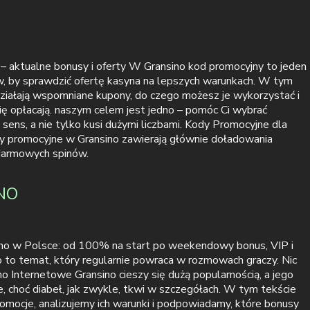
– aktualne bonusy i oferty W Gransino kod promocyjny to jeden
, by sprawdzić ofertę kasyna na lepszych warunkach. W tym
 działają wspomniane kupony, do czego możesz je wykorzystać i
ię opłacają. naszym celem jest jedno – pomóc Ci wybrać
 sens, a nie tylko kusi dużymi liczbami. Kody Promocyjne dla
 promocyjne w Gransino zawierają głównie doładowania
darmowych spinów.
NO
no w Polsce: od 100% na start po weekendowy bonus, VIP i
 to temat, który regularnie powraca w rozmowach graczy. Nic
 Internetowe Gransino cieszy się dużą popularnością, a jego
e, choć diabeł, jak zwykle, tkwi w szczegółach. W tym tekście
ocje, analizujemy ich warunki i podpowiadamy, które bonusy