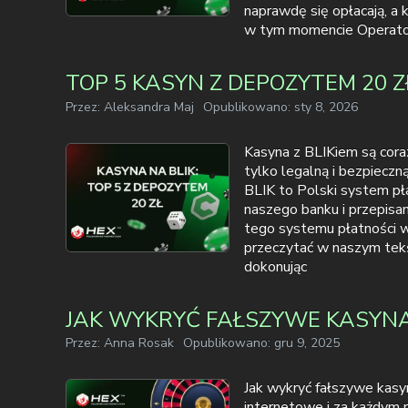
naprawdę się opłacają, a
w tym momencie Operator
TOP 5 KASYN Z DEPOZYTEM 20 Z
Przez:
Aleksandra Maj
Opublikowano:
sty 8, 2026
Kasyna z BLIKiem są coraz
tylko legalną i bezpieczn
BLIK to Polski system pła
naszego banku i przepisan
tego systemu płatności 
przeczytać w naszym tekś
dokonując
JAK WYKRYĆ FAŁSZYWE KASYNA
Przez:
Anna Rosak
Opublikowano:
gru 9, 2025
Jak wykryć fałszywe kasy
internetowe i za każdym