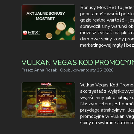
Bonusy MostBet to jeden
popularność wśród polskic
gdzie realna wartość – j
sprawdziliśmy warunki obr
możesz zyskać i na jakic
darmowe spiny, kody prom
marketingowej mgły i bez
VULKAN VEGAS KOD PROMOCYJ
Przez:
Anna Rosak
Opublikowano:
sty 25, 2026
Vulkan Vegas Kod Promoc
skorzystać z wyjątkowych
wyjaśniamy, jak działają k
Naszym celem jest pomóc 
przyciąga atrakcyjnymi li
promocyjne w Vulkan Veg
spiny na wybrane automa