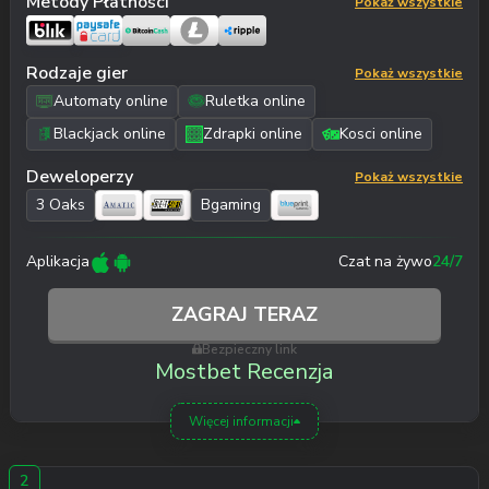
Metody Płatności
Pokaż wszystkie
Rodzaje gier
Pokaż wszystkie
Automaty online
Ruletka online
Blackjack online
Zdrapki online
Kosci online
Deweloperzy
Pokaż wszystkie
3 Oaks
Bgaming
Aplikacja
Czat na żywo
24/7
ZAGRAJ TERAZ
Bezpieczny link
Mostbet Recenzja
Więcej informacji