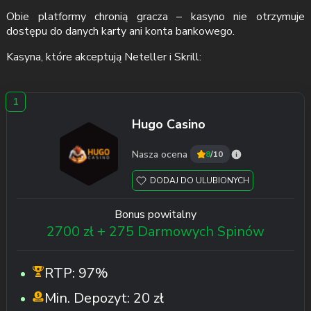
Obie platformy chronią gracza – kasyno nie otrzymuje
dostępu do danych karty ani konta bankowego.
Kasyna, które akceptują Neteller i Skrill:
Hugo Casino
Nasza ocena
8
/10
DODAJ DO ULUBIONYCH
Bonus powitalny
2700 zł + 275 Darmowych Spinów
RTP:
97%
Min. Depozyt:
20 zł