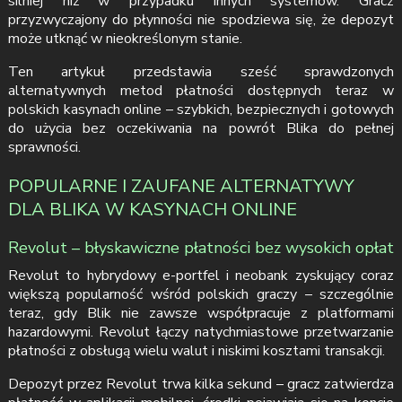
silniej niż w przypadku innych systemów. Gracz
przyzwyczajony do płynności nie spodziewa się, że depozyt
może utknąć w nieokreślonym stanie.
Ten artykuł przedstawia sześć sprawdzonych
alternatywnych metod płatności dostępnych teraz w
polskich kasynach online – szybkich, bezpiecznych i gotowych
do użycia bez oczekiwania na powrót Blika do pełnej
sprawności.
POPULARNE I ZAUFANE ALTERNATYWY
DLA BLIKA W KASYNACH ONLINE
Revolut – błyskawiczne płatności bez wysokich opłat
Revolut to hybrydowy e-portfel i neobank zyskujący coraz
większą popularność wśród polskich graczy – szczególnie
teraz, gdy Blik nie zawsze współpracuje z platformami
hazardowymi. Revolut łączy natychmiastowe przetwarzanie
płatności z obsługą wielu walut i niskimi kosztami transakcji.
Depozyt przez Revolut trwa kilka sekund – gracz zatwierdza