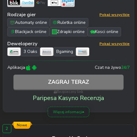
Rodzaje gier
Pokaż wszystkie
Automaty online
Ruletka online
Blackjack online
Zdrapki online
Kosci online
Deweloperzy
Pokaż wszystkie
3 Oaks
Bgaming
Aplikacja
Czat na żywo
24/7
ZAGRAJ TERAZ
Bezpieczny link
Paripesa Kasyno Recenzja
Więcej informacji
Nowe