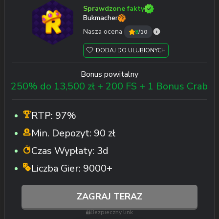
Sprawdzone fakty
Bukmacher
Nasza ocena
8
/10
DODAJ DO ULUBIONYCH
Bonus powitalny
250% do 13,500 zł + 200 FS + 1 Bonus Crab
RTP:
97%
Min. Depozyt:
90 zł
Czas Wypłaty:
3d
Liczba Gier:
9000+
ZAGRAJ TERAZ
Bezpieczny link