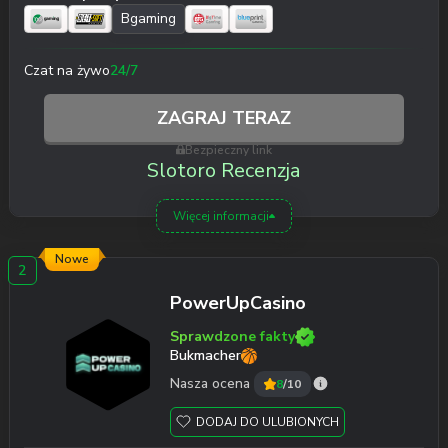
Bgaming
Czat na żywo
24/7
ZAGRAJ TERAZ
Bezpieczny link
Slotoro Recenzja
Więcej informacji
Nowe
PowerUpCasino
Sprawdzone fakty
Bukmacher
Nasza ocena
8
/10
DODAJ DO ULUBIONYCH