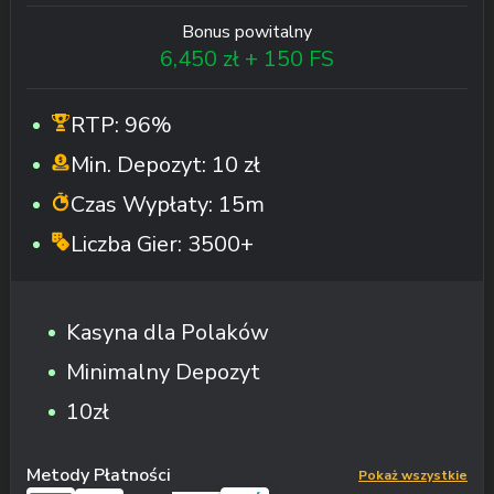
Bonus powitalny
6,450 zł + 150 FS
RTP:
96%
Min. Depozyt:
10 zł
Czas Wypłaty:
15m
Liczba Gier:
3500+
Kasyna dla Polaków
Minimalny Depozyt
10zł
Metody Płatności
Pokaż wszystkie