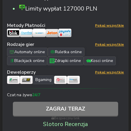
Limity wypłat
127000 PLN
Metody Płatności
Pokaż wszystkie
Rodzaje gier
Pokaż wszystkie
Automaty online
Ruletka online
Blackjack online
Zdrapki online
Kosci online
Deweloperzy
Pokaż wszystkie
Bgaming
Czat na żywo
24/7
ZAGRAJ TERAZ
Bezpieczny link
Slotoro Recenzja