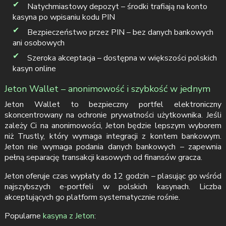
Natychmiastowy depozyt – środki trafiają na konto
kasyna po wpisaniu kodu PIN
Bezpieczeństwo przez PIN – bez danych bankowych
ani osobowych
Szeroka akceptacja – dostępna w większości polskich
kasyn online
Jeton Wallet – anonimowość i szybkość w jednym
Jeton Wallet to bezpieczny portfel elektroniczny
skoncentrowany na ochronie prywatności użytkownika. Jeśli
zależy Ci na anonimowości, Jeton będzie lepszym wyborem
niż Trustly, który wymaga integracji z kontem bankowym.
Jeton nie wymaga podania danych bankowych – zapewnia
pełną separację transakcji kasowych od finansów gracza.
Jeton oferuje czas wypłaty do 12 godzin – plasując go wśród
najszybszych e-portfeli w polskich kasynach. Liczba
akceptujących go platform systematycznie rośnie.
Popularne
kasyna z Jeton
: