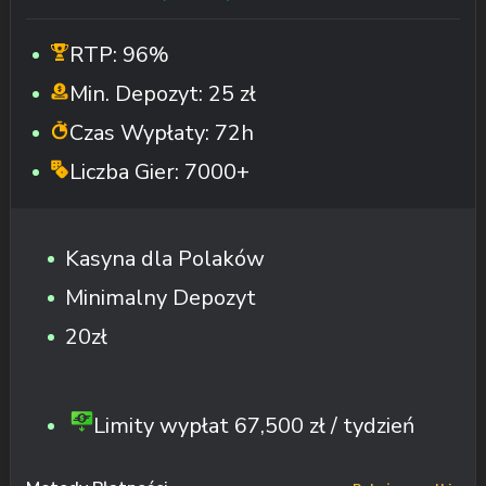
RTP:
96%
Min. Depozyt:
25 zł
Czas Wypłaty:
72h
Liczba Gier:
7000+
Kasyna dla Polaków
Minimalny Depozyt
20zł
Limity wypłat
67,500 zł / tydzień