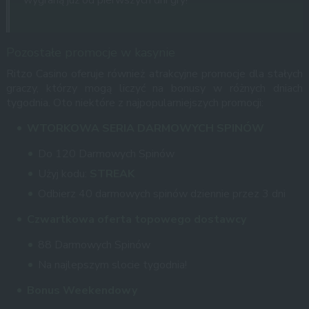
Bonus powitalny
260% do 11 500 zł + 260 darmowych spinów
Pozostałe promocje w kasynie
Metody Płatności
Ritzo Casino oferuje również atrakcyjne promocje dla stałych
graczy, którzy mogą liczyć na bonusy w różnych dniach
tygodnia. Oto niektóre z najpopularniejszych promocji:
ZAGRAJ TERAZ
WTORKOWA SERIA DARMOWYCH SPINÓW
Do 120 Darmowych Spinów
Użyj kodu:
STREAK
Odbierz 40 darmowych spinów dziennie przez 3 dni
Czwartkowa oferta topowego dostawcy
88 Darmowych Spinów
Min. Depozyt:
Na najlepszym slocie tygodnia!
10 zł
Bonus Weekendowy
Bonus powitalny