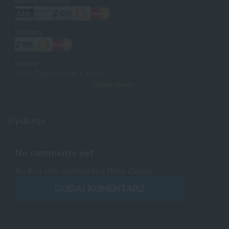
Metody Płatności
Wypłaty
Waluty
PLN, Zagraniczne Kasyna
Pokaż mniej
Dyskusje
No comments yet
Be first who commented Ritzo Casino
DODAJ KOMENTARZ