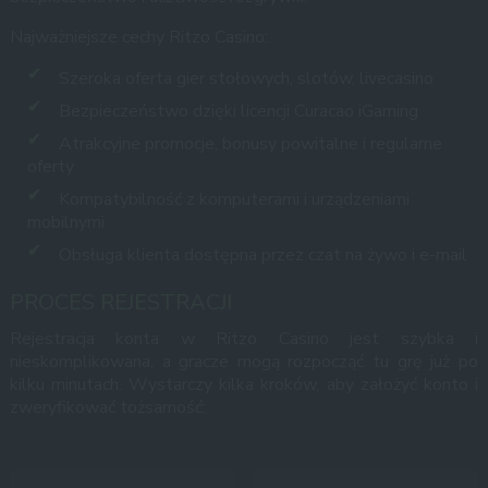
Najważniejsze cechy Ritzo Casino:
Szeroka oferta gier stołowych, slotów, livecasino
Bezpieczeństwo dzięki licencji Curacao iGaming
Atrakcyjne promocje, bonusy powitalne i regularne
oferty
Kompatybilność z komputerami i urządzeniami
mobilnymi
Obsługa klienta dostępna przez czat na żywo i e-mail
PROCES REJESTRACJI
Rejestracja konta w Ritzo Casino jest szybka i
nieskomplikowana, a gracze mogą rozpocząć tu grę już po
kilku minutach. Wystarczy kilka kroków, aby założyć konto i
zweryfikować tożsamość: