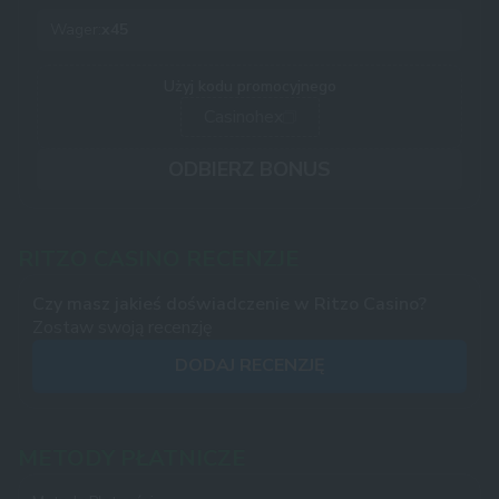
Wager:
x45
Użyj kodu promocyjnego
Casinohex
ODBIERZ BONUS
RITZO CASINO RECENZJE
Czy masz jakieś doświadczenie w Ritzo Casino?
Zostaw swoją recenzję
DODAJ RECENZJĘ
METODY PŁATNICZE