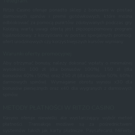
Telegram.
Ritzo Casino oferuje ponadto sklep z bonusami w postaci
darmowych spinów i premii gotówkowych, które można
odblokować za pomocą punktów zdobywanych podczas gry.
Kolejną wartą uwagi ofertą jest pięciopoziomowy program
lojalnościowy, z korzyściami w postaci specjalnych promocji,
ofert urodzinowych czy korzystniejszych kursów wymiany.
Warunki oferty promocyjnej
Aby otrzymać bonusy, należy dokonać wpłaty o minimalnej
wysokości: 100 zł (dla bonusów 100%), 150 zł (dla
bonusów 40% i 50%), oraz 250 zł (dla bonusów 50%, 60% i
darmowych spinów). Wymaganie obrotu wynosi x30 dla
bonusów pieniężnych oraz x40 dla wygranych z darmowych
spinów.
METODY PŁATNOŚCI W RITZO CASINO
Kasyno oferuje niewielki, ale wystarczający wybór metod
płatności. Transakcje możliwe są za pośrednictwem
systemów takich jak karty płatnicze, Paysafecard, MiFinity,