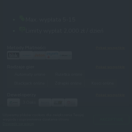
Max. wypłata
5-15
Limity wypłat
2,000 zł / dzień
Metody Płatności
Pokaż wszystkie
Rodzaje gier
Pokaż wszystkie
Automaty online
Ruletka online
Blackjack online
Zdrapki online
Kosci online
Deweloperzy
Pokaż wszystkie
3 Oaks
Używamy plików cookies dla zwiększenia Twojej
Czat na żywo
24/7
AKCEPTUJĘ
wygody i usprawnienia działania strony.
Dowiedz się więcej
ZAGRAJ TERAZ