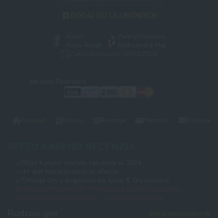
DODAJ DO ULUBIONYCH
Autor:
Zweryfikowano:
Anna Rosak
Aleksandra Maj
Zaktualizowano:
18/03/2026
Metody Płatności:
Przegląd
Bonusy
Recenzje
Płatności
Dyskusje
RITZO KASYNO RECENZJA
Ritzo Kasyno zostało założone w 2024
4+ gier hazardowych w ofercie
Oferuje Gry z krupierem na żywo & Gry mobilne
Oferuje Program VIP i Menedżera Konta Osobistego
Niedostępne dla graczy z: Stany Zjednoczone
Rodzaje gier
Pokaż wszystkie
(+8)