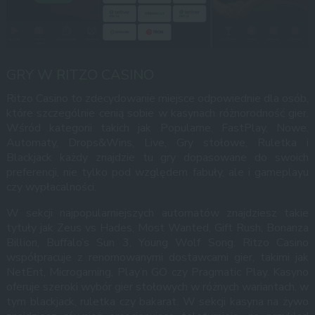
GRY W RITZO CASINO
Ritzo Casino to zdecydowanie miejsce odpowiednie dla osób,
które szczególnie cenią sobie w kasynach różnorodność gier.
Wśród kategorii takich jak Popularne, FastPlay, Nowe,
Automaty, Drops&Wins, Live, Gry stołowe, Ruletka i
Blackjack każdy znajdzie tu gry dopasowane do swoich
preferencji, nie tylko pod względem fabuły, ale i gameplayu
czy wypłacalności.
W sekcji najpopularniejszych automatów znajdziesz takie
tytuły jak Zeus vs Hades, Most Wanted, Gift Rush, Bonanza
Billion, Buffalo’s Sun 3, Young Wolf Song. Ritzo Casino
współpracuje z renomowanymi dostawcami gier, takimi jak
NetEnt, Microgaming, Play’n GO czy Pragmatic Play. Kasyno
oferuje szeroki wybór gier stołowych w różnych wariantach, w
tym blackjack, ruletka czy bakarat. W sekcji kasyna na żywo