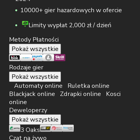
10000+ gier hazardowych w ofercie
Limity wypłat
2,000 zł / dzień
Metody Płatności
Pokaż wszystkie
Rodzaje gier
Pokaż wszystkie
Automaty online
Ruletka online
Blackjack online
Zdrapki online
Kosci
online
Deweloperzy
Pokaż wszystkie
3 Oaks
Czat na żywo