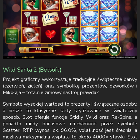
Wild Santa 2 (Betsoft)
Projekt graficzny wykorzystuje tradycyjne świąteczne barwy
(czerwień, zieleń) oraz symbolikę prezentów, dzwonków i
Mikołaja – totalnie zimowy nastrój, prawda?
Symbole wysokiej wartości to prezenty i świąteczne ozdoby,
a niższe to klasyczne karty stylizowane w świąteczny
sposób. Slot oferuje funkcje Sticky Wild oraz Re-Spins, a
ponadto rundy bonusowe uruchamiane przez symbole
Scatter. RTP wynosi ok. 96.0%, volatilność jest średnia, a
możliwa maksymalna wypłata to około 4000× stawki. Slot