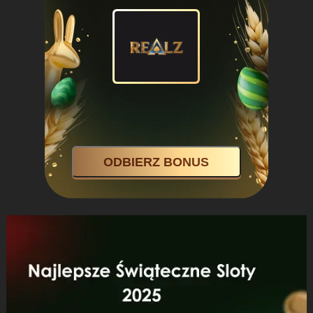
ODBIERZ BONUS