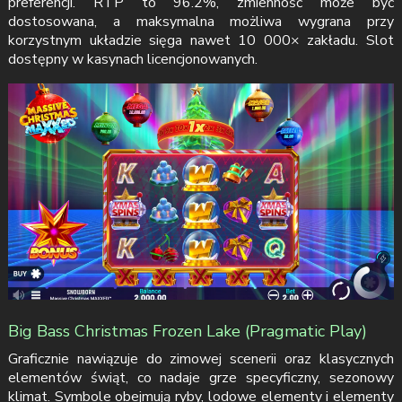
preferencji. RTP to 96.2%, zmienność może być
dostosowana, a maksymalna możliwa wygrana przy
korzystnym układzie sięga nawet 10 000× zakładu. Slot
dostępny w kasynach licencjonowanych.
Big Bass Christmas Frozen Lake (Pragmatic Play)
Graficznie nawiązuje do zimowej scenerii oraz klasycznych
elementów świąt, co nadaje grze specyficzny, sezonowy
klimat. Symbole obejmują ryby, lodowe elementy i elementy