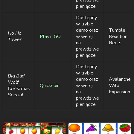
pieniądze
Dostępny
w trybie
demo oraz
Tumble +
Ho Ho
Play’n GO
w wersji
Reaction
Tower
na
Reels
prawdziwe
pieniądze
Dostępny
w trybie
Big Bad
demo oraz
Avalanche 
Wolf
Quickspin
w wersji
Wild
Christmas
na
Expansion
Special
prawdziwe
pieniądze