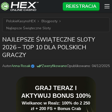
REJESTRACJA
PolskieKasynoHEX
Blogposty
Najlepsze Świąteczne Sloty
NAJLEPSZE ŚWIĄTECZNE SLOTY
2026 – TOP 10 DLA POLSKICH
GRACZY
Autor
Anna Rosak
Zweryfikowano
Opublikowano:
04/12/2025
GRAJ TERAZ I
AKTYWUJ BONUS 100%
Wielkanoc w Realz: 100% do 2 250
zł + 200 FS + Bonus Crab