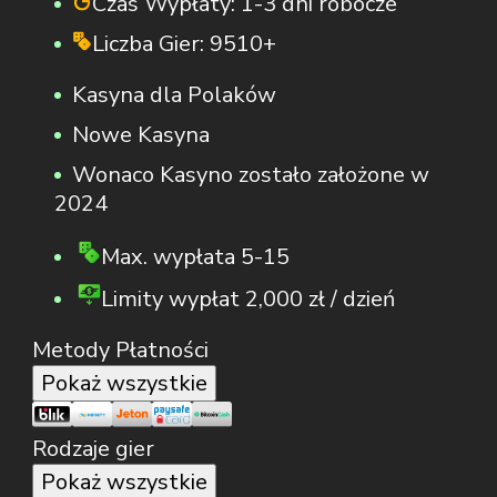
Czas Wypłaty:
1-3 dni robocze
Liczba Gier:
9510+
Kasyna dla Polaków
Nowe Kasyna
Wonaco Kasyno zostało założone w
2024
Max. wypłata
5-15
Limity wypłat
2,000 zł / dzień
Metody Płatności
Pokaż wszystkie
Rodzaje gier
Pokaż wszystkie