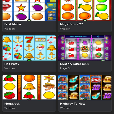
Fruit Mania
Magic Fruits 27
Wazdan
Wazdan
Hot Party
Mystery Joker 6000
Wazdan
Playn Go
Mega Jack
Highway To Hell
Wazdan
Wazdan