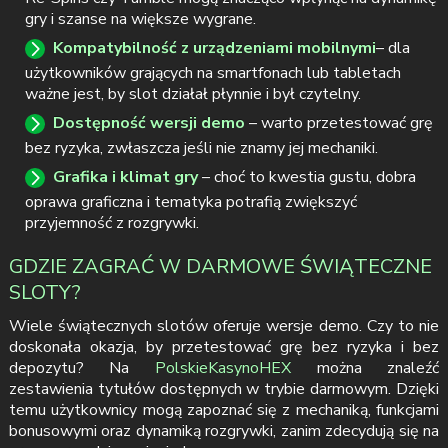
gry i szanse na większe wygrane.
Kompatybilność z urządzeniami mobilnymi
– dla
użytkowników grających na smartfonach lub tabletach
ważne jest, by slot działał płynnie i był czytelny.
Dostępność wersji demo
– warto przetestować grę
bez ryzyka, zwłaszcza jeśli nie znamy jej mechaniki.
Grafika i klimat gry
– choć to kwestia gustu, dobra
oprawa graficzna i tematyka potrafią zwiększyć
przyjemność z rozgrywki.
GDZIE ZAGRAĆ W DARMOWE ŚWIĄTECZNE
SLOTY?
Wiele świątecznych slotów oferuje wersje demo. Czy to nie
doskonała okazja, by przetestować grę bez ryzyka i bez
depozytu? Na
PolskieKasynoHEX
można znaleźć
zestawienia tytułów dostępnych w trybie darmowym. Dzięki
temu użytkownicy mogą zapoznać się z mechaniką, funkcjami
bonusowymi oraz dynamiką rozgrywki, zanim zdecydują się na