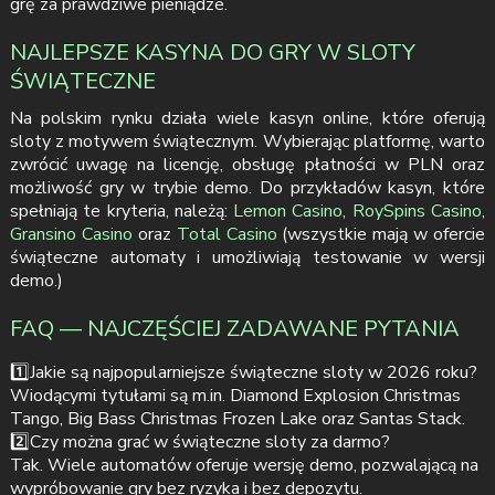
grę za prawdziwe pieniądze.
NAJLEPSZE KASYNA DO GRY W SLOTY
ŚWIĄTECZNE
Na polskim rynku działa wiele kasyn online, które oferują
sloty z motywem świątecznym. Wybierając platformę, warto
zwrócić uwagę na licencję, obsługę płatności w PLN oraz
możliwość gry w trybie demo. Do przykładów kasyn, które
spełniają te kryteria, należą:
Lemon Casino
,
RoySpins Casino
,
Gransino Casino
oraz
Total Casino
(wszystkie mają w ofercie
świąteczne automaty i umożliwiają testowanie w wersji
demo.)
FAQ — NAJCZĘŚCIEJ ZADAWANE PYTANIA
1️⃣Jakie są najpopularniejsze świąteczne sloty w 2026 roku?
Wiodącymi tytułami są m.in. Diamond Explosion Christmas
Tango, Big Bass Christmas Frozen Lake oraz Santas Stack.
2️⃣Czy można grać w świąteczne sloty za darmo?
Tak. Wiele automatów oferuje wersję demo, pozwalającą na
wypróbowanie gry bez ryzyka i bez depozytu.