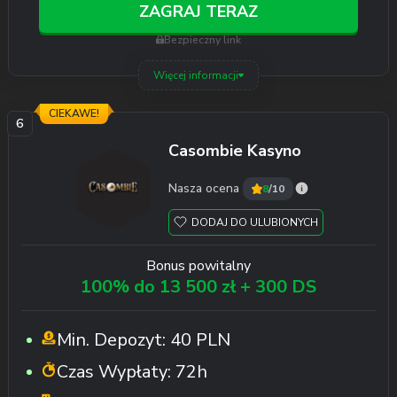
ZAGRAJ TERAZ
Bezpieczny link
Więcej informacji
CIEKAWE!
Casombie Kasyno
Nasza ocena
8
/10
DODAJ DO ULUBIONYCH
Bonus powitalny
100% do 13 500 zł + 300 DS
Min. Depozyt:
40 PLN
Czas Wypłaty:
72h