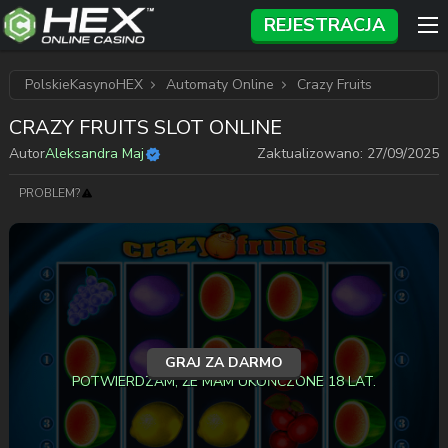
REJESTRACJA
PolskieKasynoHEX
Automaty Online
Crazy Fruits
CRAZY FRUITS SLOT ONLINE
Autor
Aleksandra Maj
Zaktualizowano:
27/09/2025
PROBLEM?
GRAJ ZA DARMO
POTWIERDZAM, ŻE MAM UKOŃCZONE 18 LAT.