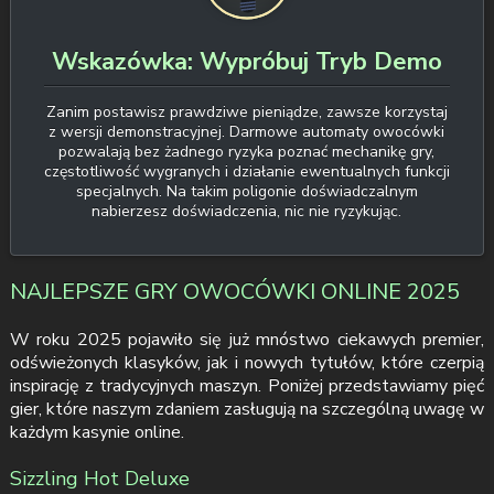
Wskazówka: Wypróbuj Tryb Demo
Zanim postawisz prawdziwe pieniądze, zawsze korzystaj
z wersji demonstracyjnej. Darmowe automaty owocówki
pozwalają bez żadnego ryzyka poznać mechanikę gry,
częstotliwość wygranych i działanie ewentualnych funkcji
specjalnych. Na takim poligonie doświadczalnym
nabierzesz doświadczenia, nic nie ryzykując.
NAJLEPSZE GRY OWOCÓWKI ONLINE 2025
W roku 2025 pojawiło się już mnóstwo ciekawych premier,
odświeżonych klasyków, jak i nowych tytułów, które czerpią
inspirację z tradycyjnych maszyn. Poniżej przedstawiamy pięć
gier, które naszym zdaniem zasługują na szczególną uwagę w
każdym kasynie online.
Sizzling Hot Deluxe