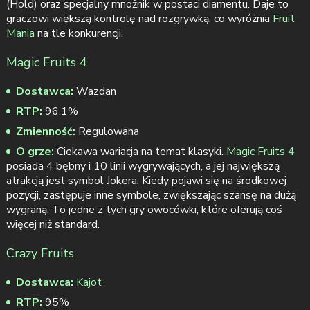
(Hold) oraz specjalny mnożnik w postaci diamentu. Daje to
graczowi większą kontrolę nad rozgrywką, co wyróżnia
Fruit
Mania
na tle konkurencji.
Magic Fruits 4
Dostawca:
Wazdan
RTP:
96.1%
Zmienność:
Regulowana
O grze:
Ciekawa wariacja na temat klasyki.
Magic Fruits 4
posiada 4 bębny i 10 linii wygrywających, a jej największą
atrakcją jest symbol Jokera. Kiedy pojawi się na środkowej
pozycji, zastępuje inne symbole, zwiększając szansę na dużą
wygraną. To jedne z tych gry owocówki, które oferują coś
więcej niż standard.
Crazy Fruits
Dostawca:
Kajot
RTP:
95%