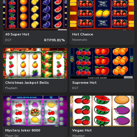
40 Super Hot
Hot Chance
RTP
95.81%
Novomatic
EGT
Christmas Jackpot Bells
Supreme Hot
Playtech
EGT
Mystery Joker 6000
Vegas Hot
Playn Go
Wazdan