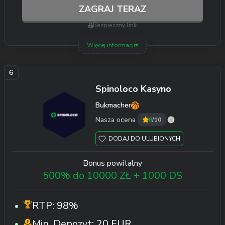
ZAGRAJ TERAZ
Bezpieczny link
Więcej informacji
Spinoloco Kasyno
Bukmacher
Nasza ocena
8
/10
DODAJ DO ULUBIONYCH
Bonus powitalny
500% do 10000 ZŁ + 1000 DS
RTP:
98%
Min. Depozyt:
20 EUR