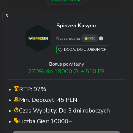
Spinzen Kasyno
Nasza ocena
8
/10
DODAJ DO ULUBIONYCH
Bonus powitalny
270% do 19000 Zł + 550 FS
RTP:
97%
Min. Depozyt:
45 PLN
Czas Wypłaty:
Do 3 dni roboczych
Liczba Gier:
10000+