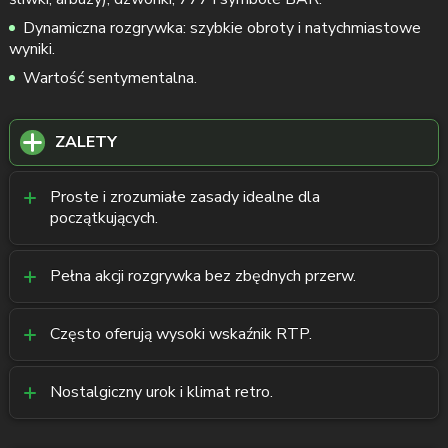
Dynamiczna rozgrywka: szybkie obroty i natychmiastowe
wyniki.
Wartość sentymentalna.
ZALETY
Proste i zrozumiałe zasady idealne dla
początkujących.
Pełna akcji rozgrywka bez zbędnych przerw.
Często oferują wysoki wskaźnik RTP.
Nostalgiczny urok i klimat retro.