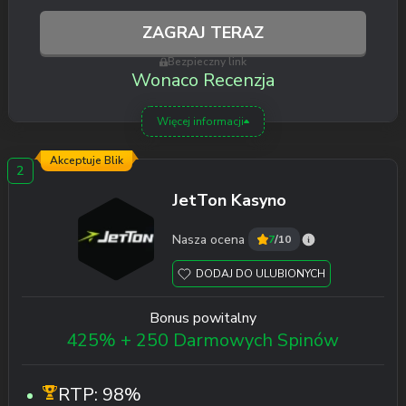
ZAGRAJ TERAZ
Bezpieczny link
Wonaco Recenzja
Więcej informacji
Akceptuje Blik
JetTon Kasyno
Nasza ocena
7
/10
DODAJ DO ULUBIONYCH
Bonus powitalny
425% + 250 Darmowych Spinów
RTP:
98%