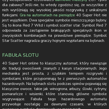
dla zabawy? Jeśli nie, to wtedy zgodzisz się, że wszystkie z
nich wyróżniają się wysokiej jakości rozgrywką z unikalnymi
funkcjami.
G
ra na automatach na pieniądze
40 Super Hot nie
jest wyjątkiem. Dwa specjalne symbole mieszczą jego bębny.
Są to ikona Red 7 Wild i symbol scatter star. Symbol Red 7
odpowiada za zastąpienie brakujących specjalnych ikon w
zwycięskich kombinacjach na prawdziwe pieniądze. Symbol
Star Scatter nagradza graczy hojnymi wypłatami na bębnach.
FABUŁA SLOTU
40 Super Hot online to klasyczny automat, który nawiązuje
do tradycji owocówek znanych z kasyn stacjonarnych. Jego
mechanika jest prosta, z szybkim tempem rozgrywki i
symbolami, które przypominają te z pierwszych automatów
hazardowych. Na bębnach slotu podczas spinów pojawiają się
klasyczne owoce, takie jak winogrona, arbuzy, śliwki, cytryny,
pomarańcze i wisienki, które stanowią główne symbole
wygrywające. Fabuła tego hazardowego automatu
przywołuje nostalgię za dawnymi czasami, w których