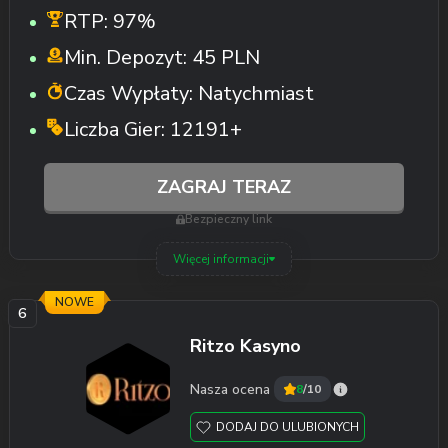
RTP:
97%
Min. Depozyt:
45 PLN
Czas Wypłaty:
Natychmiast
Liczba Gier:
12191+
ZAGRAJ TERAZ
Bezpieczny link
Więcej informacji
NOWE
Ritzo Kasyno
Nasza ocena
8
/10
DODAJ DO ULUBIONYCH