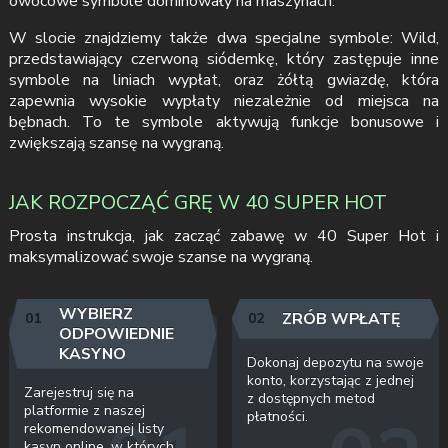
owocowe symbole dominowały na maszynach.
W slocie znajdziemy także dwa specjalne symbole: Wild,
przedstawiający czerwoną siódemkę, który zastępuje inne
symbole na liniach wypłat, oraz żółtą gwiazdę, która
zapewnia wysokie wypłaty niezależnie od miejsca na
bębnach. To te symbole aktywują funkcje bonusowe i
zwiększają szansę na wygraną.
JAK ROZPOCZĄĆ GRĘ W 40 SUPER HOT
Prosta instrukcja, jak zacząć zabawę w 40 Super Hot i
maksymalizować swoje szanse na wygraną.
WYBIERZ
ZRÓB WPŁATĘ
ODPOWIEDNIE
KASYNO
Dokonaj depozytu na swoje
konto, korzystając z jednej
Zarejestruj się na
z dostępnych metod
platformie z naszej
płatności.
rekomendowanej listy
kasyn online, w których