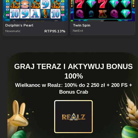
Dolphin’s Pearl
Twin Spin
RTP
95.13%
NetEnt
Novomatic
GRAJ TERAZ I AKTYWUJ BONUS
100%
Wielkanoc w Realz: 100% do 2 250 zł + 200 FS +
Bonus Crab