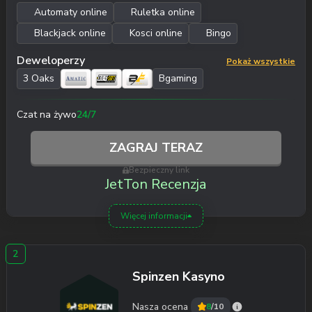
Automaty online
Ruletka online
Blackjack online
Kosci online
Bingo
Deweloperzy
Pokaż wszystkie
3 Oaks
Bgaming
Czat na żywo
24/7
ZAGRAJ TERAZ
Bezpieczny link
JetTon Recenzja
Więcej informacji
Spinzen Kasyno
Nasza ocena
8
/10