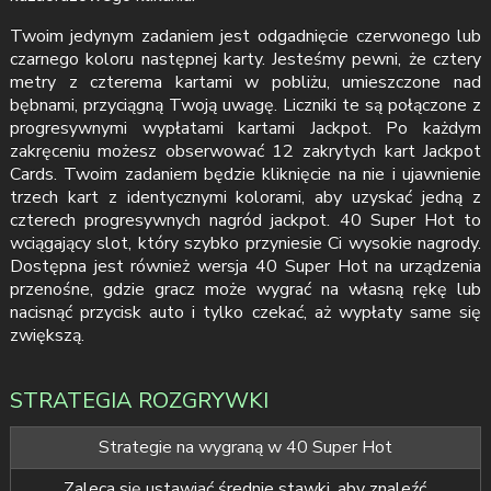
Twoim jedynym zadaniem jest odgadnięcie czerwonego lub
czarnego koloru następnej karty. Jesteśmy pewni, że cztery
metry z czterema kartami w pobliżu, umieszczone nad
bębnami, przyciągną Twoją uwagę. Liczniki te są połączone z
progresywnymi wypłatami kartami Jackpot. Po każdym
zakręceniu możesz obserwować 12 zakrytych kart Jackpot
Cards. Twoim zadaniem będzie kliknięcie na nie i ujawnienie
trzech kart z identycznymi kolorami, aby uzyskać jedną z
czterech progresywnych nagród jackpot. 40 Super Hot to
wciągający slot, który szybko przyniesie Ci wysokie nagrody.
Dostępna jest również wersja 40 Super Hot na urządzenia
przenośne, gdzie gracz może wygrać na własną rękę lub
nacisnąć przycisk auto i tylko czekać, aż wypłaty same się
zwiększą.
STRATEGIA ROZGRYWKI
Strategie na wygraną w 40 Super Hot
Zaleca się ustawiać średnie stawki, aby znaleźć