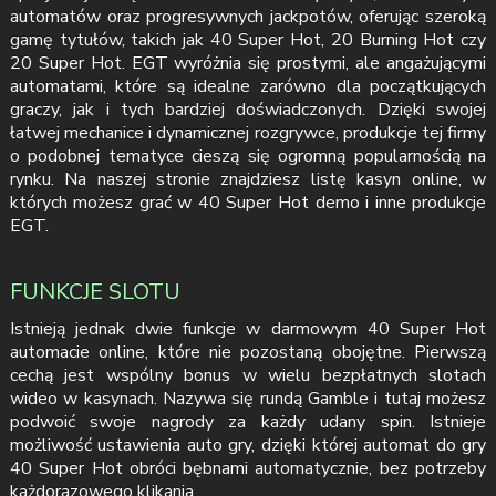
automatów oraz progresywnych jackpotów, oferując szeroką
gamę tytułów, takich jak 40 Super Hot, 20 Burning Hot czy
20 Super Hot. EGT wyróżnia się prostymi, ale angażującymi
automatami, które są idealne zarówno dla początkujących
graczy, jak i tych bardziej doświadczonych. Dzięki swojej
łatwej mechanice i dynamicznej rozgrywce, produkcje tej firmy
o podobnej tematyce cieszą się ogromną popularnością na
rynku. Na naszej stronie znajdziesz listę kasyn online, w
których możesz grać w 40 Super Hot demo i inne produkcje
EGT.
FUNKCJE SLOTU
Istnieją jednak dwie funkcje w darmowym 40 Super Hot
automacie online, które nie pozostaną obojętne. Pierwszą
cechą jest wspólny bonus w wielu bezpłatnych slotach
wideo w kasynach. Nazywa się rundą Gamble i tutaj możesz
podwoić swoje nagrody za każdy udany spin. Istnieje
możliwość ustawienia auto gry, dzięki której automat do gry
40 Super Hot obróci bębnami automatycznie, bez potrzeby
każdorazowego klikania.