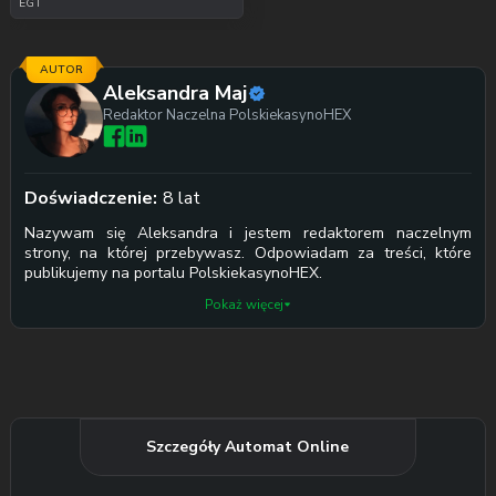
EGT
AUTOR
Aleksandra Maj
Redaktor Naczelna PolskiekasynoHEX
Doświadczenie:
8 lat
Nazywam się Aleksandra i jestem redaktorem naczelnym
strony, na której przebywasz. Odpowiadam za treści, które
publikujemy na portalu PolskiekasynoHEX.
Pokaż więcej
Szczegóły Automat Online