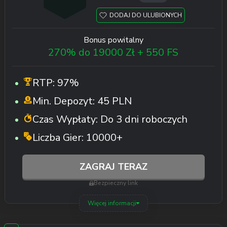
DODAJ DO ULUBIONYCH
Bonus powitalny
270% do 19000 Zł + 550 FS
RTP:
97%
Min. Depozyt:
45 PLN
Czas Wypłaty:
Do 3 dni roboczych
Liczba Gier:
10000+
ZAGRAJ TERAZ
Bezpieczny link
Więcej informacji