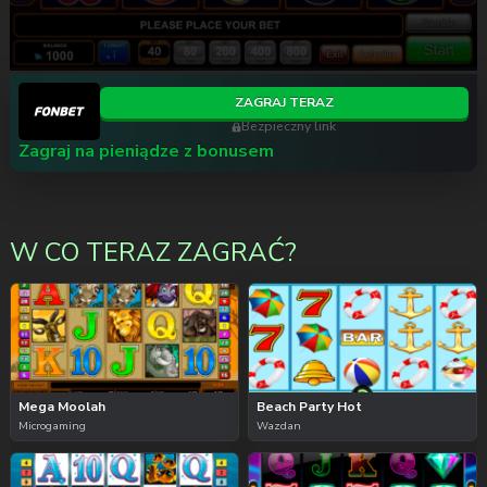
ZAGRAJ TERAZ
Bezpieczny link
Zagraj na pieniądze z bonusem
W CO TERAZ ZAGRAĆ?
Mega Moolah
Beach Party Hot
Microgaming
Wazdan