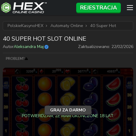
REJESTRACJA
PolskieKasynoHEX
Automaty Online
40 Super Hot
40 SUPER HOT SLOT ONLINE
Autor
Aleksandra Maj
Zaktualizowano:
22/02/2026
PROBLEM?
GRAJ ZA DARMO
POTWIERDZAM, ŻE MAM UKOŃCZONE 18 LAT.