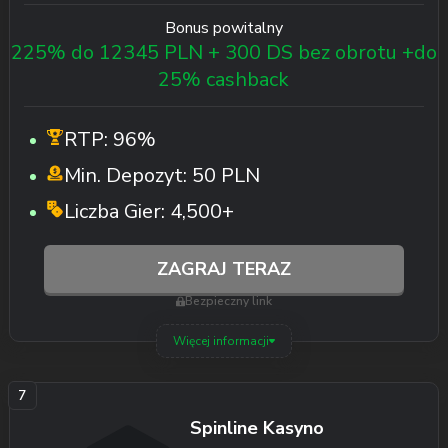
Bonus powitalny
225% do 12345 PLN + 300 DS bez obrotu +do
25% cashback
RTP:
96%
Min. Depozyt:
50 PLN
Liczba Gier:
4,500+
ZAGRAJ TERAZ
Bezpieczny link
Więcej informacji
Spinline Kasyno