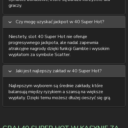
graczy.
Czy mogę uzyskać jackpot w 40 Super Hot?
Niestety, slot 40 Super Hot nie oferuje
progresywnego jackpota, ale nadal zapewnia
atrakcyjne nagrody dzięki funkcji Gamble i wysokim
wypłatom za symbole Scatter.
Jaki jest najlepszy zakład w 40 Super Hot?
Najlepszym wyborem są średnie zakłady, które
balansują między ryzykiem a szansą na większe
wypłaty. Dzięki temu możesz dłużej cieszyć się grą.