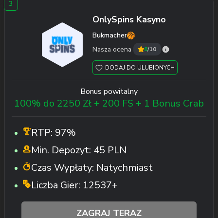
OnlySpins Kasyno
Bukmacher
Nasza ocena
8
/10
DODAJ DO ULUBIONYCH
Bonus powitalny
100% do 2250 Zł + 200 FS + 1 Bonus Crab
RTP:
97%
Min. Depozyt:
45 PLN
Czas Wypłaty:
Natychmiast
Liczba Gier:
12537+
ZAGRAJ TERAZ