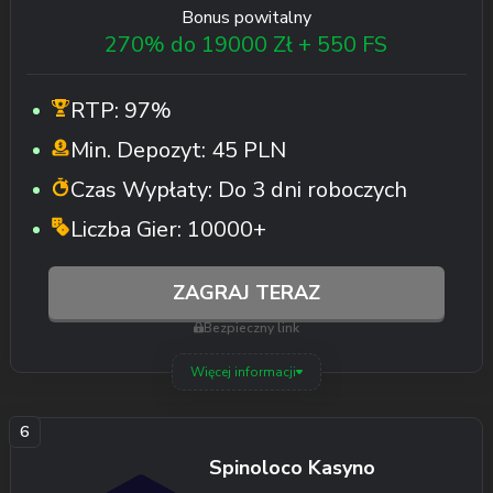
Bonus powitalny
270% do 19000 Zł + 550 FS
RTP:
97%
Min. Depozyt:
45 PLN
Czas Wypłaty:
Do 3 dni roboczych
Liczba Gier:
10000+
ZAGRAJ TERAZ
Bezpieczny link
Więcej informacji
Spinoloco Kasyno