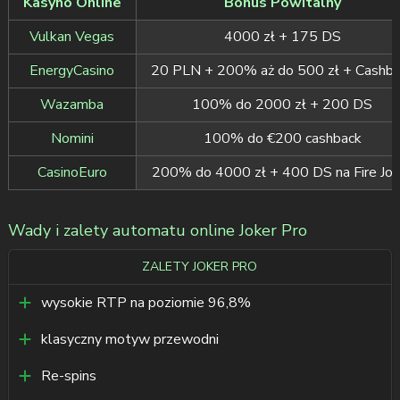
Kasyno Online
Bonus Powitalny
Vulkan Vegas
4000 zł + 175 DS
EnergyCasino
20 PLN + 200% aż do 500 zł + Cashb
Wazamba
100% do 2000 zł + 200 DS
Nomini
100% do €200 cashback
CasinoEuro
200% do 4000 zł + 400 DS na Fire Jok
Wady i zalety automatu online Joker Pro
ZALETY JOKER PRO
wysokie RTP na poziomie 96,8%
klasyczny motyw przewodni
Re-spins