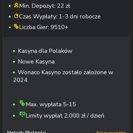
Min. Depozyt:
22 zł
Czas Wypłaty:
1-3 dni robocze
Liczba Gier:
9510+
Kasyna dla Polaków
Nowe Kasyna
Wonaco Kasyno zostało założone w
2024
Max. wypłata
5-15
Limity wypłat
2,000 zł / dzień
Metody Płatności
Pokaż wszystkie