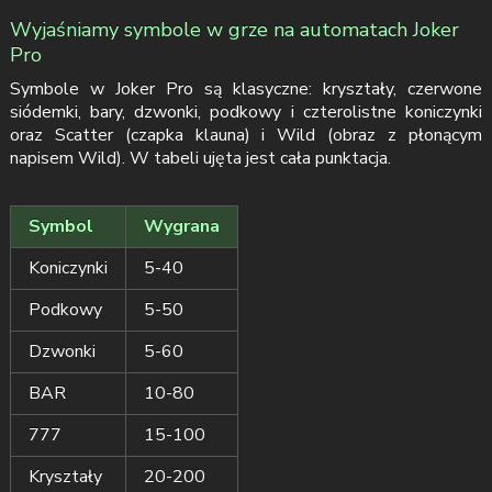
Wyjaśniamy symbole w grze na automatach Joker
Pro
Symbole w Joker Pro są klasyczne: kryształy, czerwone
siódemki, bary, dzwonki, podkowy i czterolistne koniczynki
oraz Scatter (czapka klauna) i Wild (obraz z płonącym
napisem Wild). W tabeli ujęta jest cała punktacja.
Symbol
Wygrana
Koniczynki
5-40
Podkowy
5-50
Dzwonki
5-60
BAR
10-80
777
15-100
Kryształy
20-200