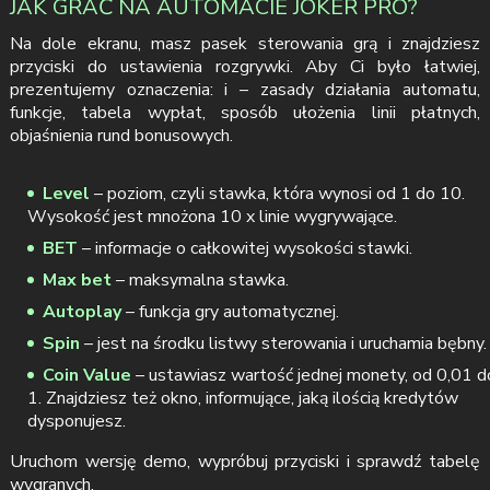
JAK GRAĆ NA AUTOMACIE JOKER PRO?
Na dole ekranu, masz pasek sterowania grą i znajdziesz
przyciski do ustawienia rozgrywki. Aby Ci było łatwiej,
prezentujemy oznaczenia: i – zasady działania automatu,
funkcje, tabela wypłat, sposób ułożenia linii płatnych,
objaśnienia rund bonusowych.
Level
– poziom, czyli stawka, która wynosi od 1 do 10.
Wysokość jest mnożona 10 x linie wygrywające.
BET
– informacje o całkowitej wysokości stawki.
Max bet
– maksymalna stawka.
Autoplay
– funkcja gry automatycznej.
Spin
– jest na środku listwy sterowania i uruchamia bębny.
Coin Value
– ustawiasz wartość jednej monety, od 0,01 d
1. Znajdziesz też okno, informujące, jaką ilością kredytów
dysponujesz.
Uruchom wersję demo, wypróbuj przyciski i sprawdź tabelę
wygranych.