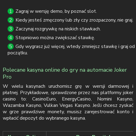
Zagraj w wersję demo, by poznać slot.
Kiedy jesteś zmęczony lub zły czy zrozpaczony, nie graj.
Zaczynaj rozgrywkę na niskich stawkach.
Stopniowo można zwiększać stawkę.
Gdy wygrasz już więcej, wtedy zmniejsz stawkę i graj od
początku.
Polecane kasyna online do gry na automacie Joker
Pro
W wielu kasynach uruchomisz grę w wersji darmowej i
płatnej. Przykładowe, sprawdzone przez nas platformy joker
casino to: CasinoEuro, EnergyCasino, Nomini Kasyno,
Wazamba Kasyno, Vulkan Vegas Kasyno. Jeśli chcesz zyskać
w grze prawdziwe monety, musisz zarejestrować konto i
wpłacić depozyt do wybranego kasyna.