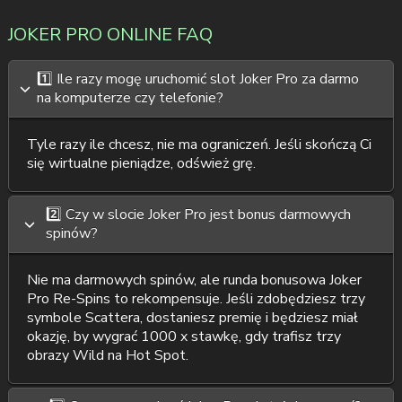
JOKER PRO ONLINE FAQ
1️⃣ Ile razy mogę uruchomić slot Joker Pro za darmo
na komputerze czy telefonie?
Tyle razy ile chcesz, nie ma ograniczeń. Jeśli skończą Ci
się wirtualne pieniądze, odśwież grę.
2️⃣ Czy w slocie Joker Pro jest bonus darmowych
spinów?
Nie ma darmowych spinów, ale runda bonusowa Joker
Pro Re-Spins to rekompensuje. Jeśli zdobędziesz trzy
symbole Scattera, dostaniesz premię i będziesz miał
okazję, by wygrać 1000 x stawkę, gdy trafisz trzy
obrazy Wild na Hot Spot.