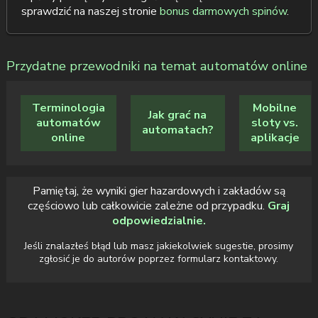
sprawdzić na naszej stronie
bonus darmowych spinów
.
Przydatne przewodniki na temat automatów online
Terminologia
Mobilne
Jak grać na
automatów
sloty vs.
automatach?
online
aplikacje
Pamiętaj, że wyniki gier hazardowych i zakładów są
częściowo lub całkowicie zależne od przypadku.
Graj
odpowiedzialnie.
Jeśli znalazłeś błąd lub masz jakiekolwiek sugestie, prosimy
zgłosić je do autorów poprzez formularz kontaktowy.