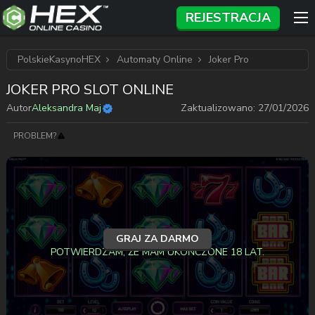
REJESTRACJA
PolskieKasynoHEX
Automaty Online
Joker Pro
JOKER PRO SLOT ONLINE
Autor
Aleksandra Maj
Zaktualizowano:
27/01/2026
PROBLEM?
GRAJ ZA DARMO
POTWIERDZAM, ŻE MAM UKOŃCZONE 18 LAT.