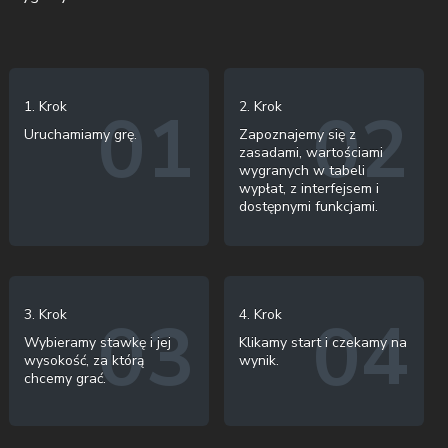
1. Krok
2. Krok
Uruchamiamy grę.
Zapoznajemy się z
zasadami, wartościami
wygranych w tabeli
wypłat, z interfejsem i
dostępnymi funkcjami.
3. Krok
4. Krok
Wybieramy stawkę i jej
Klikamy start i czekamy na
wysokość, za którą
wynik.
chcemy grać.