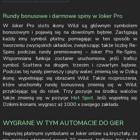
Rundy bonusowe i darmowe spiny w Joker Pro
W Joker Pro slots ikony Wild są głównym symbolem
bonusowym i pojawią się na dowolnym bębnie. Zastępują
każdy inny symbol płatny, pomagając w ten sposób w
tworzeniu zwycięskich układów, zwiększając także liczbę Re-
Spins podczas rundy premiowanej – Joker Pro Re-Spins.
Wspomniana funkcja zostanie uruchomiona, jeśli trafisz
symbol Scattera na drugim, trzecim i czwartym bębnie.
Podczas tej rundy, pierwszy i piąty walec zmienią się w Dziką
ikonę, wypełniając się obrazami Wild. Także rozproszenia,
które uruchomiły rundę bonusową zmienią się w Wild,
przyklejając się do rolek. Trzy pozycje na środku walców
także zmienią się w pozycje
Hot Spot
. Jeśli wypełnią się
Dzikimi ikonami, wygrasz aż 1000 x swojego zakładu.
WYGRANE W TYM AUTOMACIE DO GIER
Najwyżej płatnymi symbolami w Joker online są kryształy, za
nie możesz otrzymać nawet 20 monet, trafiając trzy takie