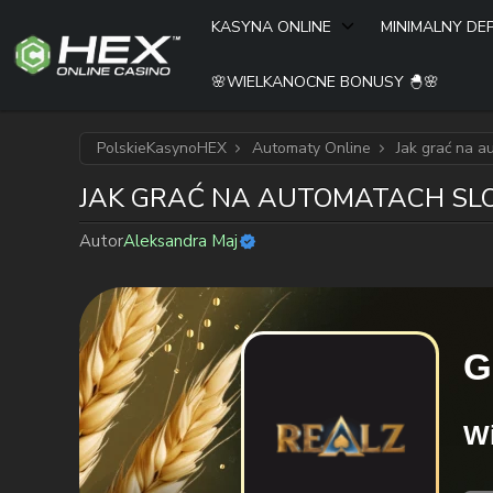
KASYNA ONLINE
MINIMALNY DE
🌸WIELKANOCNE BONUSY 🐣🌸
PolskieKasynoHEX
Automaty Online
Jak grać na 
JAK GRAĆ NA AUTOMATACH SLO
Autor
Aleksandra Maj
G
Wi