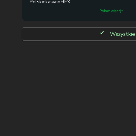
PolskiekasynoHEX.
Pokaż więcej
Wszystkie