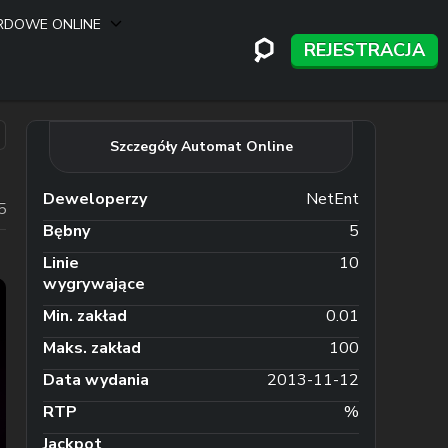
RDOWE ONLINE
REJESTRACJA
Szczegóły Automat Online
Deweloperzy
NetEnt
5
Bębny
5
Linie
10
wygrywające
Min. zakład
0.01
Maks. zakład
100
Data wydania
2013-11-12
RTP
%
Jackpot