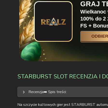
GRAJ T
Wielkanoc 
100% do 2 
FS + Bonu
ODBIE
STARBURST SLOT RECENZJA I 
Recenzja➡️ Spis treści:
Na szczycie kultowych gier jest STARBURST automat o