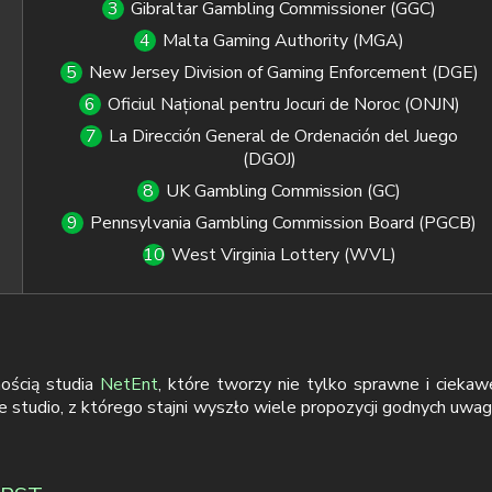
Gibraltar Gambling Commissioner (GGC)
Malta Gaming Authority (MGA)
New Jersey Division of Gaming Enforcement (DGE)
Oficiul Național pentru Jocuri de Noroc (ONJN)
La Dirección General de Ordenación del Juego
(DGOJ)
UK Gambling Commission (GC)
Pennsylvania Gambling Commission Board (PGCB)
West Virginia Lottery (WVL)
ością studia
NetEnt
, które tworzy nie tylko sprawne i ciekaw
 studio, z którego stajni wyszło wiele propozycji godnych uwagi