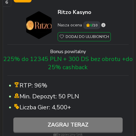
Ritzo Kasyno
Nasza ocena
8
/10
DODAJ DO ULUBIONYCH
Bonus powitalny
225% do 12345 PLN + 300 DS bez obrotu +do
25% cashback
RTP:
96%
Min. Depozyt:
50 PLN
Liczba Gier:
4,500+
ZAGRAJ TERAZ
Bezpieczny link