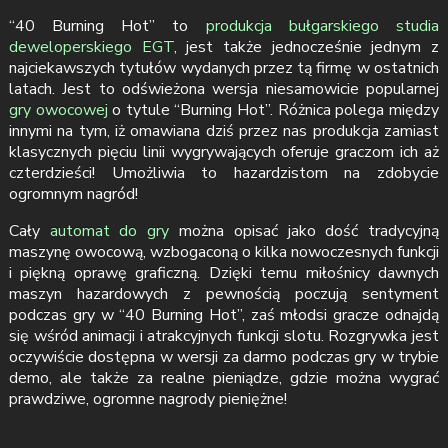
“40 Burning Hot” to
produkcja bułgarskiego studia
deweloperskiego EGT
, jest także jednocześnie jednym z
najciekawszych tytułów wydanych przez tą firmę w ostatnich
latach. Jest to odświeżona wersja niesamowicie popularnej
gry owocowej
o tytule “Burning Hot”. Różnica polega między
innymi na tym, iż omawiana dziś przez nas produkcja zamiast
klasycznych pięciu linii wygrywających oferuje graczom ich aż
czterdzieści! Umożliwia to hazardzistom na zdobycie
ogromnym nagród!
Cały
automat do gry
można opisać jako dość tradycyjną
maszynę owocową, wzbogaconą o kilka nowoczesnych funkcji
i piękną oprawę graficzną. Dzięki temu miłośnicy dawnych
maszyn hazardowych z pewnością poczują sentyment
podczas gry w “40 Burning Hot”, zaś młodsi gracze odnajdą
się wśród animacji i atrakcyjnych funkcji slotu. Rozgrywka jest
oczywiście dostępna w wersji za darmo podczas gry w trybie
demo, ale także za realne pieniądze, gdzie można wygrać
prawdziwe, ogromne nagrody pieniężne!