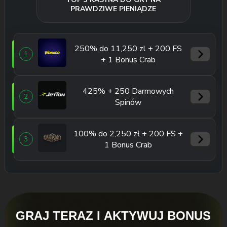
PRAWDZIWE PIENIĄDZE
250% do 11,250 zl + 200 FS
1
+ 1 Bonus Crab
425% + 250 Darmowych
2
Spinów
100% do 2,250 zł + 200 FS +
3
1 Bonus Crab
GRAJ TERAZ I AKTYWUJ BONUS