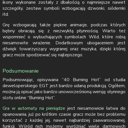
ikony wykonane zostały z dbałością o najmniejsze nawet
szczegóły, zestaw symboli wzbogacają dzwonki, siódemki
itd.
Grę wzbogacają także piękne animacje, podczas których
bębny obracają się z niezwykłą płynnością. Warto też
wspomnieć o wybuchających symbolach Wild, które robią
niesamowite wrażenie. Dodatkowym ubogaceniem jest
dźwięk towarzyszący wygranej oraz muzyka, dzięki której
gracz może spodziewać się najlepszego.
Podsumowanie
Podsumowując, opisywana “40 Burning Hot” od studia
deweloperskiego EGT jest bardzo udaną produkcją. Ogółem,
można ją opisać jako bardzo unowocześnioną wersję słynnego
slotu online “Burning Hot”.
Gra w automaty na pieniądze
jest niesamowicie łatwa do
opanowania, już po krótkim czasie gracz może bez problemu
korzystać z każdej jej, nawet najbardziej zaawansowanej,
funkcji. Wśród nich możemy wyróżniać wiele darmowych