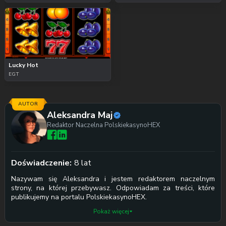
Lucky Hot
EGT
AUTOR
Aleksandra Maj
Redaktor Naczelna PolskiekasynoHEX
Doświadczenie:
8 lat
Nazywam się Aleksandra i jestem redaktorem naczelnym
strony, na której przebywasz. Odpowiadam za treści, które
publikujemy na portalu PolskiekasynoHEX.
Pokaż więcej