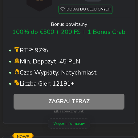
DODAJ DO ULUBIONYCH
Bonus powitalny
100% do €500 + 200 FS + 1 Bonus Crab
RTP:
97%
Min. Depozyt:
45 PLN
Czas Wypłaty:
Natychmiast
Liczba Gier:
12191+
ZAGRAJ TERAZ
Bezpieczny link
Więcej informacji
NOWE