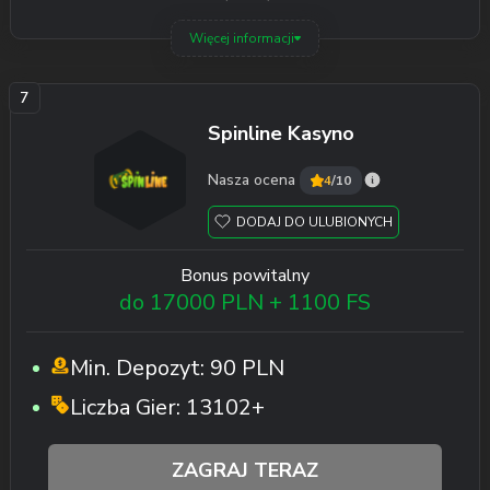
Więcej informacji
Spinline Kasyno
Nasza ocena
4
/10
DODAJ DO ULUBIONYCH
Bonus powitalny
do 17000 PLN + 1100 FS
Min. Depozyt:
90 PLN
Liczba Gier:
13102+
ZAGRAJ TERAZ