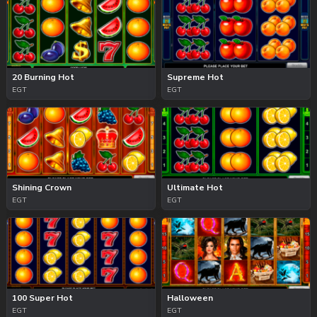
20 Burning Hot
Supreme Hot
EGT
EGT
Shining Crown
Ultimate Hot
EGT
EGT
100 Super Hot
Halloween
EGT
EGT