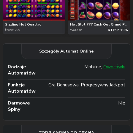
Sizzling Hot Quattro
Hot Slot 777 Cash Out Grand Platinum Edition
Novomatic
RTP
96.19%
Wazdan
Szczegóły Automat Online
Rodzaje
Mobilne,
Owocówki
Automatów
Funkcje
Gra Bonusowa, Progresywny Jackpot
Automatów
Darmowe
Nie
Spiny
TOP 3 KASYNA DO GRY NA