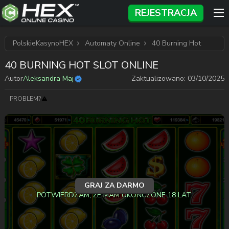
REJESTRACJA
PolskieKasynoHEX
Automaty Online
40 Burning Hot
40 BURNING HOT SLOT ONLINE
Autor
Aleksandra Maj
Zaktualizowano:
03/10/2025
PROBLEM?
GRAJ ZA DARMO
POTWIERDZAM, ŻE MAM UKOŃCZONE 18 LAT.