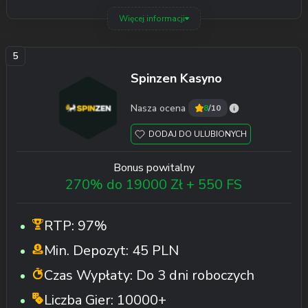
Więcej informacji
Spinzen Kasyno
Nasza ocena
8
/10
DODAJ DO ULUBIONYCH
Bonus powitalny
270% do 19000 Zł + 550 FS
RTP:
97%
Min. Depozyt:
45 PLN
Czas Wypłaty:
Do 3 dni roboczych
Liczba Gier:
10000+