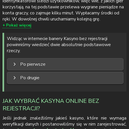
identyfikatorowi śledzi użytkowników, więc wie, z jakich gier
korzystają, na tej podstawie przelewa wygrane pieniądze na
konta graczy, co zajmuje kilku minut. Wypłacamy środki od
ręki. W dowolnej chwili uruchamiamy kolejną grę.
Pokaż więcej
Widząc w internecie banery Kasyno bez rejestracji
powinniśmy wiedzieć dwie absolutnie podstawowe
rzeczy.
Po pierwsze
Po drugie
JAK WYBRAĆ KASYNA ONLINE BEZ
REJESTRACJI?
Jeśli jednak znaleźliśmy jakieś kasyno, które nie wymaga
weryfikacji danych i postanowiliśmy się w nim zarejestrować,