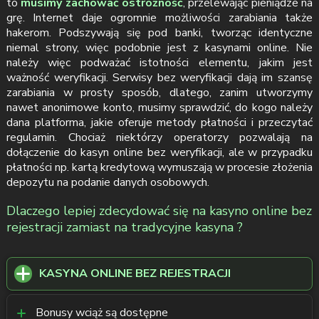
to
musimy zachować ostrożność
, przelewając pieniądze na
grę. Internet daje ogromnie możliwości zarabiania także
hakerom. Podszywają się pod banki, tworząc identyczne
niemal strony, więc podobnie jest z kasynami online. Nie
należy więc podważać istotności elementu, jakim jest
ważność weryfikacji. Serwisy bez weryfikacji dają im szansę
zarabiania w prosty sposób, dlatego, zanim utworzymy
nawet anonimowe konto, musimy sprawdzić, do kogo należy
dana platforma, jakie oferuje metody płatności i przeczytać
regulamin. Chociaż niektórzy operatorzy pozwalają na
dołączenie do kasyn online bez weryfikacji, ale w przypadku
płatności np. kartą kredytową wymuszają w procesie złożenia
depozytu na podanie danych osobowych.
Dlaczego lepiej zdecydować się na kasyno online bez
rejestracji zamiast na tradycyjne kasyna ?
KASYNA ONLINE BEZ REJESTRACJI
Bonusy wciąż są dostępne