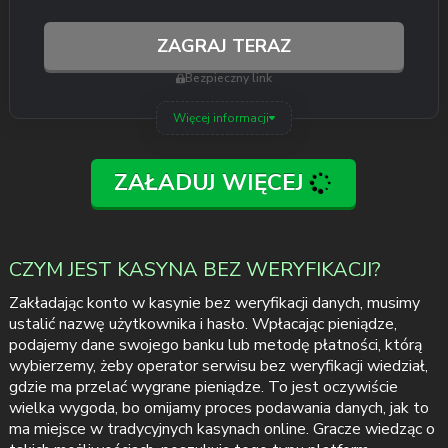
ZAGRAJ TERAZ
Bezpieczny link
Więcej informacji
ZAŁADUJ WIĘCEJ
CZYM JEST KASYNA BEZ WERYFIKACJI?
Zakładając konto w kasynie bez weryfikacji danych, musimy
ustalić nazwę użytkownika i hasło. Wpłacając pieniądze,
podajemy dane swojego banku lub metodę płatności, którą
wybierzemy, żeby operator serwisu bez weryfikacji wiedział,
gdzie ma przelać wygrane pieniądze. To jest oczywiście
wielka wygoda, bo omijamy proces podawania danych, jak to
ma miejsce w tradycyjnych kasynach online. Gracze wiedząc o