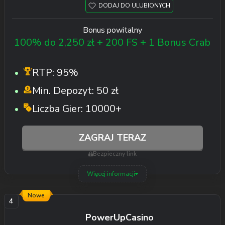
DODAJ DO ULUBIONYCH
Bonus powitalny
100% do 2,250 zł + 200 FS + 1 Bonus Crab
RTP:
95%
Min. Depozyt:
50 zł
Liczba Gier:
10000+
ZAGRAJ TERAZ
Bezpieczny link
Więcej informacji
Nowe
PowerUpCasino