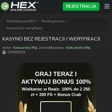
REJESTRACJA
PolskieKasynoHEX
Ranking kasyn
Kasyno bez weryfikacji
KASYNO BEZ REJESTRACJI I WERYFIKACJI
Autor
Aleksandra Maj
, Zweryfikowano:
Aleksandra Maj
23/09/2025
GRAJ TERAZ I
AKTYWUJ BONUS 100%
Wielkanoc w Realz: 100% do 2 250
zł + 200 FS + Bonus Crab