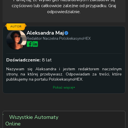
częściowo lub całkowicie zależne od przypadku. Graj
odpowiedzialnie.
AUTOR
Aleksandra Maj
Redaktor Naczelna PolskiekasynoHEX
Doświadczenie:
8 lat
Nazywam się Aleksandra i jestem redaktorem naczelnym
strony, na której przebywasz. Odpowiadam za treści, które
publikujemy na portalu PolskiekasynoHEX.
Pokaż więcej
Wszystkie Automaty
Online