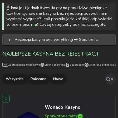
☝ Inna jest jednak kwestia gry na prawdziwe pieniądze.
Czy licencjonowane kasyno bez rejestracji pozwoli nam
wypłacić wygrane? Jeśli poszukujecie krótkiej odpowiedzi,
to brzmi ona:
nie
❗ Czytaj dalej, żeby poznać szczegóły.
Recenzja kasyna bez weryfikacji ➡️ Spis treści:
NAJLEPSZE KASYNA BEZ REJESTRACJI
Zastrzeżenie reklamowe
Licencjonowane
Bezpieczne
Ocenione przez ekspe
Wszystkie
Polecane
Nowe
Wonaco Kasyno
Sprawdzone fakty