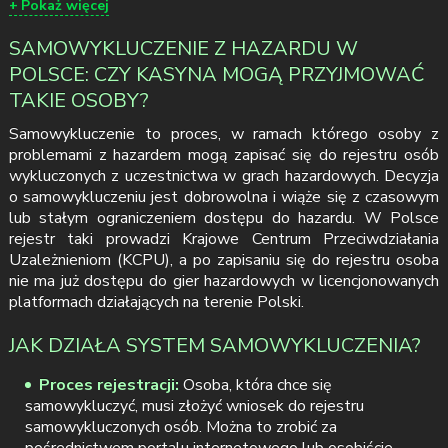
Pokaż więcej
SAMOWYKLUCZENIE Z HAZARDU W
POLSCE: CZY KASYNA MOGĄ PRZYJMOWAĆ
TAKIE OSOBY?
Samowykluczenie to proces, w ramach którego osoby z
problemami z hazardem mogą zapisać się do rejestru osób
wykluczonych z uczestnictwa w grach hazardowych. Decyzja
o samowykluczeniu jest dobrowolna i wiąże się z czasowym
lub stałym ograniczeniem dostępu do hazardu. W Polsce
rejestr taki prowadzi Krajowe Centrum Przeciwdziałania
Uzależnieniom (KCPU), a po zapisaniu się do rejestru osoba
nie ma już dostępu do gier hazardowych w licencjonowanych
platformach działających na terenie Polski.
JAK DZIAŁA SYSTEM SAMOWYKLUCZENIA?
Proces rejestracji:
Osoba, która chce się
samowykluczyć, musi złożyć wniosek do rejestru
samowykluczonych osób. Można to zrobić za
pośrednictwem portalu internetowego lub osobiście,