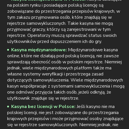
na polskim rynku i posiadające polską licencję są
zobowiązane do przestrzegania przepisów krajowych, w
tym zakazu przyjmowania osób, które znajdują się w
rejestrze samowykluczonych. Takie kasyna nie mogą
przyjmować graczy, którzy są zarejestrowani w tym
rejestrze. Operatorzy muszą sprawdzać status swoich
użytkowników przed dopuszczeniem ich do gry.
Kasyna międzynarodowe:
Międzynarodowe kasyna
online, które nie działają pod polską licencją, nie zawsze
sprawdzają obecność osób w polskim rejestrze. Niemniej
jednak, wiele międzynarodowych platform także ma
własne systemy weryfikacji i przestrzega zasad
dotyczących samowykluczenia. Wiele międzynarodowych
kasyn współpracuje z systemami samowykluczenia i mogą
one odmówić przyjęcia takich osób, jeżeli odkryją, że
użytkownik znajduje się w rejestrze.
Kasyna bez licencji w Polsce:
Jeśli kasyno nie ma
polskiej licencji, nie jest zobowiązane do przestrzegania
krajowych przepisów i może przyjmować osoby znajdujące
się w rejestrze samowykluczonych. Niemniej jednak, nie