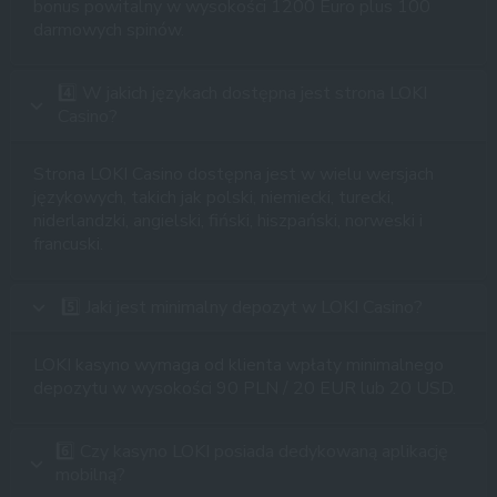
bonus powitalny w wysokości 1200 Euro plus 100
100% bonusu do 2 250 zł + 200 darmowych spinów + Bonus Crab
darmowych spinów.
Metody Płatności
4️⃣ W jakich językach dostępna jest strona LOKI
Casino?
ZAGRAJ TERAZ
Strona LOKI Casino dostępna jest w wielu wersjach
językowych, takich jak polski, niemiecki, turecki,
niderlandzki, angielski, fiński, hiszpański, norweski i
francuski.
5️⃣ Jaki jest minimalny depozyt w LOKI Casino?
LOKI kasyno wymaga od klienta wpłaty minimalnego
depozytu w wysokości 90 PLN / 20 EUR lub 20 USD.
6️⃣ Czy kasyno LOKI posiada dedykowaną aplikację
mobilną?