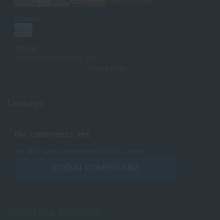
Wypłaty
Waluty
Zagraniczne Kasyna, PLN
Pokaż mniej
Dyskusje
No comments yet
Be first who commented LOKI Casino
DODAJ KOMENTARZ
OBSŁUGA KLIENTA