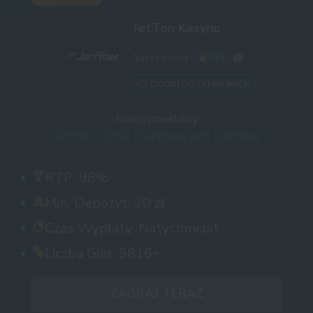
JetTon Kasyno
Nasza ocena
7
/10
DODAJ DO ULUBIONYCH
Bonus powitalny
425% + 250 Darmowych Spinów
RTP:
98%
Min. Depozyt:
20 zł
Czas Wypłaty:
Natychmiast
Liczba Gier:
9816+
ZAGRAJ TERAZ