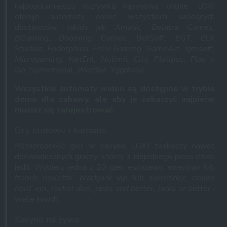
najpopularniejszą rozrywką kasynową online. LOKI
oferuje
automaty online
wszystkich wiodących
dostawców, takich jak
Amatic, Belatra Games,
BGaming, Booming Games, BetSoft, EGT, ELK
Studios, Endorphina, Felix Gaming, GameArt, Igrosoft,
Microgaming, NetEnt, Nolimit City, Platipus, Play`n
Go, Spinomenal, Wazdan, Yggdrasil.
Wszystkie automaty wideo są dostępne w trybie
demo dla zabawy, ale aby je zobaczyć najpierw
musisz się zarejestrować.
Gry stołowe i karciane
Różnorodność gier
w kasynie LOKI zaskoczy nawet
doświadczonych graczy, którzy z niejednego pieca chleb
jedli. Wybierz jedną z 20 gier:
european, american lub
french roulette, blackjack vip lub surrender, casino
hold`em, rocket dice, jacks and better, jacks or better
i
wiele innych.
Kasyno na żywo