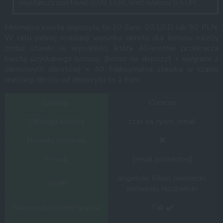
wystarczy postawić 0,09 EUR, limit wynosi 5 EUR
Minimalna kwota depozytu to 20 Euro, 20 USD lub 90 PLN.
W celu pełnej realizacji warunku obrotu dla bonusu należy
zrobić stawki w wysokości, która 40-krotnie przekracza
kwotę uzyskanego bonusu: (bonus na depozyt + wygrana z
darmowych obrotów) × 40. Maksymalna stawka w czasie
realizacji obrotu od depozytu to 1 Euro.
Licencja
Curacao
Obsługa klienta
czat na żywo, email
Numery telefonu
❌
E-mail
[email protected]
angielski, fiński, niemiecki,
Języki
norweski, hiszpański
Samowykluczenie gracza
Tak ✔️