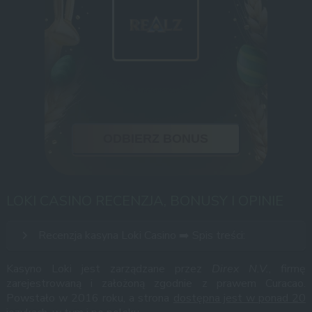
ODBIERZ BONUS
LOKI CASINO RECENZJA, BONUSY I OPINIE
Recenzja kasyna Loki Casino ➡️ Spis treści:
Kasyno Loki jest zarządzane przez
Direx N.V.
, firmę
zarejestrowaną i założoną zgodnie z prawem Curacao.
Powstało w 2016 roku, a strona
dostępna jest w ponad 20