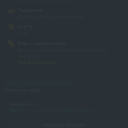
20 EUR, 20 USD, 90 PLN
Typ kasyna
Kasyno na żywo ,
Mobilne Kasyna
RTP %
97%
Kraje z ograniczeniami
Belgia, Czechy, Hiszpania, Stany Zjednoczone,
Szwajcaria
Pokaż wszystkie
LOKI CASINO BONUSES
Darmowe spiny
Darmowe spiny
LOKI Casino 100 Darmowych Spinów
ODBIERZ BONUS