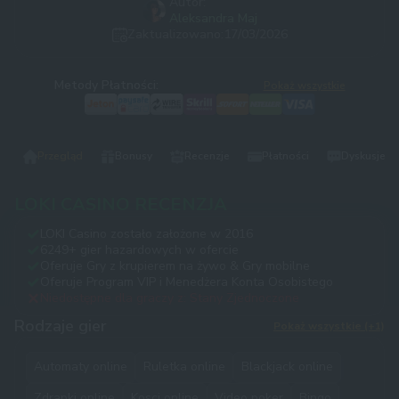
Autor:
Aleksandra Maj
Zaktualizowano:
17/03/2026
Metody Płatności:
Pokaż wszystkie
Przegląd
Bonusy
Recenzje
Płatności
Dyskusje
LOKI CASINO RECENZJA
LOKI Casino zostało założone w 2016
6249+ gier hazardowych w ofercie
Oferuje Gry z krupierem na żywo & Gry mobilne
Oferuje Program VIP i Menedżera Konta Osobistego
Niedostępne dla graczy z: Stany Zjednoczone
Rodzaje gier
Pokaż wszystkie
(+1)
Automaty online
Ruletka online
Blackjack online
Zdrapki online
Kosci online
Video poker
Bingo