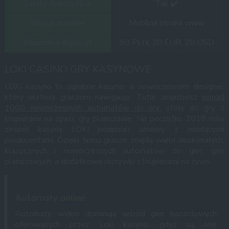
Limity depozytów
Tak ✔️
Wersje mobilne
Mobilna strona www
Minimalny depozyt
90 PLN, 20 EUR, 20 USD
LOKI CASINO GRY KASYNOWE
LOKI kasyno to zgrabne kasyno, o nowoczesnym designie,
który ułatwia graczom nawigację. Tutaj znajdziesz
ponad
1000 nowoczesnych automatów do gry
, stoły do gry z
krupierami na żywo, gry planszowe. Na początku 2018 roku
zespół kasyna LOKI podpisali umowy z wiodącymi
producentami. Dzięki temu gracze znajdą wiele doskonałych,
klasycznych i nowoczesnych automatów do gier, gier
planszowych, a dodatkowo
rozrywki z krupierami na żywo
.
Automaty online
Automaty wideo dominują wśród gier hazardowych
oferowanych przez Loki kasyno, gdyż są one