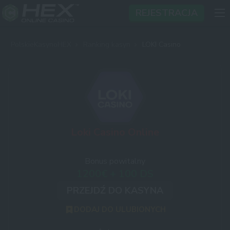
REJESTRACJA
PolskieKasynoHEX
Ranking kasyn
LOKI Casino
Loki Casino Online
Bonus powitalny
1200€ + 100 DS
PRZEJDŹ DO KASYNA
DODAJ DO ULUBIONYCH