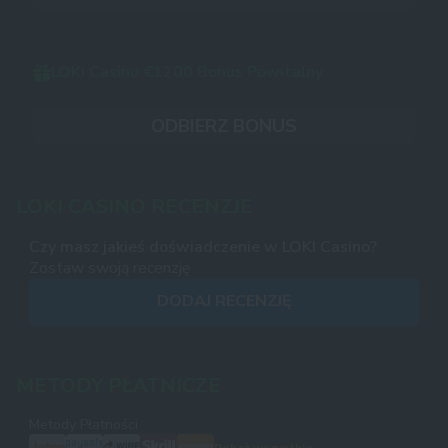
LOKI Casino €1200 Bonus Powitalny
ODBIERZ BONUS
LOKI CASINO RECENZJE
Czy masz jakieś doświadczenie w LOKI Casino?
Zostaw swoją recenzję
DODAJ RECENZJĘ
METODY PŁATNICZE
Metody Płatności
Pokaż wszystkie