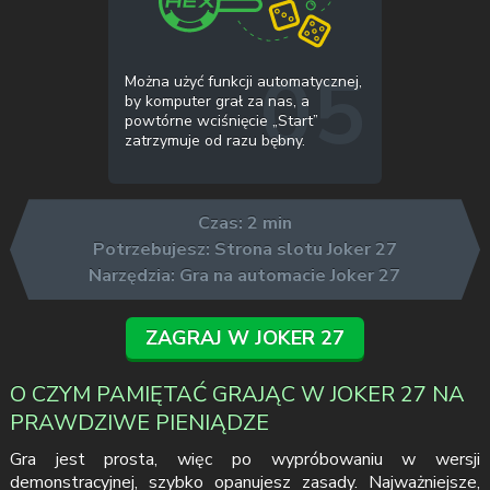
Można użyć funkcji automatycznej,
by komputer grał za nas, a
powtórne wciśnięcie „Start”
zatrzymuje od razu bębny.
Czas: 2 min
Potrzebujesz:
Strona slotu Joker 27
Narzędzia:
Gra na automacie Joker 27
ZAGRAJ W JOKER 27
O CZYM PAMIĘTAĆ GRAJĄC W JOKER 27 NA
PRAWDZIWE PIENIĄDZE
Gra jest prosta, więc po wypróbowaniu w wersji
demonstracyjnej, szybko opanujesz zasady. Najważniejsze,