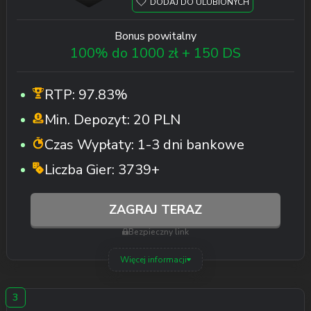
DODAJ DO ULUBIONYCH
Bonus powitalny
100% do 1000 zł + 150 DS
RTP:
97.83%
Min. Depozyt:
20 PLN
Czas Wypłaty:
1-3 dni bankowe
Liczba Gier:
3739+
ZAGRAJ TERAZ
Bezpieczny link
Więcej informacji