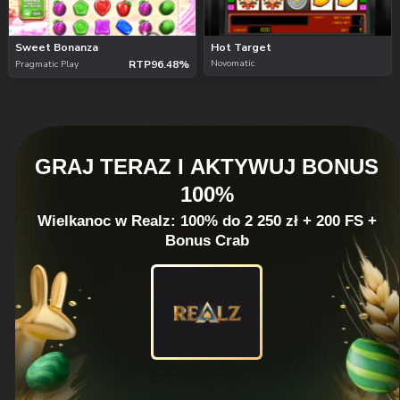
Sweet Bonanza
Hot Target
RTP
96.48%
Novomatic
Pragmatic Play
GRAJ TERAZ I AKTYWUJ BONUS
100%
Wielkanoc w Realz: 100% do 2 250 zł + 200 FS +
Bonus Crab