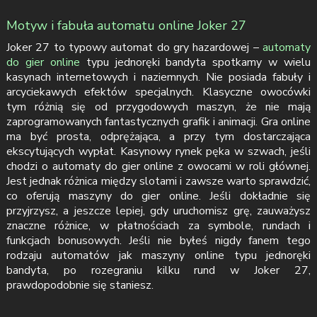
Motyw i fabuła automatu online Joker 27
Joker 27 to typowy automat do gry hazardowej –
automaty
do gier online
typu jednoręki bandyta spotkamy w wielu
kasynach internetowych i naziemnych. Nie posiada fabuły i
arcyciekawych efektów specjalnych. Klasyczne owocówki
tym różnią się od przygodowych maszyn, że nie mają
zaprogramowanych fantastycznych grafik i animacji. Gra online
ma być prosta, odprężająca, a przy tym dostarczająca
ekscytujących wypłat. Kasynowy rynek pęka w szwach, jeśli
chodzi o automaty do gier online z owocami w roli głównej.
Jest jednak różnica między slotami i zawsze warto sprawdzić,
co oferują maszyny do gier online. Jeśli dokładnie się
przyjrzysz, a jeszcze lepiej, gdy uruchomisz grę, zauważysz
znaczne różnice, w płatnościach za symbole, rundach i
funkcjach bonusowych. Jeśli nie byłeś nigdy fanem tego
rodzaju automatów jak maszyny online typu jednoręki
bandyta, po rozegraniu kilku rund w Joker 27,
prawdopodobnie się staniesz.