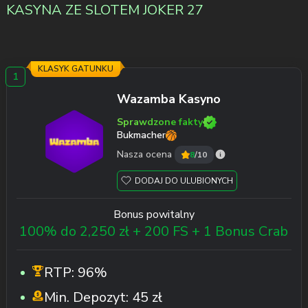
KASYNA ZE SLOTEM JOKER 27
KLASYK GATUNKU
Wazamba Kasyno
Sprawdzone fakty
Bukmacher
Nasza ocena
8
/10
DODAJ DO ULUBIONYCH
Bonus powitalny
100% do 2,250 zł + 200 FS + 1 Bonus Crab
RTP:
96%
Min. Depozyt:
45 zł