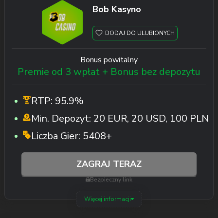
Bob Kasyno
DODAJ DO ULUBIONYCH
Bonus powitalny
Premie od 3 wpłat + Bonus bez depozytu
RTP:
95.9%
Min. Depozyt:
20 EUR, 20 USD, 100 PLN
Liczba Gier:
5408+
ZAGRAJ TERAZ
Bezpieczny link
Więcej informacji