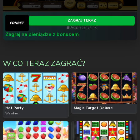
ZAGRAJ TERAZ
Bezpieczny link
Zagraj na pieniądze z bonusem
W CO TERAZ ZAGRAĆ?
Hot Party
Magic Target Deluxe
Wazdan