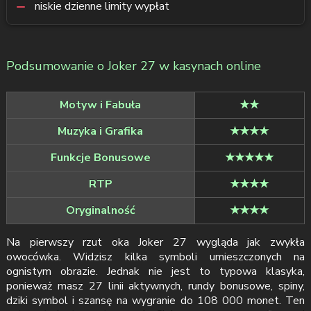
niskie dzienne limity wypłat
Podsumowanie o Joker 27 w kasynach online
Motyw i Fabuła
★★
Muzyka i Grafika
★★★★
Funkcje Bonusowe
★★★★★
RTP
★★★★
Oryginalność
★★★★
Na pierwszy rzut oka Joker 27 wygląda jak zwykła
owocówka. Widzisz kilka symboli umieszczonych na
ognistym obrazie. Jednak nie jest to typowa klasyka,
ponieważ masz 27 linii aktywnych, rundy bonusowe, spiny,
dziki symbol i szansę na wygranie do 108 000 monet. Ten