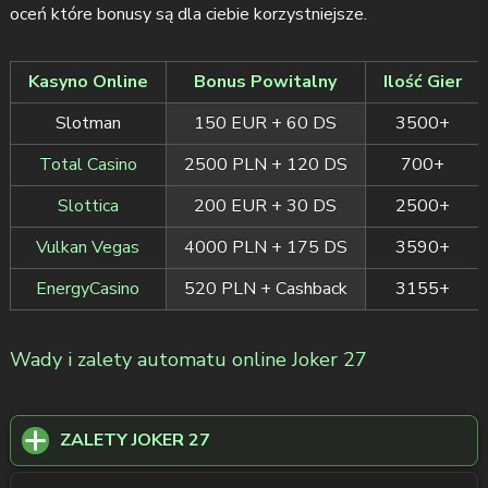
oceń które bonusy są dla ciebie korzystniejsze.
Kasyno Online
Bonus Powitalny
Ilość Gier
Slotman
150 EUR + 60 DS
3500+
Total Casino
2500 PLN + 120 DS
700+
Slottica
200 EUR + 30 DS
2500+
Vulkan Vegas
4000 PLN + 175 DS
3590+
EnergyCasino
520 PLN + Cashback
3155+
Wady i zalety automatu online Joker 27
ZALETY JOKER 27