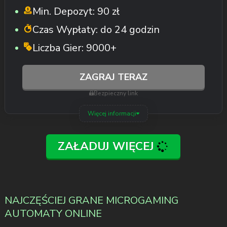
Min. Depozyt:
90 zł
Czas Wypłaty:
do 24 godzin
Liczba Gier:
9000+
ZAGRAJ TERAZ
Bezpieczny link
Więcej informacji
ZAŁADUJ WIĘCEJ
NAJCZĘŚCIEJ GRANE MICROGAMING
AUTOMATY ONLINE