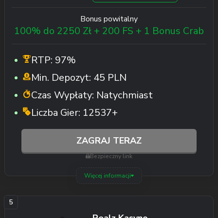
Bonus powitalny
100% do 2250 Zł + 200 FS + 1 Bonus Crab
RTP:
97%
Min. Depozyt:
45 PLN
Czas Wypłaty:
Natychmiast
Liczba Gier:
12537+
ZAGRAJ TERAZ
Bezpieczny link
Więcej informacji
Realz Kasyno