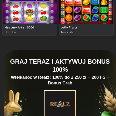
Mystery Joker 6000
Jolly Fruits
Playn Go
Novomatic
GRAJ TERAZ I AKTYWUJ BONUS
100%
Wielkanoc w Realz: 100% do 2 250 zł + 200 FS +
Bonus Crab