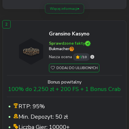
Więcej informacji
Gransino Kasyno
Sprawdzone fakty
Bukmacher
Nasza ocena
7
/10
DODAJ DO ULUBIONYCH
Bonus powitalny
100% do 2,250 zł + 200 FS + 1 Bonus Crab
RTP:
95%
Min. Depozyt:
50 zł
Liczba Gier:
10000+