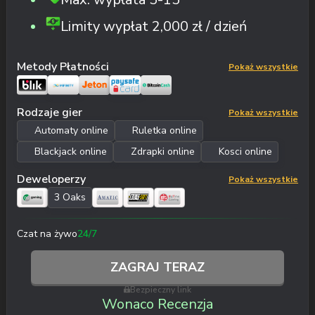
Limity wypłat
2,000 zł / dzień
Metody Płatności
Pokaż wszystkie
Rodzaje gier
Pokaż wszystkie
Automaty online
Ruletka online
Blackjack online
Zdrapki online
Kosci online
Deweloperzy
Pokaż wszystkie
3 Oaks
Czat na żywo
24/7
ZAGRAJ TERAZ
Bezpieczny link
Wonaco Recenzja