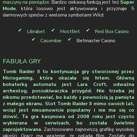
maszyny na pieniądze
. Bardzo ciekawą funkcją jest też
Super
Mode
, która losowo jest aktywowana i przyznaje 5
darmowych spinów z wieloma symbolami Wild.
Librabet
MostBet
Red Box Casino
Casombie
Betmaster Casino
FABUŁA GRY
Tomb Raider II to kontynuacja gry stworzonej przez
Microgaming, która okazała się hitem. Główną
bohaterką automatu jest Lara Croft, odważna
archeolog, poszukiwaczka przygód. Nie trzeba jej
nikomu przedstawiać, bo każdy z pewnością ją pamięta
z małego ekranu. Slot Tomb Raider II mimo swoich lat,
wciąż jest niesamowicie popularny i nie ma się co
dziwić. Ta gra kasynowa od 2008 roku jest często
wybierana w serwisach, bo została świetnie
zaprojektowana.
Zastosowano najnowszą grafikę wysokiej
jakości. Gracz ma wrażenie, że ogląda film. Zostały do