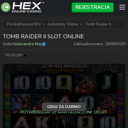
REJESTRACJA
PolskieKasynoHEX
Automaty Online
Tomb Raider II
TOMB RAIDER II SLOT ONLINE
Autor
Aleksandra Maj
Zaktualizowano:
28/09/2025
PROBLEM?
GRAJ ZA DARMO
POTWIERDZAM, ŻE MAM UKOŃCZONE 18 LAT.