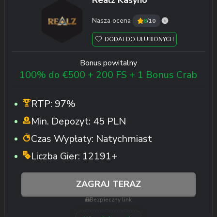
Nasza ocena
8
/10
DODAJ DO ULUBIONYCH
Bonus powitalny
100% do €500 + 200 FS + 1 Bonus Crab
RTP:
97%
Min. Depozyt:
45 PLN
Czas Wypłaty:
Natychmiast
Liczba Gier:
12191+
ZAGRAJ TERAZ
Bezpieczny link