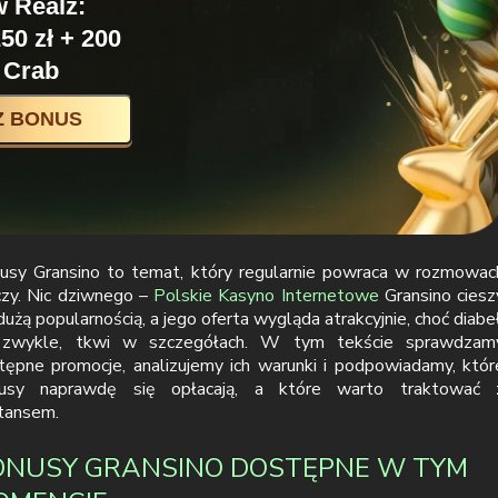
 Realz:
50 zł + 200
 Crab
Z BONUS
usy Gransino to temat, który regularnie powraca w rozmowac
czy. Nic dziwnego –
Polskie Kasyno Internetowe
Gransino ciesz
dużą popularnością, a jego oferta wygląda atrakcyjnie, choć diabeł
 zwykle, tkwi w szczegółach. W tym tekście sprawdzam
tępne promocje, analizujemy ich warunki i podpowiadamy, któr
usy naprawdę się opłacają, a które warto traktować 
tansem.
ONUSY GRANSINO DOSTĘPNE W TYM