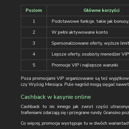
Poziom
Główne korzyści
1
Podstawowe funkcje, takie jak bonusy,
2
W pełni aktywowane konto
3
Spersonalizowane oferty, wyższe limit
4
Lepsze oferty, osobisty menedżer VIP
5
Promocje VIP i najlepsze warunki
Poza promocjami VIP organizowane są też wyjątkowe 
czy Wyścig Miesiąca. Pule nagród mogą sięgać nawet
Cashback w kasynie online
Cashback to nic innego jak zwrot części utracon
trafieniami zdarzają się i przegrane rundy. Gransino 
Co więcej, promocja występuje tu w dwóch wariantach 