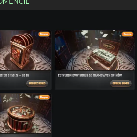
OMENCIE