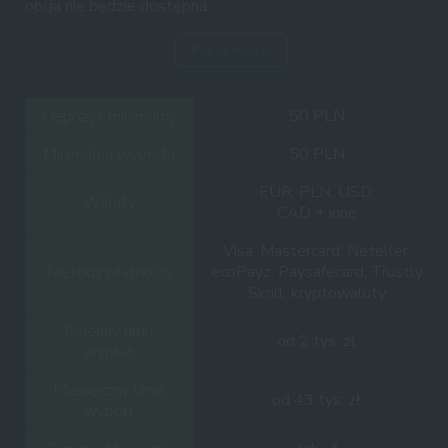
opcja nie będzie dostępna.
Pokaż więcej
Depozyt minimalny
50 PLN
Minimalna wypłata
50 PLN
EUR, PLN, USD,
Waluty
CAD + inne
Visa, Mastercard, Neteller,
Metody płatności
ecoPayz, Paysafecard, Trustly
Skrill, kryptowaluty
Dzienny limit
od 2 tys. zł
wypłat
Miesięczny limit
od 43 tys. zł
wypłat