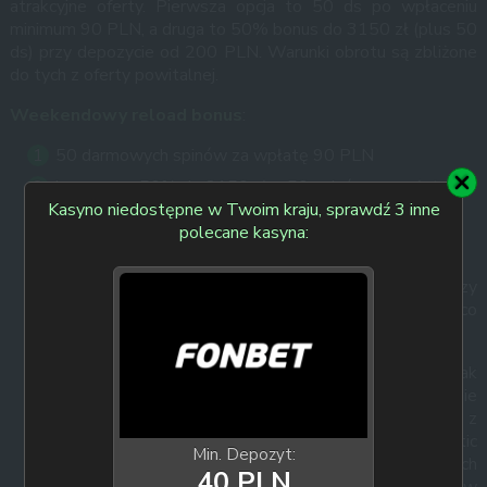
atrakcyjne oferty. Pierwsza opcja to 50 ds po wpłaceniu
minimum 90 PLN, a druga to 50% bonus do 3150 zł (plus 50
ds) przy depozycie od 200 PLN. Warunki obrotu są zbliżone
do tych z oferty powitalnej.
Weekendowy reload bonus
:
50 darmowych spinów za wpłatę 90 PLN
bonusowe 50% do 3150 zł + 50 spinów za wpłaty od
Kasyno niedostępne w Twoim kraju, sprawdź 3 inne
200 PLN
polecane kasyna:
Bonus Cashback
Cashback do 15% to kolejna korzyść dla stałych graczy
kasyna Fezbet i zależna od statusu gracza, przyznawana co
tydzień, a sięgać może nawet 13 500 zł.
Dodatkowo dostępne są jeszcze specjalne oferty, takie jak
cashback do 25% w grach na żywo
(do maksymalnie
900 zł) oraz unikalna promocja we współpracy z
deweloperem oprogramowania kasynowego Pragmatic
Min. Depozyt:
Play, gdzie stawiając zakłady powyżej 2 zł na wybranych
40 PLN