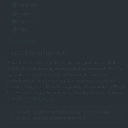
Bonus powitalny
Semi-pro
260% do 11 500 zł + 260 darmowych spinów
Expert
Master
Metody Płatności
King
Pokaż więcej
ZAGRAJ TERAZ
FEZBET OFERTA GIER
Platforma FEZbet w jednym miejscu zgromadziła około
2500 różnego rodzaju rozrywek hazardowych
. Jest to
ogromna ilość dostawców, motywów, funkcji i opcji
dodatkowych. Znajdziesz tu propozycje do zabawy od
NetEnt, Pragmatic Play, Microgaming, Wazamba czy Play’n
GO. Wszystkie gry hazardowe są w kasynie podzielone na
zakładki.
Pokaż więcej
Min. Depozyt:
10 zł
Wysoki poziom rozrywki w kasynie zapewniają
czołowi producenci oprogramowań
Bonus powitalny