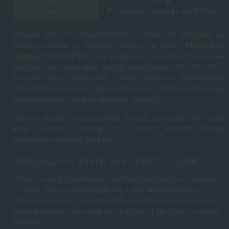
Samowykluczenie
tak ✔️
gracza
Po złożeniu wniosku do BOK-u
Wysoki poziom bezpieczeństwa i szybkość transakcji są
bardzo istotne w dobrym kasynie na żywo.
Minimalny
depozyt to 30 PLN
o ile wybierzesz ecoPayz. Pozostałe
metody mają minimalne wpłaty na poziomie 40 – 60 PLN,
a są to: Visa i Mastercard, Trustly,
Neteller
, Paysafecard,
Skrill, bitcoin, litecoin, ripple i ethereum. Wypłaty odbywają
się przeważnie tą samą drogą co depozyt.
Kasyno działa na podstawie licencji uzyskanej od rządu
kraju Curacao. Dlatego też casino Fezbet oferuje
bezpieczne metody płatności.
OBSŁUGA KLIENTA W FEZBET CASINO
Mimo, że nie przewidujemy żadnych problemów z kasynem
FEZbet, warto wiedzieć jak się z nimi skontaktować.
Ponieważ możesz liczyć na miłe i profesjonalne wsparcie
obsługi kasyna, nie wahaj się i kontaktuj się z nimi w każdej
sprawie.