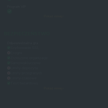
Program VIP
Pokaż mniej
BEZPIECZEŃSTWO
Odpowiedzialna gra
Szyfrowanie SSL
Ecogra
Zrzeszone organizacje
Samowykluczenie
Limity depozytu
Limity przegranych
Limity czasowe
Test hazardowy
Pokaż mniej