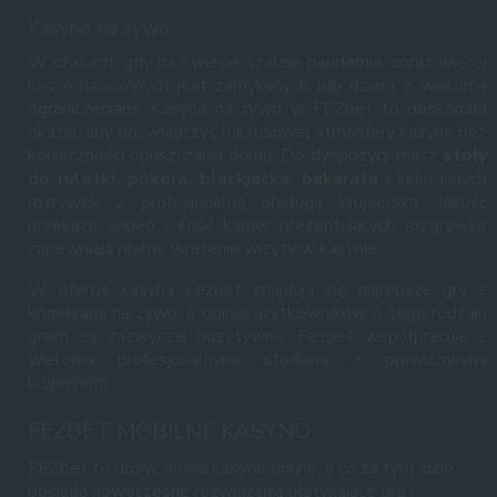
Kasyno na żywo
W czasach, gdy na świecie szaleje pandemia, coraz
więcej
kasyn naziemnych
jest zamykanych lub działa z wieloma
ograniczeniami. Kasyna na żywo w FEZbet to doskonała
okazja, aby doświadczyć luksusowej atmosfery kasyna bez
konieczności opuszczania domu. Do dyspozycji masz
stoły
do ruletki, pokera, blackjacka, bakarata
i kilku innych
rozrywek z profesjonalną obsługą krupierską. Jakość
przekazu wideo i ilość kamer prezentujących rozgrywkę
zapewniają realne wrażenie wizyty w kasynie.
W ofercie kasyna Fezbet znajdują się najlepsze gry z
krupierami na żywo, a opinie użytkowników o tego rodzaju
grach są zazwyczaj pozytywne. Fezbet współpracuje z
wieloma profesjonalnymi studiami z prawdziwymi
krupierami.
FEZBET MOBILNE KASYNO
FEZbet to dosyć
nowe kasyno online
, a co za tym idzie
posiada nowoczesne rozwiązania ułatwiające grę i