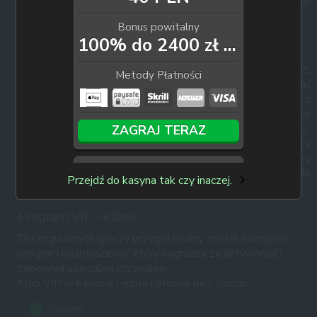
automatach, gracze mają szansę wziąć udział w
codziennym losowaniu 80 nagród.
Bonus powitalny
100% do 2400 zł + 100 FS
BUKMACHER FEZBET
Fezbet oferuje możliwość nie tylko zagrać w gry stołowe,
Metody Płatności
gry karciane i automaty, ale również możemy obstawiać
zakłady sportowe
. Fezbet to połączenie kasyna z
bukmacherką z szeroką ofertą zakładów na wszystkie
najpopularniejsze dyscypliny sportowe i sporty wirtualne.
ZAGRAJ TERAZ
Na stronie kasyna mamy dostępnych ponad 50 tysięcy
wydarzeń co miesiąc. Dodatkowo dla nowych graczy
przewidziany jest
bonus sportowy
w wysokości
100%
Przejdź do kasyna tak czy inaczej.
do 450 złotych
.
Program VIP Fezbet
Dla regularnych graczy przygotowany został specjalny
program lojalnościowy, który nagradza za aktywność i
zapewnia specjalne przywileje.
Min. Depozyt:
Klub VIP w kasynie FezBet oferuje pięć stopni:
20 PLN
Rookie