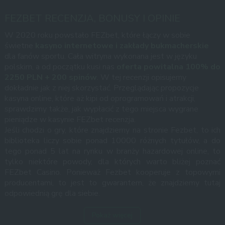
FEZBET RECENZJA, BONUSY I OPINIE
W 2020 roku powstało FEZbet, które łączy w sobie
świetne
kasyno internetowe
i zakłady bukmacherskie
dla fanów sportu. Cała witryna wykonana jest w języku
polskim, a od początku kusi nas
oferta powitalna 100% do
2250 PLN + 200 spinów
. W tej recenzji opisujemy
dokładnie jak z niej skorzystać. Przeglądając propozycje
kasyna online, które aż kipi od oprogramowań i atrakcji,
sprawdzimy także, jak wypłacić z tego miejsca wygrane
pieniądze w kasynie FEZbet recenzja.
Jeśli chodzi o gry, które znajdziemy na stronie Fezbet, to ich
biblioteka liczy sobie ponad 10000 różnych tytułów, a do
tego ponad 5 lat na rynku w branży hazardowej online, to
tylko niektóre powody, dla których warto bliżej poznać
FEZbet Casino. Ponieważ Fezbet kooperuje z topowymi
producentami, to jest to gwarantem, że znajdziemy tutaj
odpowiednią grę dla siebie.
Pokaż więcej