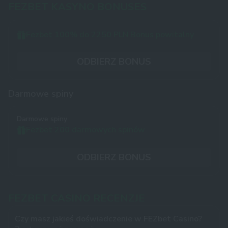
FEZBET KASYNO BONUSES
Fezbet 100% do 2250 PLN Bonus powitalny
ODBIERZ BONUS
Darmowe spiny
Darmowe spiny
Fezbet 200 darmowych spinów
ODBIERZ BONUS
FEZBET CASINO RECENZJE
Czy masz jakieś doświadczenie w FEZbet Casino?