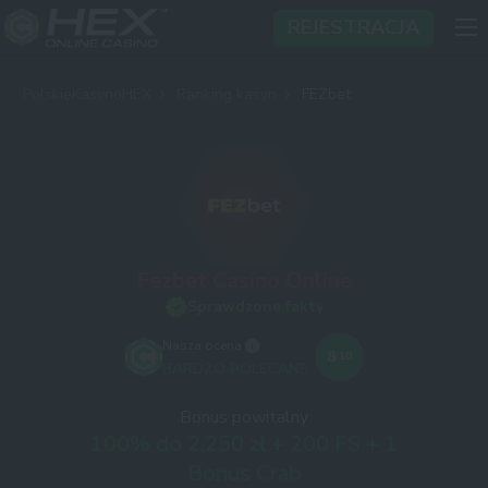
REJESTRACJA
PolskieKasynoHEX
Ranking kasyn
FEZbet
Fezbet Casino Online
Sprawdzone fakty
Nasza ocena
8
/10
BARDZO POLECANE
Bonus powitalny
100% do 2,250 zł + 200 FS + 1
Bonus Crab