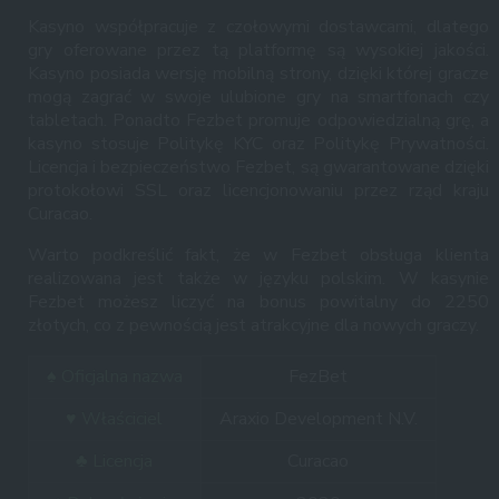
Kasyno współpracuje z czołowymi dostawcami, dlatego
gry oferowane przez tą platformę są wysokiej jakości.
Kasyno posiada wersję mobilną strony, dzięki której gracze
mogą zagrać w swoje ulubione gry na smartfonach czy
tabletach. Ponadto Fezbet promuje odpowiedzialną grę, a
kasyno stosuje Politykę KYC oraz Politykę Prywatności.
Licencja i bezpieczeństwo Fezbet, są gwarantowane dzięki
protokołowi SSL oraz licencjonowaniu przez rząd kraju
Curacao.
Warto podkreślić fakt, że w Fezbet obsługa klienta
realizowana jest także w języku polskim. W kasynie
Fezbet możesz liczyć na bonus powitalny do 2250
złotych, co z pewnością jest atrakcyjne dla nowych graczy.
♠️ Oficjalna nazwa
FezBet
♥️ Właściciel
Araxio Development N.V.
♣️ Licencja
Curacao