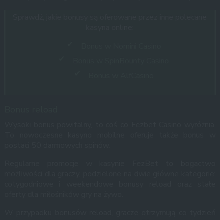
Sprawdź, jakie bonusy są oferowane przez inne polecane
kasyna online:
Bonus w Nomini Casino
Bonus w SpinBounty Casino
Bonus w AlfCasino
Bonus reload
Wysoki bonus powitalny, to coś co Fezbet Casino wyróżnia.
To nowoczesne kasyno mobilne oferuje także bonus w
postaci 50 darmowych spinów.
Regularne promocje w kasynie FezBet to bogactwo
możliwości dla graczy, podzielone na dwie główne kategorie:
cotygodniowe i weekendowe bonusy reload oraz stałe
oferty dla miłośników gry na żywo.
W przypadku bonusów reload, gracze otrzymują co tydzień