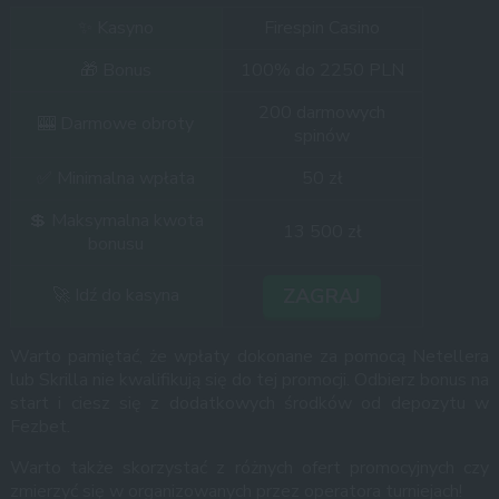
✨ Kasyno
Firespin Casino
🎁 Bonus
100% do 2250 PLN
200 darmowych
🎰 Darmowe obroty
spinów
✅ Minimalna wpłata
50 zł
💲 Maksymalna kwota
13 500 zł
bonusu
ZAGRAJ
🚀 Idź do kasyna
Warto pamiętać, że wpłaty dokonane za pomocą Netellera
lub Skrilla nie kwalifikują się do tej promocji. Odbierz bonus na
start i ciesz się z dodatkowych środków od depozytu w
Fezbet.
Warto także skorzystać z różnych ofert promocyjnych czy
zmierzyć się w organizowanych przez operatora turniejach!