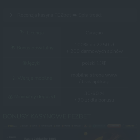
Recenzja kasyna FEZbet ➡️ Spis treści:
🏷️ Licencja
Curaçao
100% do 2250 zł
🎁 Bonus powitalny
+ 200 darmowych spinów
🌐 Języki
polski ⚪🔴
mobilna strona www
📱 Wersje mobilne
/ brak aplikacji
30-60 zł
💰 Minimalny depozyt
/ 90 zł dla bonusu
BONUSY KASYNOWE FEZBET