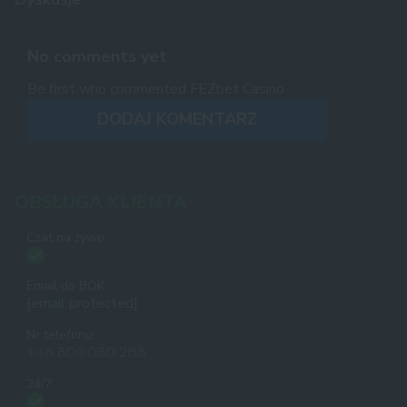
No comments yet
Be first who commented FEZbet Casino
DODAJ KOMENTARZ
OBSŁUGA KLIENTA
Czat na żywo
Email do BOK
[email protected]
Nr telefonu
+48 800 080 288
24/7