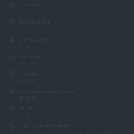
Liczba Gier:
10000+
Rok założenia
2020
Min. Depozyt:
45 zł
Typ kasyna
Kasyno na żywo ,
Mobilne Kasyna
Licencje
Anjouan
Kompatybilne urządzenia
RTP %
96%
Kraje z ograniczeniami
Belgia, Holandia, Stany Zjednoczone, Szwecja,