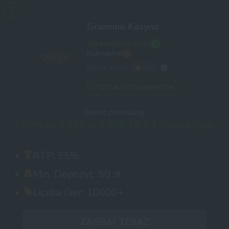
Gransino Kasyno
Sprawdzone fakty
Bukmacher
Nasza ocena
7
/10
DODAJ DO ULUBIONYCH
Bonus powitalny
100% do 2,250 zł + 200 FS + 1 Bonus Crab
RTP:
95%
Min. Depozyt:
50 zł
Liczba Gier:
10000+
ZAGRAJ TERAZ