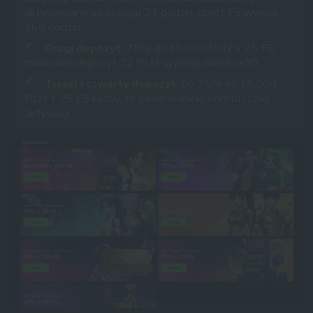
aktywowane są w ciągu 24 godzin, obrót FS wynosi
168 godzin.
Drugi depozyt:
75% do 15.000 PLN + 25 FS,
minimalny depozyt 22 PLN, wymóg obrotu x30.
Trzeci i czwarty depozyt:
po 75% do 15.000
PLN + 25 FS każdy, te same warunki obrotu i czas
aktywacji.