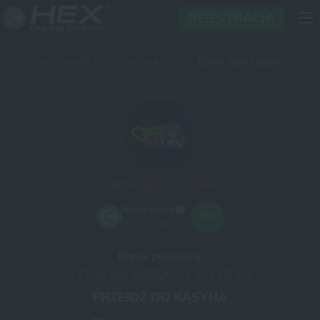
REJESTRACJA
PolskieKasynoHEX
Ranking kasyn
Game Spot Casino
Game Spot Casino
Nasza ocena
7
/10
POLECANE
Bonus powitalny
425% do 60000 Zł + 320 FS
PRZEJDŹ DO KASYNA