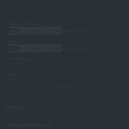
METODY PŁATNICZE
Metody Płatności
Pokaż wszystkie
Wypłaty
Pokaż wszystkie
Min. Wypłata
84 PLN
Waluty
PLN
Pokaż mniej
Dyskusje
No comments yet