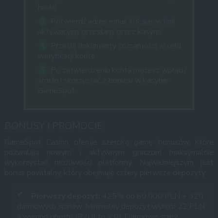
hasło.
Potwierdź adres email klikając w link
aktywacyjny przesłany przez kasyno.
Prześlij dokumenty tożsamości w celu
weryfikacji konta.
Po zatwierdzeniu konta możesz wpłacić
środki i skorzystać z bonusu w kasynie
GameSpot.
BONUSY I PROMOCJE
GameSpot Casino oferuje szeroką gamę bonusów, które
pozwalają nowym i aktywnym graczom maksymalnie
wykorzystać możliwości platformy. Najważniejszym jest
bonus powitalny, który obejmuje cztery pierwsze depozyty:
Pierwszy depozyt:
425% do 60.000 PLN + 320
darmowych spinów. Minimalny depozyt wynosi 22 PLN,
a wymóg obrotu (R2D) to x30. Darmowe spiny