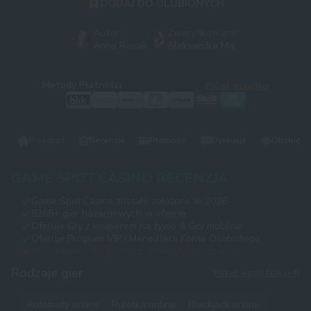
DODAJ DO ULUBIONYCH
Autor:
Zweryfikowano:
Anna Rosak
Aleksandra Maj
Metody Płatności:
Pokaż wszystkie
Przegląd
Recenzje
Płatności
Dyskusje
Obsługa k
GAME SPOT CASINO RECENZJA
Game Spot Casino zostało założone w 2026
8265+ gier hazardowych w ofercie
Oferuje Gry z krupierem na żywo & Gry mobilne
Oferuje Program VIP i Menedżera Konta Osobistego
Niedostępne dla graczy z: Stany Zjednoczone
Rodzaje gier
Pokaż wszystkie
(+4)
Automaty online
Ruletka online
Blackjack online