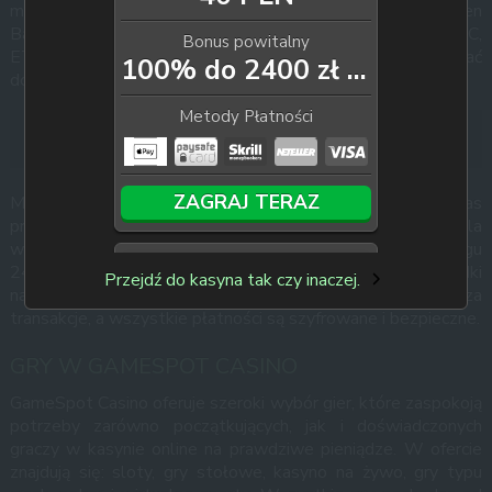
metod należą:
Visa
,
MasterCard
,
Skrill
,
Neteller
, Blik, Open
Banking, Revolut oraz kryptowaluty, takie jak USDT, BTC,
Bonus powitalny
ETH, LTC i inne. Dzięki temu każdy gracz może wybrać
100% do 2400 zł + 100 FS
dogodny sposób zasilenia konta i wypłaty wygranych.
Metody Płatności
ZAGRAJ TERAZ
Minimalny depozyt wynosi 84 PLN, a średni czas
przetwarzania wpłat jest praktycznie natychmiastowy dla
większości metod. Wypłaty realizowane są zwykle w ciągu
24–72 godzin, choć w praktyce wielu graczy otrzymuje środki
Przejdź do kasyna tak czy inaczej.
nawet w 10 minut. Casino nie pobiera wysokich opłat za
transakcje, a wszystkie płatności są szyfrowane i bezpieczne.
GRY W GAMESPOT CASINO
GameSpot Casino oferuje szeroki wybór gier, które zaspokoją
potrzeby zarówno początkujących, jak i doświadczonych
Min. Depozyt:
graczy w kasynie online na prawdziwe pieniądze. W ofercie
20 PLN
znajdują się: sloty, gry stołowe, kasyno na żywo, gry typu