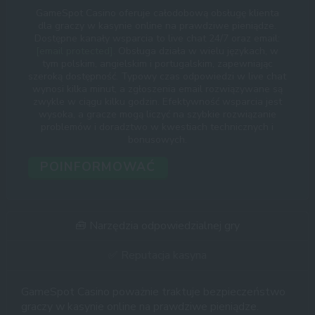
100% bonusu do 2 250 zł + 200 darmowych spinów + Bonus Crab
GameSpot Casino oferuje całodobową obsługę klienta
dla graczy w kasynie online na prawdziwe pieniądze.
Dostępne kanały wsparcia to live chat 24/7 oraz email:
Metody Płatności
[email protected]
. Obsługa działa w wielu językach, w
tym polskim, angielskim i portugalskim, zapewniając
szeroką dostępność. Typowy czas odpowiedzi w live chat
wynosi kilka minut, a zgłoszenia email rozwiązywane są
ZAGRAJ TERAZ
zwykle w ciągu kilku godzin. Efektywność wsparcia jest
wysoka, a gracze mogą liczyć na szybkie rozwiązanie
problemów i doradztwo w kwestiach technicznych i
bonusowych.
POINFORMOWAĆ
🧰 Narzędzia odpowiedzialnej gry
✅ Reputacja kasyna
GameSpot Casino poważnie traktuje bezpieczeństwo
graczy w kasynie online na prawdziwe pieniądze.