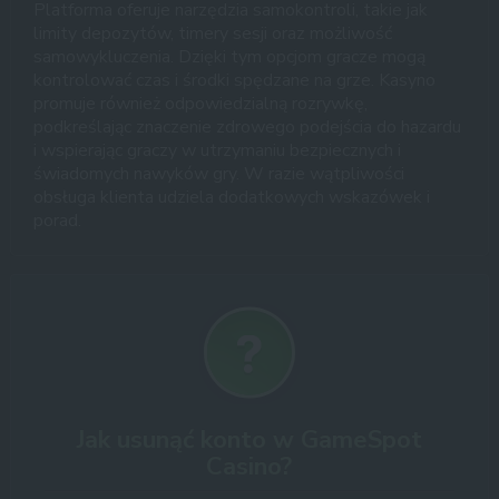
Platforma oferuje narzędzia samokontroli, takie jak
limity depozytów, timery sesji oraz możliwość
samowykluczenia. Dzięki tym opcjom gracze mogą
kontrolować czas i środki spędzane na grze. Kasyno
promuje również odpowiedzialną rozrywkę,
podkreślając znaczenie zdrowego podejścia do hazardu
i wspierając graczy w utrzymaniu bezpiecznych i
świadomych nawyków gry. W razie wątpliwości
obsługa klienta udziela dodatkowych wskazówek i
porad.
Jak usunąć konto w GameSpot
Casino?