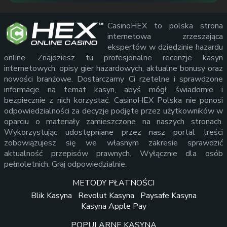
CasinoHEX to polska strona
internetowa zrzeszająca
ekspertów w dziedzinie hazardu
online. Znajdziesz tu profesjonalne recenzje kasyn
internetowych, opisy gier hazardowych, aktualne bonusy oraz
nowości branżowe. Dostarczamy Ci rzetelne i sprawdzone
informacje na temat kasyn, abyś mógł świadomie i
bezpiecznie z nich korzystać. CasinoHEX Polska nie ponosi
odpowiedzialności za decyzje podjęte przez użytkowników w
oparciu o materiały zamieszczone na naszych stronach.
Wykorzystując udostępniane przez nasz portal treści
zobowiązujesz się we własnym zakresie sprawdzić
aktualność przepisów prawnych. Wyłącznie dla osób
pełnoletnich. Graj odpowiedzialnie.
METODY PŁATNOŚCI
Blik Kasyna
Revolut Kasyna
Paysafe Kasyna
Kasyna Apple Pay
POPULARNE KASYNA