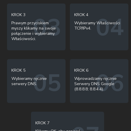
KROK 3
KROK 4
Prawym przyciskiem
Wybieramy Właściwości
myszy klikamy na swoje
TCP/IPv4.
połączenie i wybieramy
Właściwości.
KROK 5
KROK 6
Wybieramy ręcznie
Wprowadzamy ręcznie
serwery DNS.
Serwery DNS Google
(8.8.8.8; 8.8.4.4).
KROK 7