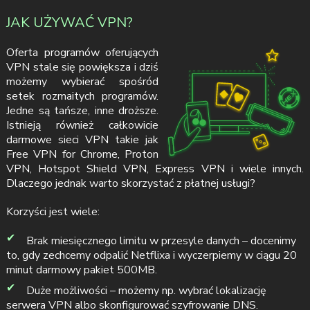
JAK UŻYWAĆ VPN?
Oferta programów oferujących
VPN stale się powiększa i dziś
możemy wybierać spośród
setek rozmaitych programów.
Jedne są tańsze, inne droższe.
Istnieją również całkowicie
darmowe sieci VPN takie jak
Free VPN for Chrome, Proton
VPN, Hotspot Shield VPN, Express VPN i wiele innych.
Dlaczego jednak warto skorzystać z płatnej usługi?
Korzyści jest wiele:
Brak miesięcznego limitu w przesyle danych – docenimy
to, gdy zechcemy odpalić Netflixa i wyczerpiemy w ciągu 20
minut darmowy pakiet 500MB.
Duże możliwości – możemy np. wybrać lokalizację
serwera VPN albo skonfigurować szyfrowanie DNS.