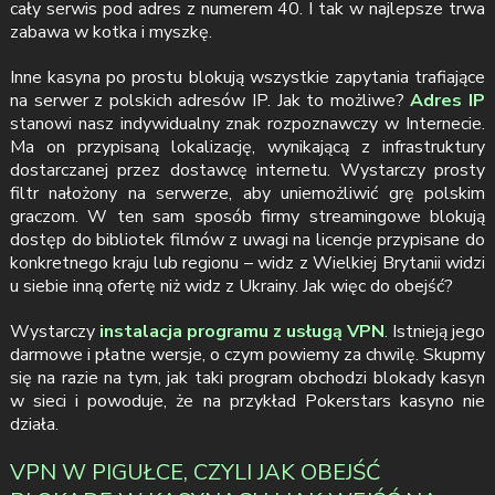
cały serwis pod adres z numerem 40. I tak w najlepsze trwa
zabawa w kotka i myszkę.
Inne kasyna po prostu blokują wszystkie zapytania trafiające
na serwer z polskich adresów IP. Jak to możliwe?
Adres IP
stanowi nasz indywidualny znak rozpoznawczy w Internecie.
Ma on przypisaną lokalizację, wynikającą z infrastruktury
dostarczanej przez dostawcę internetu. Wystarczy prosty
filtr nałożony na serwerze, aby uniemożliwić grę polskim
graczom. W ten sam sposób firmy streamingowe blokują
dostęp do bibliotek filmów z uwagi na licencje przypisane do
konkretnego kraju lub regionu – widz z Wielkiej Brytanii widzi
u siebie inną ofertę niż widz z Ukrainy. Jak więc do obejść?
Wystarczy
instalacja programu z usługą VPN
. Istnieją jego
darmowe i płatne wersje, o czym powiemy za chwilę. Skupmy
się na razie na tym, jak taki program obchodzi blokady kasyn
w sieci i powoduje, że na przykład Pokerstars kasyno nie
działa.
VPN W PIGUŁCE, CZYLI JAK OBEJŚĆ