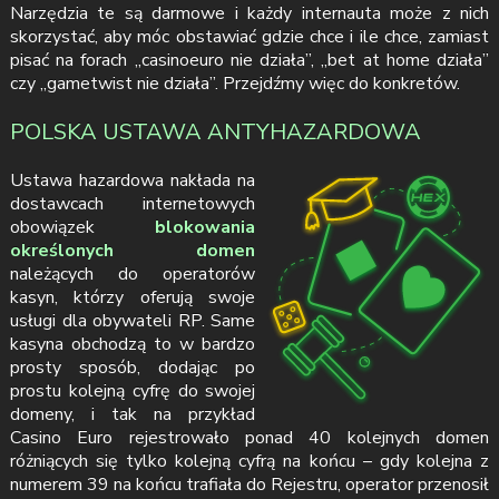
Narzędzia te są darmowe i każdy internauta może z nich
skorzystać, aby móc obstawiać gdzie chce i ile chce, zamiast
pisać na forach „casinoeuro nie działa”, „bet at home działa”
czy „gametwist nie działa”. Przejdźmy więc do konkretów.
POLSKA USTAWA ANTYHAZARDOWA
Ustawa hazardowa nakłada na
dostawcach internetowych
obowiązek
blokowania
określonych domen
należących do operatorów
kasyn, którzy oferują swoje
usługi dla obywateli RP. Same
kasyna obchodzą to w bardzo
prosty sposób, dodając po
prostu kolejną cyfrę do swojej
domeny, i tak na przykład
Casino Euro rejestrowało ponad 40 kolejnych domen
różniących się tylko kolejną cyfrą na końcu – gdy kolejna z
numerem 39 na końcu trafiała do Rejestru, operator przenosił