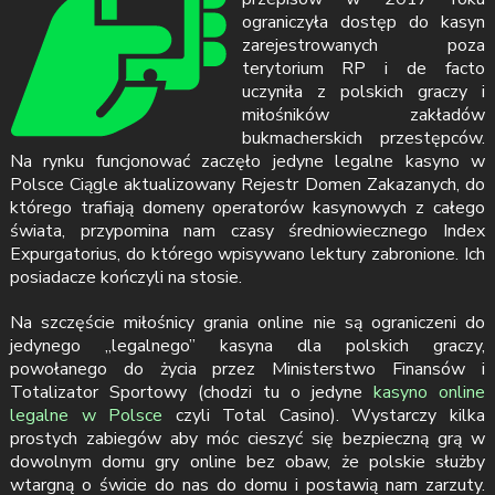
ograniczyła dostęp do kasyn
zarejestrowanych poza
terytorium RP i de facto
uczyniła z polskich graczy i
miłośników zakładów
bukmacherskich przestępców.
Na rynku funcjonować zaczęło jedyne legalne kasyno w
Polsce Ciągle aktualizowany Rejestr Domen Zakazanych, do
którego trafiają domeny operatorów kasynowych z całego
świata, przypomina nam czasy średniowiecznego Index
Expurgatorius, do którego wpisywano lektury zabronione. Ich
posiadacze kończyli na stosie.
Na szczęście miłośnicy grania online nie są ograniczeni do
jedynego „legalnego” kasyna dla polskich graczy,
powołanego do życia przez Ministerstwo Finansów i
Totalizator Sportowy (chodzi tu o jedyne
kasyno online
legalne w Polsce
czyli Total Casino). Wystarczy kilka
prostych zabiegów aby móc cieszyć się bezpieczną grą w
dowolnym domu gry online bez obaw, że polskie służby
wtargną o świcie do nas do domu i postawią nam zarzuty.