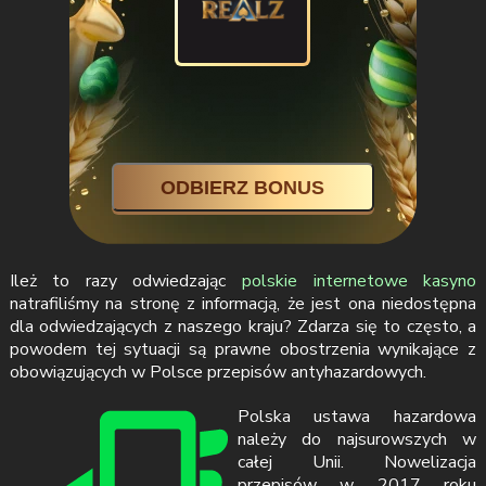
ODBIERZ BONUS
Ileż to razy odwiedzając
polskie internetowe kasyno
natrafiliśmy na stronę z informacją, że jest ona niedostępna
dla odwiedzających z naszego kraju? Zdarza się to często, a
powodem tej sytuacji są prawne obostrzenia wynikające z
obowiązujących w Polsce przepisów antyhazardowych.
Polska ustawa hazardowa
należy do najsurowszych w
całej Unii. Nowelizacja
przepisów w 2017 roku