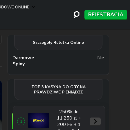
RDOWE ONLINE
REJESTRACJA
Szczegóły Ruletka Online
Darmowe
Nie
Spiny
TOP 3 KASYNA DO GRY NA
PRAWDZIWE PIENIĄDZE
250% do
11,250 zl +
1
200 FS + 1