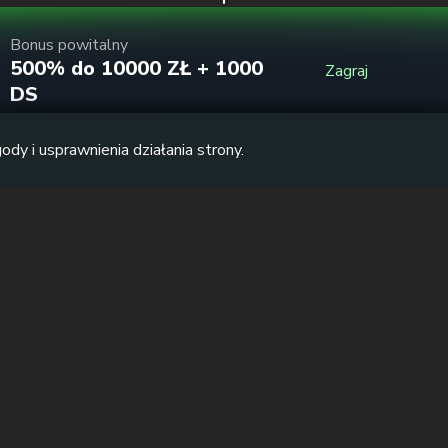
Bonus powitalny
500% do 10000 ZŁ + 1000
Zagraj
DS
y i usprawnienia działania strony.
ska strona
METODY
POPULARNE
PO
ąca ekspertów
PŁATNOŚCI
KASYNA
ST
rdu online.
Blik Kasyna
RoySpins Casino
Dar
etowych, opisy
dep
ci branżowe.
Revolut Kasyna
Wonaco Casino
a temat kasyn,
Kas
Paysafe Kasyna
Savaspin Casino
ać. CasinoHEX
zło
Kasyna Apple Pay
Vegasino Casino
podjęte przez
Jak
Vinyl Casino
e na naszych
Cas
portal treści
Kas
ć aktualność
(We
etnich. Graj