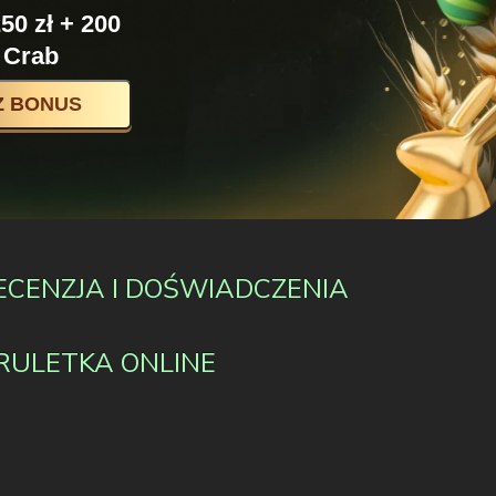
50 zł + 200
 Crab
Z BONUS
ECENZJA I DOŚWIADCZENIA
 RULETKA ONLINE