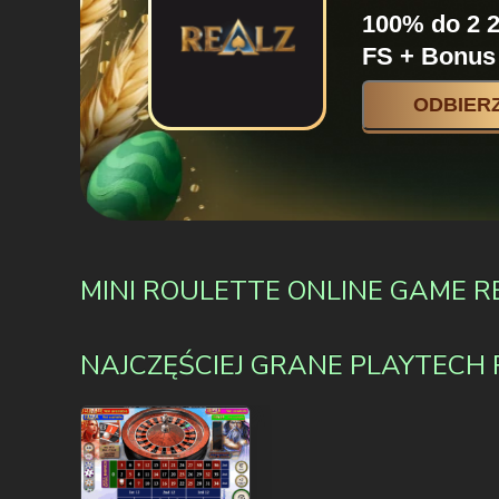
100% do 2 2
FS + Bonus
ODBIER
MINI ROULETTE ONLINE GAME R
NAJCZĘŚCIEJ GRANE PLAYTECH