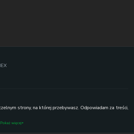
HEX
zelnym strony, na której przebywasz. Odpowiadam za treści,
Pokaż więcej