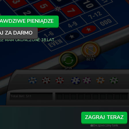
RAWDZIWE PIENIĄDZE
J ZA DARMO
ŻE MAM UKOŃCZONE 18 LAT.
ZAGRAJ TERAZ
Bezpieczny link