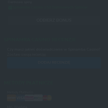
Darmowe spiny
Spinamba Casino 150 Darmowych Spinów
ODBIERZ BONUS
SPINAMBA CASINO RECENZJE
Czy masz jakieś doświadczenie w Spinamba Casino?
Zostaw swoją recenzję
DODAJ RECENZJĘ
METODY PŁATNICZE
Metody Płatności
Min. Wypłata