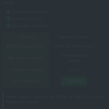
oferuje:
Bonusową gotówkę
Darmowe obroty
Bonus Bez Depozytu
✨ Kasyno
Spinamba Casino
🎁 Bonusowa gotówka
100% do 3500 złotych
50 darmowych
🎰 Darmowe obroty
spinów
✅ Minimalna wpłata
40 zł
ZAGRAJ
🚀 Idź do kasyna
Pełen Pakiet Powitalny to 100% do 3500 PLN + 50
darmowych spinów