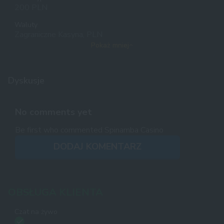
200 PLN
Waluty
Zagraniczne Kasyna, PLN
Pokaż mniej
Dyskusje
No comments yet
Be first who commented Spinamba Casino
DODAJ KOMENTARZ
OBSŁUGA KLIENTA
Czat na żywo