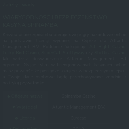
Zalety i wady
WIARYGODNOŚĆ I BEZPIECZEŃSTWO
KASYNA SPINAMBA
Kasyno online Spinamba oferuje swoje gry hazardowe online
na podstawie licencji wydanej na Cyprze dla Atlantic
Management B.V. Podobnie funkcjonuje
All Right Casino
,
Lucky Bird Casino
,
SuperCat
,
Slottyway
czy
Slottica Casino
.
Jak widzisz doświadczenie Atlantic Management jest
ogromne. Grając tylko w licencjonowanych kasynach online
masz pewność, że pieniądze lokujesz w bezpiecznym miejscu,
a Twoje dane osobowe będą przechowywane zgodnie z
polityką prywatności.
♠️ Oficjalna nazwa
Spinamba Casino
♥️ Właściciel
Atlantic Management B.V.
♣️ Licencja
Curacao
♦️ Rok założenia
2019