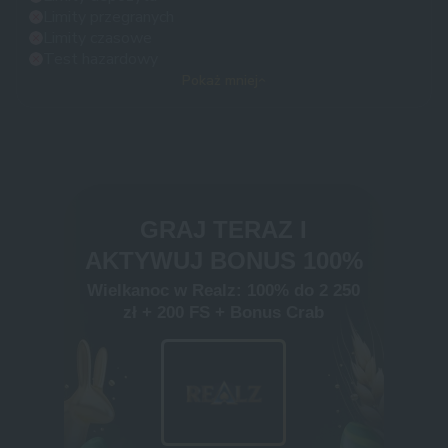
Limity przegranych
Limity czasowe
Test hazardowy
Pokaż mniej
GRAJ TERAZ I
AKTYWUJ BONUS 100%
Wielkanoc w Realz: 100% do 2 250
zł + 200 FS + Bonus Crab