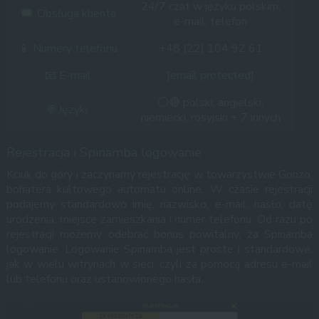
24/7 czat w języku polskim,
🗯️ Obsługa klienta
e-mail, telefon
📱 Numery telefonu
+48 (22) 104 92 61
📧 E-mail
[email protected]
⚪🔴 polski, angielski,
🌐 Języki
niemiecki, rosyjski + 7 innych
Rejestracja i Spinamba logowanie
Kciuk do góry i zaczynamy rejestrację w towarzystwie Gonzo,
bohatera kultowego automatu online. W czasie rejestracji
podajemy standardowo imię, nazwisko, e-mail, hasło, datę
urodzenia, miejsce zamieszkania i numer telefonu. Od razu po
rejestracji możemy odebrać bonus powitalny, za Spinamba
logowanie. Logowanie Spinamba jest proste i standardowe,
jak w wielu witrynach w sieci, czyli za pomocą adresu e-mail
lub telefonu oraz ustanowionego hasła.