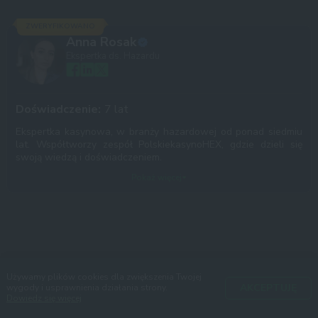
ZWERYFIKOWANO
Anna Rosak
Ekspertka ds. Hazardu
Doświadczenie:
7 lat
Ekspertka kasynowa, w branży hazardowej od ponad siedmiu
lat. Współtworzy zespół PolskiekasynoHEX, gdzie dzieli się
swoją wiedzą i doświadczeniem.
Pokaż więcej
Używamy plików cookies dla zwiększenia Twojej
AKCEPTUJĘ
wygody i usprawnienia działania strony.
Dowiedz się więcej