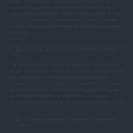
online. Przekłada się to na profesjonalną obsługę,
szybkie i bezpieczne formy płatności i setki tysięcy
zadowolonych klientów. Atlantic Management BV to
firma licencjonowana i regulowana zgodnie z prawem
Curacao, najbardziej renomowanej w branży kasynowej
instytucji.
2️⃣ Czy mogę grać w kasyno Spinamba za darmo?
Tak, bez problemu zagrasz w większość automatów
do gier online i gier stołowych za darmo. Dostępny jest
tryb demo, dzięki któremu lepiej poznasz ruletkę i
blackjacka oraz setki najlepszych automatów. Jedynie
gry na żywo, czyli z prawdziwą obsługą krupierską nie
są dostępne za darmo w trybie demo. Za darmo
możemy również zagrać dzięki bonusowi bez depozytu.
3️⃣ Które gry są najlepsze do grania w Spinamba
casino?