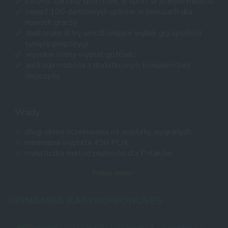
kasyno, zakłady sportowe, e-sport w jednym miejscu
nawet 100 darmowych spinów w bonusach dla
nowych graczy
doskonałe filtry umożliwiające wybór gry spośród
tysięcy propozycji
wysokie limity wypłat gotówki
aplikacja mobilna z dodatkowym bonusem bez
depozytu
Wady
długi okres oczekiwania na wypłatę wygranych
minimalna wypłata 450 PLN
mała liczba metod płatności dla Polaków
Pokaż mniej
SPINAMBA KASYNO BONUSES