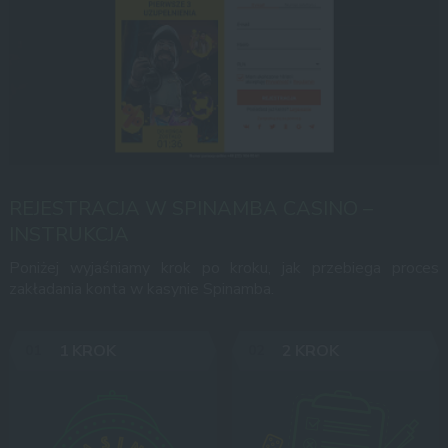
REJESTRACJA W SPINAMBA CASINO –
INSTRUKCJA
Poniżej wyjaśniamy krok po kroku, jak przebiega proces
zakładania konta w kasynie Spinamba.
1 KROK
2 KROK