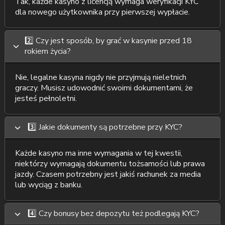
Tak, każde kasyno z licencją wymaga weryfikacji KYC
dla nowego użytkownika przy pierwszej wypłacie.
2️⃣ Czy jest sposób, by grać w kasynie przed 18
rokiem życia?
Nie, legalne kasyna nigdy nie przyjmują nieletnich
graczy. Musisz udowodnić swoimi dokumentami, że
jesteś pełnoletni.
3️⃣ Jakie dokumenty są potrzebne przy KYC?
Każde kasyno ma inne wymagania w tej kwestii,
niektórzy wymagają dokumentu tożsamości lub prawa
jazdy. Czasem potrzebny jest jakiś rachunek za media
lub wyciąg z banku.
4️⃣ Czy bonusy bez depozytu też podlegają KYC?