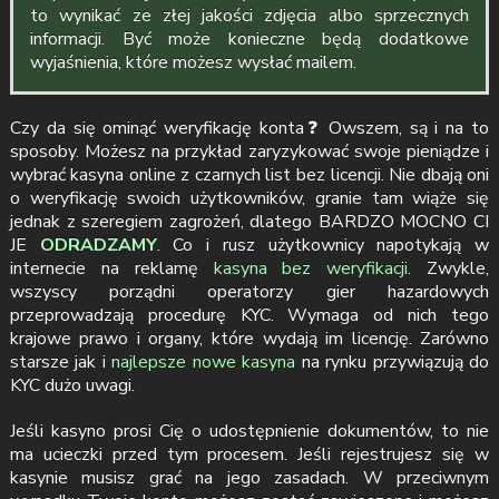
to wynikać ze złej jakości zdjęcia albo sprzecznych
informacji. Być może konieczne będą dodatkowe
wyjaśnienia, które możesz wysłać mailem.
Czy da się ominąć weryfikację konta❓ Owszem, są i na to
sposoby. Możesz na przykład zaryzykować swoje pieniądze i
wybrać kasyna online z czarnych list bez licencji. Nie dbają oni
o weryfikację swoich użytkowników, granie tam wiąże się
jednak z szeregiem zagrożeń, dlatego BARDZO MOCNO CI
JE
ODRADZAMY
. Co i rusz użytkownicy napotykają w
internecie na reklamę
kasyna bez weryfikacji
. Zwykle,
wszyscy porządni operatorzy gier hazardowych
przeprowadzają procedurę KYC. Wymaga od nich tego
krajowe prawo i organy, które wydają im licencję. Zarówno
starsze jak i
najlepsze nowe kasyna
na rynku przywiązują do
KYC dużo uwagi.
Jeśli kasyno prosi Cię o udostępnienie dokumentów, to nie
ma ucieczki przed tym procesem. Jeśli rejestrujesz się w
kasynie musisz grać na jego zasadach. W przeciwnym