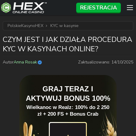
REJESTRACJA
PolskieKasynoHEX
KYC w kasynie
CZYM JEST I JAK DZIAŁA PROCEDURA
KYC W KASYNACH ONLINE?
Autor
Anna Rosak
Zaktualizowano:
14/10/2025
GRAJ TERAZ I
AKTYWUJ BONUS 100%
Wielkanoc w Realz: 100% do 2 250
zł + 200 FS + Bonus Crab