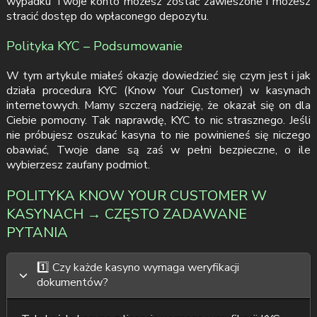
wypadku Twoje konto możesz zostać zawieszone i możesz
stracić dostęp do wpłaconego depozytu.
Polityka KYC – Podsumowanie
W tym artykule miałeś okazję dowiedzieć się czym jest i jak
działa procedura KYC (Know Your Customer) w kasynach
internetowych. Mamy szczerą nadzieję, że okazał się on dla
Ciebie pomocny. Tak naprawdę, KYC to nic strasznego. Jeśli
nie próbujesz oszukać kasyna to nie powinieneś się niczego
obawiać, Twoje dane są zaś w pełni bezpieczne, o ile
wybierzesz zaufany podmiot.
POLITYKA KNOW YOUR CUSTOMER W
KASYNACH → CZĘSTO ZADAWANE
PYTANIA
1️⃣ Czy każde kasyno wymaga weryfikacji
dokumentów?