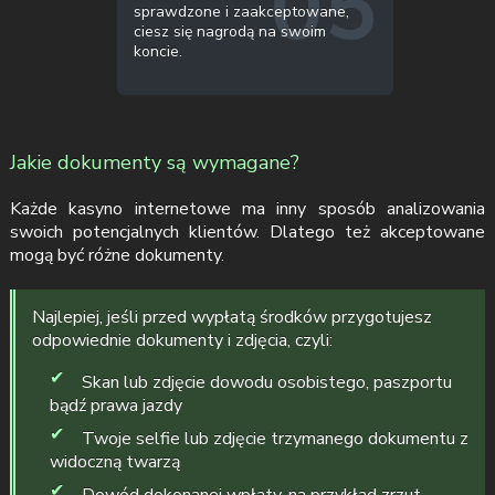
sprawdzone i zaakceptowane,
ciesz się nagrodą na swoim
koncie.
Jakie dokumenty są wymagane?
Każde kasyno internetowe ma inny sposób analizowania
swoich potencjalnych klientów. Dlatego też akceptowane
mogą być różne dokumenty.
Najlepiej, jeśli przed wypłatą środków przygotujesz
odpowiednie dokumenty i zdjęcia, czyli:
Skan lub zdjęcie dowodu osobistego, paszportu
bądź prawa jazdy
Twoje selfie lub zdjęcie trzymanego dokumentu z
widoczną twarzą