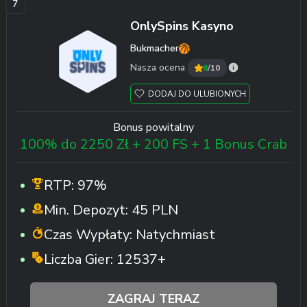
OnlySpins Kasyno
Bukmacher
Nasza ocena
8
/10
DODAJ DO ULUBIONYCH
Bonus powitalny
100% do 2250 Zł + 200 FS + 1 Bonus Crab
RTP:
97%
Min. Depozyt:
45 PLN
Czas Wypłaty:
Natychmiast
Liczba Gier:
12537+
ZAGRAJ TERAZ