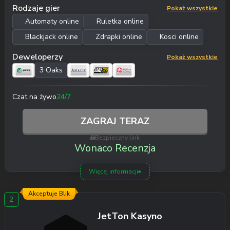
Rodzaje gier
Pokaż wszystkie
Automaty online
Ruletka online
Blackjack online
Zdrapki online
Kosci online
Deweloperzy
Pokaż wszystkie
3 Oaks
Czat na żywo
24/7
ZAGRAJ TERAZ
Bezpieczny link
Wonaco Recenzja
Więcej informacji
Akceptuje Blik
JetTon Kasyno