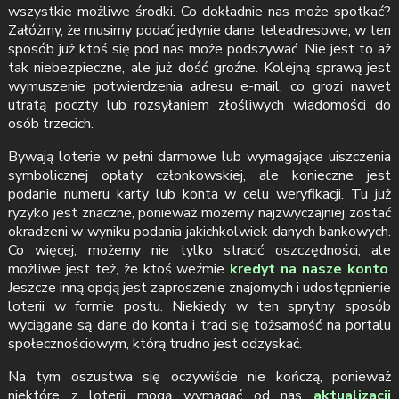
wszystkie możliwe środki. Co dokładnie nas może spotkać?
Załóżmy, że musimy podać jedynie dane teleadresowe, w ten
sposób już ktoś się pod nas może podszywać. Nie jest to aż
tak niebezpieczne, ale już dość groźne. Kolejną sprawą jest
wymuszenie potwierdzenia adresu e-mail, co grozi nawet
utratą poczty lub rozsyłaniem złośliwych wiadomości do
osób trzecich.
Bywają loterie w pełni darmowe lub wymagające uiszczenia
symbolicznej opłaty członkowskiej, ale konieczne jest
podanie numeru karty lub konta w celu weryfikacji. Tu już
ryzyko jest znaczne, ponieważ możemy najzwyczajniej zostać
okradzeni w wyniku podania jakichkolwiek danych bankowych.
Co więcej, możemy nie tylko stracić oszczędności, ale
możliwe jest też, że ktoś weźmie
kredyt na nasze konto
.
Jeszcze inną opcją jest zaproszenie znajomych i udostępnienie
loterii w formie postu. Niekiedy w ten sprytny sposób
wyciągane są dane do konta i traci się tożsamość na portalu
społecznościowym, którą trudno jest odzyskać.
Na tym oszustwa się oczywiście nie kończą, ponieważ
niektóre z loterii mogą wymagać od nas
aktualizacji