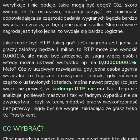
weryfikuje i nie podaje. Jakie mogą być opcje? Cóż, skoro
wiemy, że to oszustwo, możemy przyjąć, że zmienność
odpowiadająca za częstość padania wygranych będzie bardzo
wysoka, co znaczy, że będą one padać rzadko. Skoro również
nagroda jest tylko jedna, to wydaje się bardzo logiczne.
Jakie może być RTP takiej gry? Jeśli nagroda jest jedna, a
graczy załóżmy, będzie 1 milion, to RTP może ono wynosić
0,0001%, ale może być założone, że zagra więcej osób i
wtedy można ustawić wszystko np. na
0,000000001%
.
Mało? Cóż w uczciwym rozwiązaniu, gdy jedna osoba zgarnia
wszystko to logiczne rozwiązanie. Jednak, gdy mówimy
często o ustawionych loteriach, można nawet przyjąć (co jest
więcej niż pewne), że
żadnego RTP nie ma
. Nikt tego nie
analizuje, ponieważ maszyna i tak w żadnym wypadku nie da
zwycięstwa – czyli w teorii, mógłbyś grać w nieskończoność
bez przerwy i nigdy byś nie wygrał, zakładając, że grasz tylko
ty. Prosty kant.
CO WYBRAĆ?
Choć nagrody są bardzo kuszące, ponieważ mało kto da nam