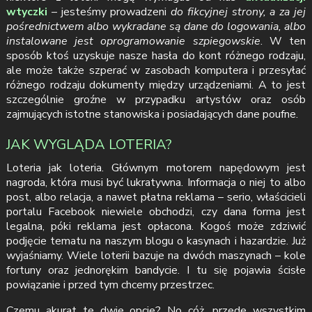
wtyczki
– jesteśmy prowadzeni
do fikcyjnej strony, a za jej
pośrednictwem albo wykradane są dane do logowania, albo
instalowane jest oprogramowanie szpiegowskie
. W ten
sposób ktoś uzyskuje nasze hasła do kont różnego rodzaju,
ale może także szperać w zasobach komputera i przesyłać
różnego rodzaju dokumenty między urządzeniami. A to jest
szczególnie groźne w przypadku artystów oraz osób
zajmujących istotne stanowiska i posiadających dane poufne.
JAK WYGLĄDA LOTERIA?
Loteria jak loteria. Głównym motorem napędowym jest
nagroda, która musi być lukratywna. Informacja o niej to albo
post, albo relacja, a nawet płatna reklama – serio, właścicieli
portalu Facebook niewiele obchodzi, czy dana forma jest
legalna, póki reklama jest opłacona. Kogoś może zdziwić
podjęcie tematu na naszym blogu o kasynach i hazardzie. Już
wyjaśniamy. Wiele loterii bazuje na dwóch maszynach – kole
fortuny oraz jednorękim bandycie. I tu się pojawia ścisłe
powiązanie i przed tym chcemy przestrzec.
Czemu akurat te dwie opcje? No cóż, przede wszystkim