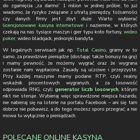
do zgarnięcia „za darmo” 1 milion w jednej próbie, to już
wiadomo, że ryzyko związane z utratą pieniędzy, tożsamości
czy danych firmy jest zbyt duże. Warto wybierać
licencjonowane kasyna internetowe
i naziemne, w których
czekają na nas tysiące maszyn i gier typu koło fortuny,
wideo
poker
, wideo blackjack, jednoręki bandyta.
W legalnych serwisach jak np.
Total Casino
, gramy w to
samo, za prawdziwe pieniądze (dostając także bonusy na grę)
i mamy pewność, że możemy wygrać oraz że wygrana
zostanie nam wypłacona. Zasady są uczciwe i przejrzyste.
Przy każdej maszynie mamy podane RTP, czyli realny
wskaźnik procentowych wygranych, a za losowość
odpowiada RNG, czyli
generator liczb losowych
, którym
nikt nie steruje. Wybieraj więc sprawdzone miejsca hazardu,
nie nabieraj się na loterie na portalu Facebook – ani się tam
dobrze nie pobawisz, a do tego możesz sporo przegrać, a nie
mowa tu wyłącznie o pieniądzach.
POLECANE ONLINE KASYNA