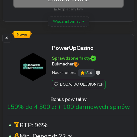
Bezpieczny link
Więcej informacji
Nowe
PowerUpCasino
Sprawdzone fakty
Bukmacher
Nasza ocena
8
/10
DODAJ DO ULUBIONYCH
Bonus powitalny
150% do 4 500 zł + 100 darmowych spinów
RTP:
96%
Min. Depozyt:
22 zł