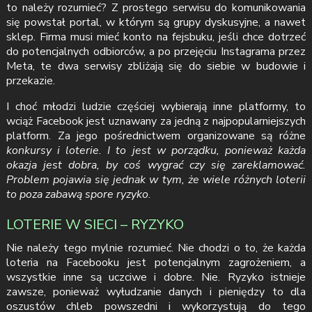
to należy rozumieć? Z prostego serwisu do komunikowania
się powstał portal, w którym są grupy dyskusyjne, a nawet
sklep. Firma musi mieć konto na fejsbuku, jeśli chce dotrzeć
do potencjalnych odbiorców, a po przejęciu Instagrama przez
Meta, te dwa serwisy zbliżają się do siebie w budowie i
przekazie.
I choć młodzi ludzie częściej wybierają inne platformy, to
wciąż Facebook jest uznawany za jedną z najpopularniejszych
platform. Za jego pośrednictwem organizowane są różne
konkursy i loterie. I to jest w porządku, ponieważ każda
okazja jest dobra, by coś wygrać czy się zareklamować.
Problem pojawia się jednak w tym, że
wiele różnych loterii
to poza zabawą spore ryzyko
.
LOTERIE W SIECI – RYZYKO
Nie należy tego mylnie rozumieć. Nie chodzi o to, że każda
loteria na Facebooku jest potencjalnym zagrożeniem, a
wszystkie inne są uczciwe i dobre. Nie. Ryzyko istnieje
zawsze, ponieważ wyłudzanie danych i pieniędzy to dla
oszustów chleb powszedni i wykorzystują do tego