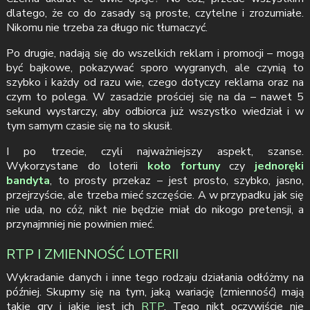
dlatego, że co do zasady są proste, czytelne i zrozumiałe.
Nikomu nie trzeba za długo nic tłumaczyć.
Po drugie, nadają się do wszelkich reklam i promocji – mogą
być bajkowe, pokazywać sporo wygranych, ale czynią to
szybko i każdy od razu wie, czego dotyczy reklama oraz na
czym to polega. W zasadzie prościej się na da – nawet 5
sekund wystarczy, aby odbiorca już wszystko wiedział i w
tym samym czasie się na to skusił.
I po trzecie, czyli najważniejszy aspekt, szanse.
Wykorzystane do loterii
koło fortuny
czy
jednoręki
bandyta
, to prosty przekaz – jest prosto, szybko, jasno,
przejrzyście, ale trzeba mieć szczęście. A w przypadku jak się
nie uda, no cóż, nikt nie będzie miał do nikogo pretensji, a
przynajmniej nie powinien mieć.
RTP I ZMIENNOŚĆ LOTERII
Wykradanie danych i inne tego rodzaju działania odłóżmy na
później. Skupmy się na tym, jaką wariację (zmienność) mają
takie gry i jakie jest ich
RTP
. Tego nikt oczywiście nie