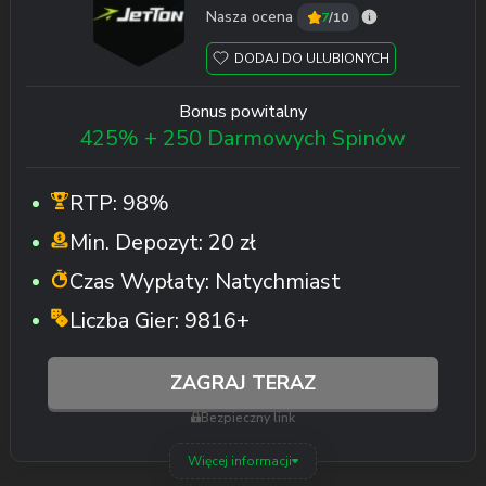
Nasza ocena
7
/10
DODAJ DO ULUBIONYCH
Bonus powitalny
425% + 250 Darmowych Spinów
RTP:
98%
Min. Depozyt:
20 zł
Czas Wypłaty:
Natychmiast
Liczba Gier:
9816+
ZAGRAJ TERAZ
Bezpieczny link
Więcej informacji