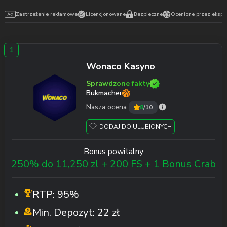
Zastrzeżenie reklamowe
Licencjonowane
Bezpieczne
Ocenione przez ekspe
Wonaco Kasyno
Sprawdzone fakty
Bukmacher
Nasza ocena
8
/10
DODAJ DO ULUBIONYCH
Bonus powitalny
250% do 11,250 zl + 200 FS + 1 Bonus Crab
RTP:
95%
Min. Depozyt:
22 zł