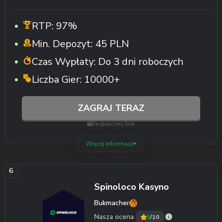
RTP:
97%
Min. Depozyt:
45 PLN
Czas Wypłaty:
Do 3 dni roboczych
Liczba Gier:
10000+
ZAGRAJ TERAZ
Bezpieczny link
Więcej informacji
Spinoloco Kasyno
Bukmacher
Nasza ocena
8
/10