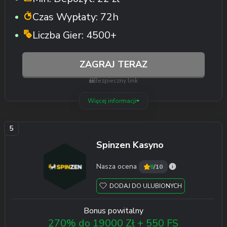
Czas Wypłaty:
72h
Liczba Gier:
4500+
ZAGRAJ TERAZ
Bezpieczny link
Więcej informacji
Spinzen Kasyno
Nasza ocena
8
/10
DODAJ DO ULUBIONYCH
Bonus powitalny
270% do 19000 Zł + 550 FS