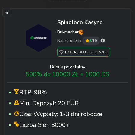
Spinoloco Kasyno
Bukmacher
Nasza ocena
8
/10
DODAJ DO ULUBIONYCH
Bonus powitalny
500% do 10000 ZŁ + 1000 DS
RTP:
98%
Min. Depozyt:
20 EUR
Czas Wypłaty:
1-3 dni robocze
Liczba Gier:
3000+