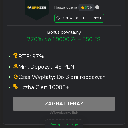
Nasza ocena
8
/10
DODAJ DO ULUBIONYCH
Bonus powitalny
270% do 19000 Zł + 550 FS
RTP:
97%
Min. Depozyt:
45 PLN
Czas Wypłaty:
Do 3 dni roboczych
Liczba Gier:
10000+
ZAGRAJ TERAZ
Bezpieczny link
Więcej informacji