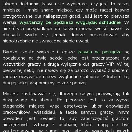
jakiego dokładnie kasyna się wybierasz, czy jest to raczej
mniejsze i mniej znane miejsce, czy może raczej kasyno
przygotowane dla najlepszych gości. Jeśli jest to pierwsza
wersja,
wystarczy, że będziesz wyglądał schludnie
. W
niektórych przypadkach do kasyna można wejść nawet w
dżinsach, warto się jednak dobrze prezentować, aby
niepotrzebnie nie zwracać na siebie uwagi.
Bardzo często większe i lepsze
kasyna na pieniądze
są
podzielone na dwie sekcje: jedna jest przeznaczona dla
wszystkich graczy, a druga wyłącznie dla graczy VIP. W tej
pierwszej sekcji nie należy się za bardzo wysilać z ubiorem,
chociaż oczywiście należy wyglądać schludnie. Z kolei o tej
drugiej sekcji wspomnimy jeszcze poniżej.
Możesz zastanawiać się, dlaczego kasyna przywiązują tak
dużą wagę do ubioru. Po pierwsze jest to zazwyczaj
eleganckie miejsce, więc estetyczny ubiór obowiązuje
pracowników, właścicieli, a także samych graczy. Innym
powodem jest również to, aby zaoszczędzić graczom
niezręcznych sytuacji z osobami, które mogą nie być
zainteresowane w samej grze, ale w wygranych innych