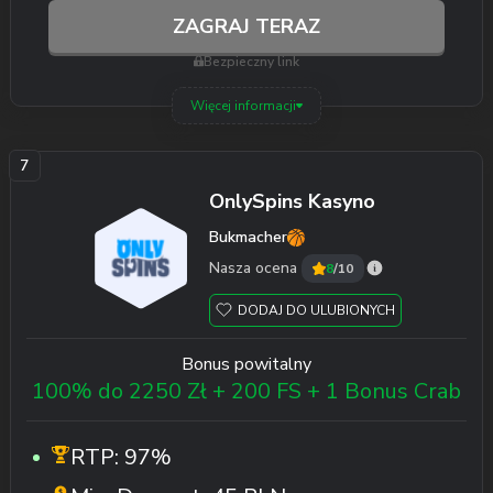
ZAGRAJ TERAZ
Bezpieczny link
Więcej informacji
OnlySpins Kasyno
Bukmacher
Nasza ocena
8
/10
DODAJ DO ULUBIONYCH
Bonus powitalny
100% do 2250 Zł + 200 FS + 1 Bonus Crab
RTP:
97%