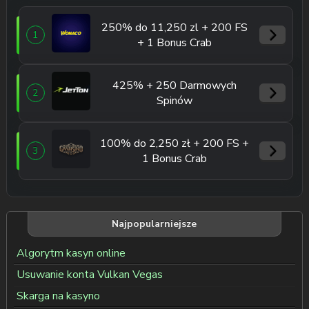
250% do 11,250 zl + 200 FS
1
+ 1 Bonus Crab
425% + 250 Darmowych
2
Spinów
100% do 2,250 zł + 200 FS +
3
1 Bonus Crab
Najpopularniejsze
Algorytm kasyn online
Usuwanie konta Vulkan Vegas
Skarga na kasyno