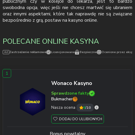
publicznym czy w kolejce do lekarza, jest to bardzo
swobodna opcja, więc jeśli nie chcesz martwić się ubraniem
oraz innymi aspektami, które tak naprawdę nie są związane
bezpośrednio z grą, postaw na kasyno online.
POLECANE ONLINE KASYNA
Zastrzeżenie reklamowe
Licencjonowane
Bezpieczne
Ocenione przez ekspe
Wonaco Kasyno
Sprawdzone fakty
Bukmacher
Nasza ocena
8
/10
DODAJ DO ULUBIONYCH
Bonus powitalny