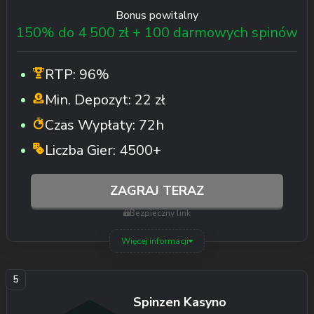
Bonus powitalny
150% do 4 500 zł + 100 darmowych spinów
RTP:
96%
Min. Depozyt:
22 zł
Czas Wypłaty:
72h
Liczba Gier:
4500+
ZAGRAJ TERAZ
Bezpieczny link
Więcej informacji
Spinzen Kasyno