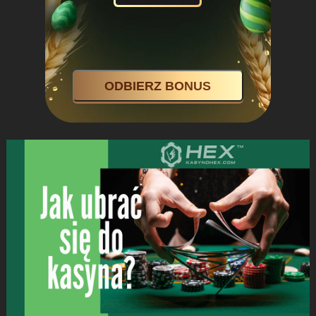
ODBIERZ BONUS