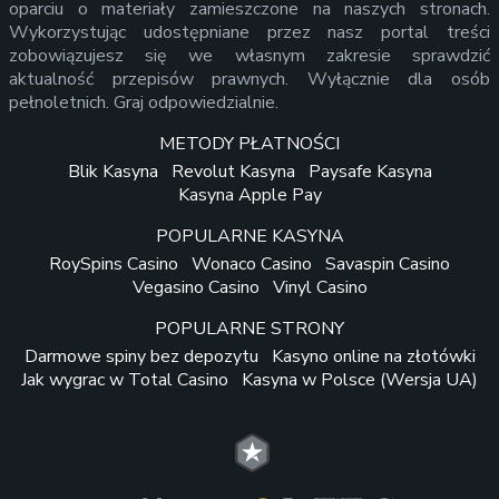
oparciu o materiały zamieszczone na naszych stronach.
Wykorzystując udostępniane przez nasz portal treści
zobowiązujesz się we własnym zakresie sprawdzić
aktualność przepisów prawnych. Wyłącznie dla osób
pełnoletnich. Graj odpowiedzialnie.
METODY PŁATNOŚCI
Blik Kasyna
Revolut Kasyna
Paysafe Kasyna
Kasyna Apple Pay
POPULARNE KASYNA
RoySpins Casino
Wonaco Casino
Savaspin Casino
Vegasino Casino
Vinyl Casino
POPULARNE STRONY
Darmowe spiny bez depozytu
Kasyno online na złotówki
Jak wygrac w Total Casino
Kasyna w Polsce (Wersja UA)