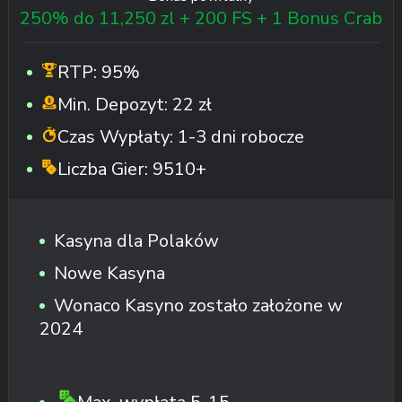
250% do 11,250 zl + 200 FS + 1 Bonus Crab
RTP:
95%
Min. Depozyt:
22 zł
Czas Wypłaty:
1-3 dni robocze
Liczba Gier:
9510+
Kasyna dla Polaków
Nowe Kasyna
Wonaco Kasyno zostało założone w
2024