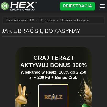
REJESTRACJA
PolskieKasynoHEX
Blogposty
Ubranie w kasynie
JAK UBRAĆ SIĘ DO KASYNA?
GRAJ TERAZ I
AKTYWUJ BONUS 100%
Wielkanoc w Realz: 100% do 2 250
zł + 200 FS + Bonus Crab