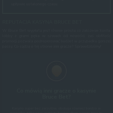
upływie ustalonego czasu.
REPUTACJA KASYNA BRUCE BET
W Bruce Bet wypłata jest równie prosta co założenie konta,
lobby z grami pęka w szwach od nowości, zaś obfitość
promocji pozwala podreperować budżet w przypadku gorszej
passy. Co sądzą o tej stronie inni gracze? Sprawdziliśmy!
Co mówią inni gracze o kasynie
Bruce Bet?
Kasyno super bez zarzutów, obsługa również bardzo w
porządku, tylko czas wypłaty bardzo długi, często trwa to