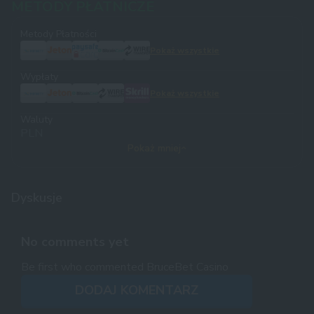
METODY PŁATNICZE
Metody Płatności
Pokaż wszystkie
Wypłaty
Pokaż wszystkie
Waluty
PLN
Pokaż mniej
Dyskusje
No comments yet
Be first who commented BruceBet Casino
DODAJ KOMENTARZ