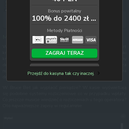
Bonus powitalny
100% do 2400 zł + 100 FS
PRZEJDŹ NA STRONĘ
Metody Płatności
METODY PŁATNOŚCI
W Bruce Bet zdeponujecie środki przy użyciu kart
kredytowych/debetowych, e-portfeli, Paysafecard, bramki
ZAGRAJ TERAZ
krypto Bybit i zaledwie dwóch coinów krypto. Minimalny
depozyt na poziomie 25 PLN zachęci osoby, które grają za
niższe stawki. Za wpłaty i wypłaty serwis nie pobiera
Przejdź do kasyna tak czy inaczej.
dodatkowych opłat.
W Bruce Bet jak wypłacić pieniądze? W kasie wyświetlają
się podobne systemy rozliczeniowe co w przypadku wpłaty.
Co jeszcze musicie wiedzieć o rozliczeniach u tego operatora?
Oto najważniejsze zapisy w regulaminie.
Min. Depozyt:
20 PLN