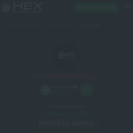
REJESTRACJA
PolskieKasynoHEX
Ranking kasyn
BruceBet
Bruce Bet Opinie Kasyna
Nasza ocena
10
/10
ŚWIETNE
Bonus powitalny
150% up to €500
PRZEJDŹ DO KASYNA