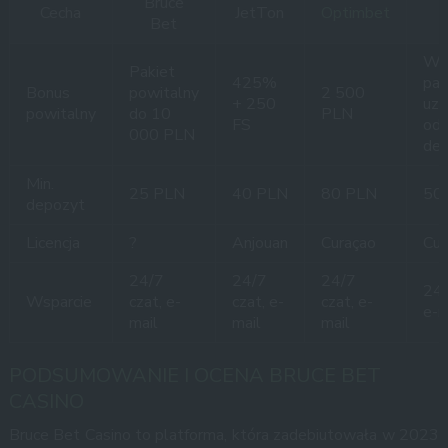
Bruce
Cecha
JetTon
Optimbet
S
Bet
Wy
Pakiet
425%
pak
Bonus
powitalny
2 500
+ 250
uza
powitalny
do 10
PLN
FS
od
000 PLN
de
Min.
25 PLN
40 PLN
80 PLN
50
depozyt
Licencja
?
Anjouan
Curaçao
Cur
24/7
24/7
24/7
24/
Wsparcie
czat, e-
czat, e-
czat, e-
e-m
mail
mail
mail
PODSUMOWANIE I OCENA BRUCE BET
CASINO
Bruce Bet Casino to platforma, która zadebiutowała w 2023