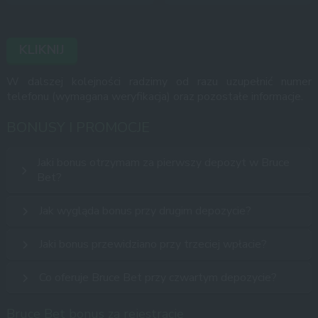
KLIKNIJ
W dalszej kolejności radzimy od razu uzupełnić numer
telefonu (wymagana weryfikacja) oraz pozostałe informacje.
BONUSY I PROMOCJE
Jaki bonus otrzymam za pierwszy depozyt w Bruce
Bet?
Jak wygląda bonus przy drugim depozycie?
Jaki bonus przewidziano przy trzeciej wpłacie?
Co oferuje Bruce Bet przy czwartym depozycie?
Bruce Bet bonus za rejestrację