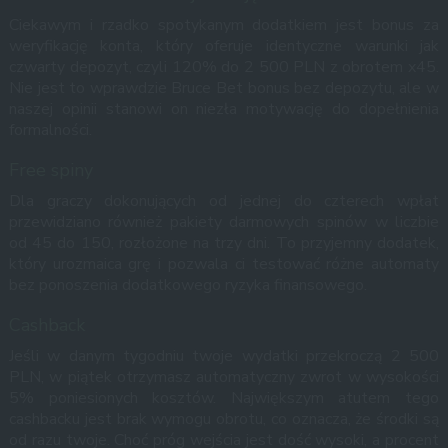
Ciekawym i rzadko spotykanym dodatkiem jest bonus za
weryfikację konta, który oferuje identyczne warunki jak
czwarty depozyt, czyli 120% do 2 500 PLN z obrotem x45.
Nie jest to wprawdzie Bruce Bet bonus bez depozytu, ale w
naszej opinii stanowi on niezła motywację do dopełnienia
formalności.
Free spiny
Dla graczy dokonujących od jednej do czterech wpłat
przewidziano również pakiety darmowych spinów w liczbie
od 45 do 150, rozłożone na trzy dni. To przyjemny dodatek,
który urozmaica grę i pozwala ci testować różne automaty
bez ponoszenia dodatkowego ryzyka finansowego.
Cashback
Jeśli w danym tygodniu twoje wydatki przekroczą 2 500
PLN, w piątek otrzymasz automatyczny zwrot w wysokości
5% poniesionych kosztów. Największym atutem tego
cashbacku jest brak wymogu obrotu, co oznacza, że środki są
od razu twoje. Choć próg wejścia jest dość wysoki, a procent