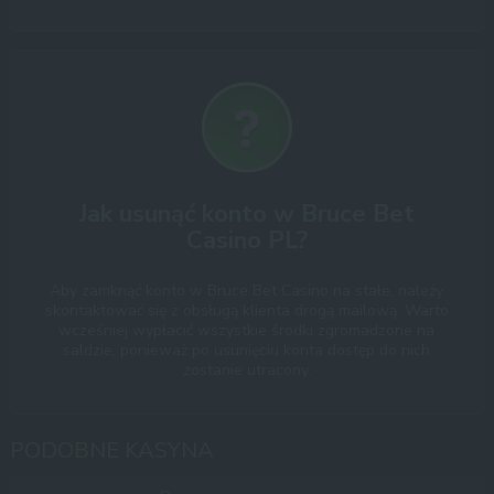
Jak usunąć konto w Bruce Bet
Casino PL?
Aby zamknąć konto w Bruce Bet Casino na stałe, należy
skontaktować się z obsługą klienta drogą mailową. Warto
wcześniej wypłacić wszystkie środki zgromadzone na
saldzie, ponieważ po usunięciu konta dostęp do nich
zostanie utracony.
PODOBNE KASYNA