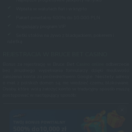
Wpłata w walutach fiat i w krypto
Pakiet powitalny 500% do 10 000 PLN
Angażujący program VIP
Setki stołów na żywo z blackjackiem, pokerem i
ruletką
REJESTRACJA W BRUCE BET CASINO
Bonus za rejestrację w Bruce Bet
Casino online
odbierzecie
bez żmudnego wypełniania formularzy dzięki możliwości
założenia konta za pośrednictwem Google. Niestety adresy
e-mail z polskich domen są, nie wiedzieć czemu, blokowane.
Osoby, które wolą założyć konto w tradycyjny sposób muszą
postępować w następujący sposób: