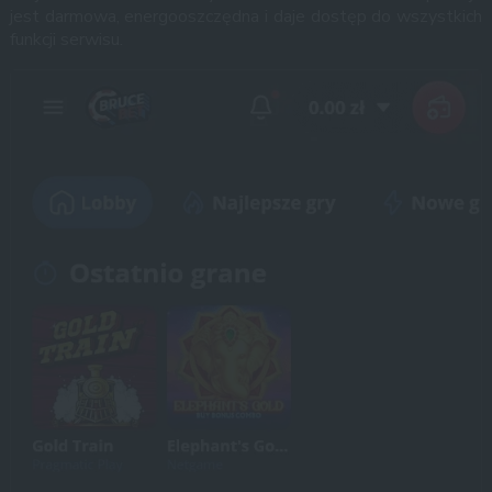
jest darmowa, energooszczędna i daje dostęp do wszystkich
funkcji serwisu.