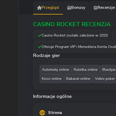
Przegląd
Bonusy
Recenzje
CASINO ROCKET RECENZJA
Casino Rocket zostało założone w 2020
Oferuje Program VIP i Menedżera Konta Oso
Rodzaje gier
Automaty online
Ruletka online
Blackjac
Kosci online
Bakarat online
Video poker
Informacje ogólne
Strona