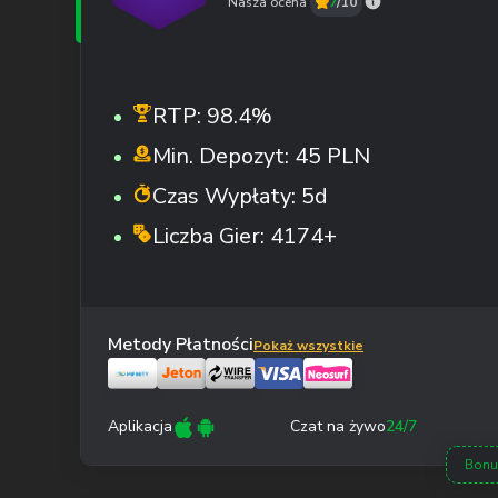
Nasza ocena
7
/10
RTP:
98.4%
Min. Depozyt:
45 PLN
Czas Wypłaty:
5d
Liczba Gier:
4174+
Metody Płatności
Pokaż wszystkie
Aplikacja
Czat na żywo
24/7
Bonu