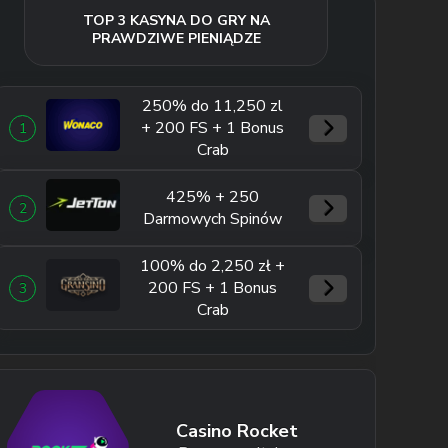
TOP 3 KASYNA DO GRY NA
PRAWDZIWE PIENIĄDZE
250% do 11,250 zl
+ 200 FS + 1 Bonus
1
Crab
425% + 250
2
Darmowych Spinów
100% do 2,250 zł +
200 FS + 1 Bonus
3
Crab
Casino Rocket