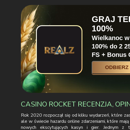
GRAJ TE
100%
Wielkanoc w
100% do 2 25
FS + Bonus 
ODBIERZ
CASINO ROCKET RECENZJA, OPIN
Rok 2020 rozpoczął się od kilku wydarzeń, które zas
ale w świecie hazardu online zdarzeniami, które mają
nowych ekscytujących kasyn i gier. Jednym z 