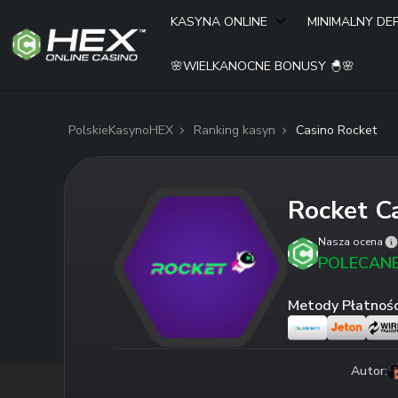
KASYNA ONLINE
MINIMALNY DE
🌸WIELKANOCNE BONUSY 🐣🌸
PolskieKasynoHEX
Ranking kasyn
Casino Rocket
Rocket C
Nasza ocena
POLECAN
Metody Płatnośc
Autor: