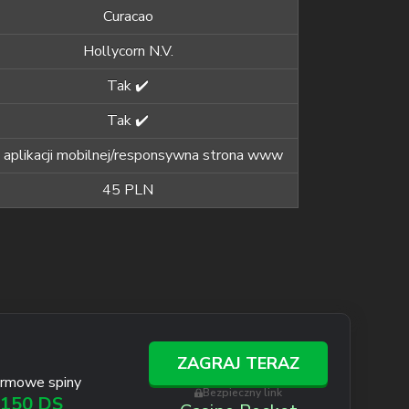
Curacao
Hollycorn N.V.
Tak ✔️
Tak ✔️
 aplikacji mobilnej/responsywna strona www
45 PLN
ZAGRAJ TERAZ
rmowe spiny
Bezpieczny link
150 DS