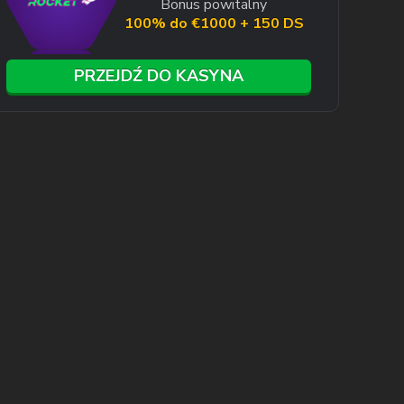
Bonus powitalny
100% do €1000 + 150 DS
PRZEJDŹ DO KASYNA