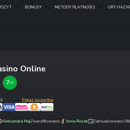
POZYT
BONUSY
METODY PŁATNOŚCI
GRY HAZA
asino Online
7
/10
E
i:
Pokaż wszystkie
Aleksandra Maj
Zweryfikowano:
Anna Rosak
Zaktualizowano:
08