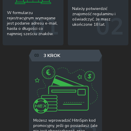
Należy potwierdzić
W formularzu
znajomość regulaminu i
rejestracyjnym wymagane
oświadczyć, że masz
jest podanie adresu e-mail,
ukończone 18 lat.
hasła o długości co
najmniej sześciu znaków.
3 KROK
Możesz wprowadzić HitnSpin kod
promocyjny, jeśli go posiadasz (ale
nie jest obowiązkowy), oraz