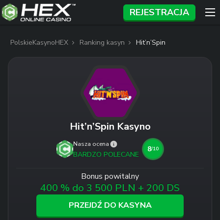
REJESTRACJA
PolskieKasynoHEX
Ranking kasyn
Hit’n’Spin
Hit’n’Spin Kasyno
Nasza ocena
8
/10
BARDZO POLECANE
Bonus powitalny
400 % do 3 500 PLN + 200 DS
PRZEJDŹ DO KASYNA