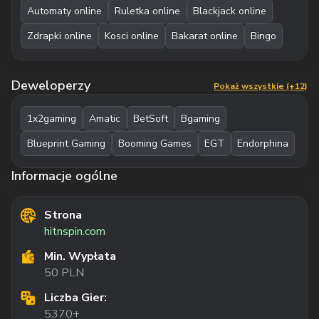
Automaty online
Ruletka online
Blackjack online
Zdrapki online
Kosci online
Bakarat online
Bingo
Deweloperzy
Pokaż wszystkie
(+12)
1x2gaming
Amatic
BetSoft
Bgaming
Blueprint Gaming
Booming Games
EGT
Endorphina
Informacje ogólne
Strona
hitnspin.com
Min. Wypłata
50 PLN
Liczba Gier:
5370+