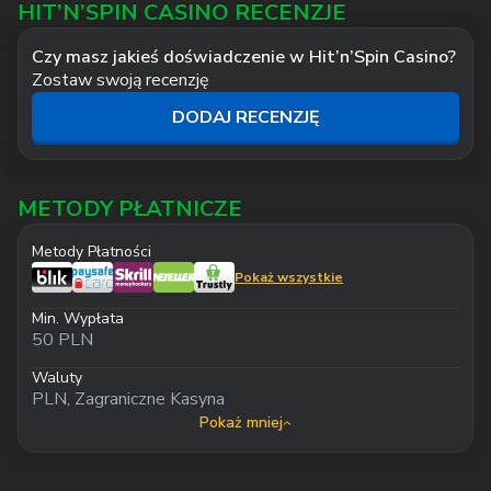
HIT’N’SPIN CASINO RECENZJE
Czy masz jakieś doświadczenie w Hit’n’Spin Casino?
Zostaw swoją recenzję
DODAJ RECENZJĘ
METODY PŁATNICZE
Metody Płatności
Pokaż wszystkie
Min. Wypłata
50 PLN
Waluty
PLN, Zagraniczne Kasyna
Pokaż mniej