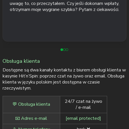
uwagę to, co przeczytałem. Czy jeśli dokonam wpłaty,
otrzymam moje wygrane szybko? Pytam z ciekawości.
Obsługa klienta
Dostępne są dwa kanały kontaktu z biurem obsługi klienta w
kasynie Hit’n’Spin: poprzez czat na żywo oraz email. Obsługa
klienta w języku polskim jest dostępna w czasie
rzeczywistym.
24/7 czat na żywo
💬 Obsługa klienta
/ e-mail
📧 Adres e-mail
[email protected]