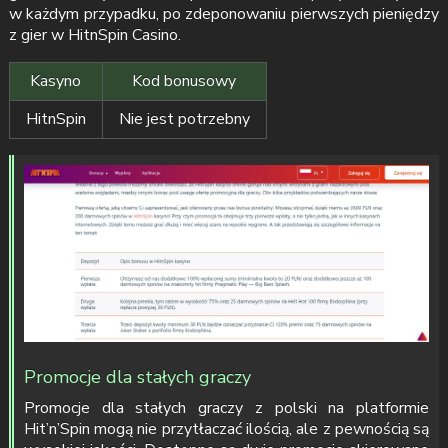
w każdym przypadku, po zdeponowaniu pierwszych pieniędzy
z gier w HitnSpin Casino.
Kasyno
Kod bonusowy
HitnSpin
Nie jest potrzebny
Promocje dla stałych graczy
Promocje dla stałych graczy z polski na platformie
Hit’n’Spin mogą nie przytłaczać ilością, ale z pewnością są