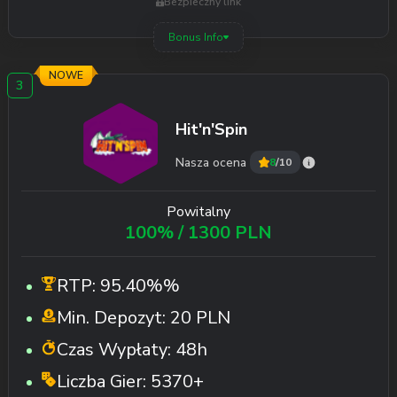
Bezpieczny link
Bonus Info
NOWE
Hit'n'Spin
Nasza ocena
8
/10
Powitalny
100% / 1300 PLN
RTP:
95.40%%
Min. Depozyt:
20 PLN
Czas Wypłaty:
48h
Liczba Gier:
5370+