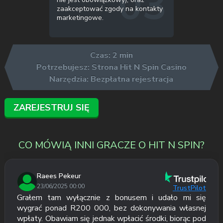
zaakceptować zgody na kontakty
marketingowe.
Czas: 2 min
Potrzebujesz:
Strona Hit N Spin Casino
Narzędzia:
Bezpłatna rejestracja
ZAREJESTRUJ SIĘ
CO MÓWIĄ INNI GRACZE O HIT N SPIN?
Raees Pekeur
23/06/2025 00:00
TrustPilot
Grałem tam wyłącznie z bonusem i udało mi się
wygrać ponad R200 000, bez dokonywania własnej
wpłaty. Obawiam się jednak wpłacić środki, biorąc pod