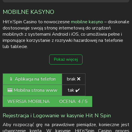
MOBILNE KASYNO
Hit’n’Spin Casino to nowoczesne
mobilne kasyno
– doskonale
dostosowuje swoją stronę internetową do urządzeń
mobilnych z systemami Android i iOS, co umożliwia pełne i
imponujące korzystanie z rozrywki hazardowej na telefonie
lub tablecie.
Pokaż więcej
📱 Aplikacja na telefon
brak ❌
🎰 Mobilna strona www
tak ✔️
WERSJA MOBILNA
OCENA: 4 / 5
Rejestracja i Logowanie w kasynie Hit N Spin
Aby rozpocząć grę na prawdziwe pieniądze, konieczne jest
utworzenie konta. W kasynie Hit’n’Spin Casino proces