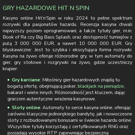
GRY HAZARDOWE HIT N SPIN
Kasyno online Hit’n’Spin w roku 2024 to pełne spektrum
rozrywki dla pasjonatów hazardu. Recenzja kasyna chwali
najwyzszy poziom oprogramowani, a takze tytuły gier, m.in.
Book of Ra czy Big Bass Splash, oraz dostępność turniejów z
pulą 3 000 000 EUR, a nawet 10 000 000 EUR. Gry
błyskawiczne: Jest to szybka i ekscytująca forma rozrywki.
Kasyna na żywo oferuje różnorodne gry, w tym automaty do
gier, gry stołowe i rozgrywki na żywo, gdzie uczestniczy
krupier:
Gry karciane
: Miłośnicy gier hazardowych znajdą tu
bogatą ofertę, obejmującą poker,
blackjack na pieniądze
,
bakarat i wiele innych. Różnorodność jest kluczem, dając
graczom autentyczne wrażenia kasynowe.
Sloty online
: Automaty to serce kasyna online, oferując
zarówno klasyczne jednorękiego bandytę, jak i nowoczesne
sloty z rozbudowanymi bonusami w świecie hazardu online.
Wszystkie tytuły korzystają z certyfikowanych RNG oraz
posiadają wysokie RTP zapewniając bezpieczną