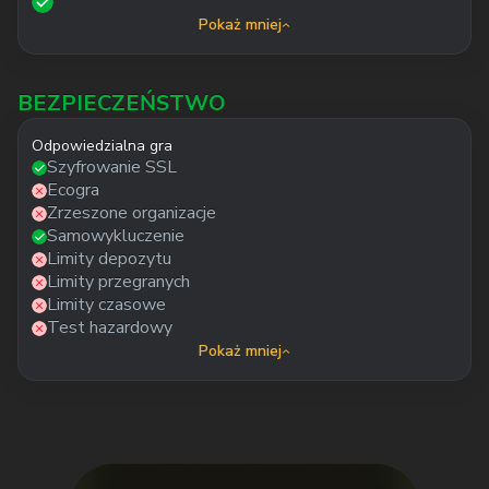
Pokaż mniej
BEZPIECZEŃSTWO
Odpowiedzialna gra
Szyfrowanie SSL
Ecogra
Zrzeszone organizacje
Samowykluczenie
Limity depozytu
Limity przegranych
Limity czasowe
Test hazardowy
Pokaż mniej