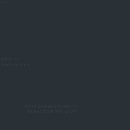
2015
gi klienta
tałych klientów
TOP 3 KASYNA DO GRY NA
PRAWDZIWE PIENIĄDZE