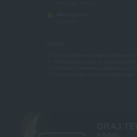
lvbet.com, lvbet.pl
Min. Depozyt:
10 EUR
Zalety
Wiele tytułów w zwykłej ofercie gier i
Profesjonalne wsparcie obsługi klienta
Możliwość zawierania zakładów sport
Częste turnieje z wysokimi nagrodami
GRAJ TE
100%