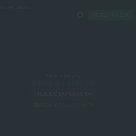
RDOWE ONLINE
REJESTRACJA
Bonus powitalny
4000 zł + 1000 DS
PRZEJDŹ DO KASYNA
DODAJ DO ULUBIONYCH