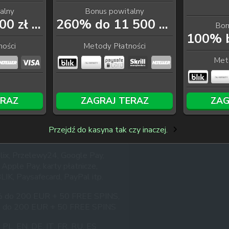
alny
Bonus powitalny
stracji w LVBet nie będziemy w stanie wybrać Polski
100% do 2400 zł + 100 FS
260% do 11 500 zł + 260 darmowych spinów
, gdzie zagrać mogą Polacy mieszkający za granicą. Ale
Bon
ości
Metody Płatności
Meto
ERAZ
ZAGRAJ TERAZ
ZAG
 z podstawowymi informacjami.
Przejdź do kasyna tak czy inaczej.
20 PLN
lix, Przelewy24, Google Pay,
Apple Pay, karty płatnicze,
LIK, Paysafecard, PayPal itp.
 do 200 EUR + 50 FREE SPINS,
 do 200 EUR + 50 FREE SPINS
PL, EN, DE, IT, FR, RU, ES