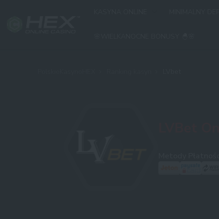
KASYNA ONLINE
MINIMALNY DE
🌸WIELKANOCNE BONUSY 🐣🌸
PolskieKasynoHEX
Ranking kasyn
LVbet
LVBet On
Metody Płatnośc