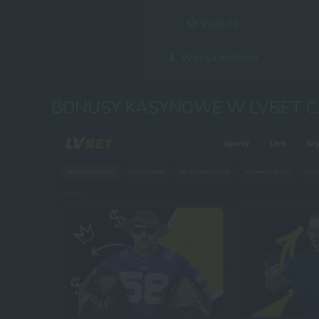
💱 Waluta
📱 Wersja mobilna
BONUSY KASYNOWE W LVBET C