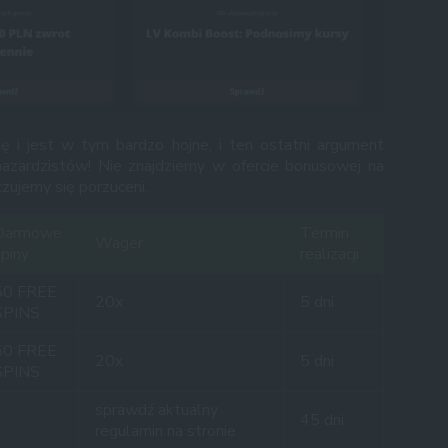
kę i jest w tym bardzo hojne, i ten ostatni argument
azardzistów! Nie znajdziemy w ofercie bonusowej na
zujemy się porzuceni.
Darmowe
Termin
Wager
spiny
realizacji
50 FREE
20x
5 dni
SPINS
50 FREE
20x
5 dni
SPINS
sprawdź aktualny
–
45 dni
regulamin na stronie