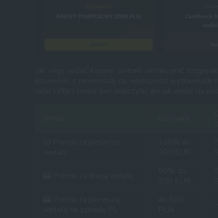
Jak więc widać kasyno potrafi uatrakcyjnić rozgryw
przemówi z pewnością do większości wytrawnych h
razie LVBet bonus bez depozytu, ale jak widać nie poc
Bonus
Gotówka
🎲 Premia za pierwszą
100% do
wpłatę
200 EUR
50% do
🎰 Premia za drugą wpłatę
200 EUR
🎰 Premia za pierwszą
do 500
wpłatę na zakłady PL
PLN