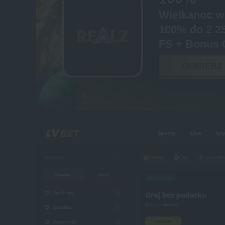
Wielkanoc w
100% do 2 25
FS + Bonus 
ODBIERZ