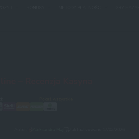
POZYT
BONUSY
METODY PŁATNOŚCI
GRY HAZA
line – Recenzja Kasyna
i:
Pokaż wszystkie
Autor:
Aleksandra Maj
Zaktualizowano:
17/03/2026