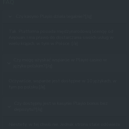
FAQ
Czy kasyno Playio działa legalnie?[/q]
Tak. Platforma posiada międzynarodową licencję od
Anjouan, i ma prawo do dostarczania swoich usług w
wielu krajach, w tym w Polsce. [/a]
Czy mogę uzyskać wsparcie w Playio casino w
języku polskim?[/q]
Oczywiście, wsparcie jest dostępne w 10 językach, w
tym po polsku.[/a].
Czy dostępny jest w kasynie Playio bonus bez
depozytu?[/q]
Niestety, w tej chwili nie. Jednak strona stale odświeża