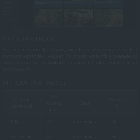
OPCJE PŁATNOŚCI
Gracze z naszego kraju będą mieli tutaj szeroki wybór metod
zarówno wpłat, jak i wypłat. Co więcej, wszystkie operacje są
akceptowane w złotówkach, ale można też korzystać z euro i
kryptowalut.
METODY PŁATNOŚCI
Min
M
Metoda
Prowizji
wpłata
Czas
płatności
%
(zł)
BLIK
80
natychmiast
0%
–
4
Mastercard
50
natychmiast
0%