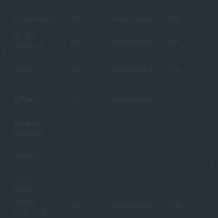
1
Paysafecard
60
natychmiast
0%
–
Skrill /
4
60
natychmiast
0%
Neteller
2
5
Jeton
50
natychmiast
0%
2
5
MiFinity
50
natychmiast
–
1
Przelew
4
–
–
–
bankowy
2
6
Revolut
–
–
–
8
USDT,
ETH,
Ripple,
1
45
natychmiast
0%
USD Coin,
2