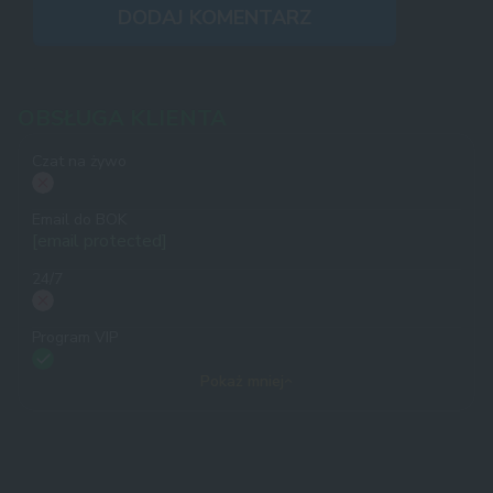
DODAJ KOMENTARZ
OBSŁUGA KLIENTA
Czat na żywo
Email do BOK
[email protected]
24/7
Program VIP
Pokaż mniej