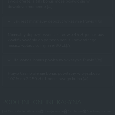
swoją ofertę, a taki bonus może pojawić się w
dowolnym momencie.[/a]
Jaki jest minimalny depozyt w kasynie Playio?[/q]
Minimalny depozyt wynosi zaledwie 45 zł, jednak aby
kwalifikować się do pełnego bonusu powitalnego,
musisz wpłacić co najmniej 90 zł.[/a]
Ile wynosi bonus powitalny w kasynie Playio?[/q]
Playio Casino oferuje bonus powitalny w wysokości
100% do 2,250 zł i 1 bonusowego kraba.[/a]
PODOBNE ONLINE KASYNA
Zastrzeżenie reklamowe
Licencjonowane
Bezpieczne
Ocenione przez ekspe