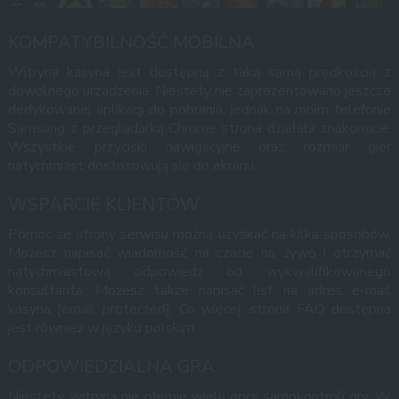
Bonus powitalny
260% do 11 500 zł + 260 darmowych spinów
KOMPATYBILNOŚĆ MOBILNA
Witryna kasyna jest dostępna z taką samą prędkością z
Metody Płatności
dowolnego urządzenia. Niestety nie zaprezentowano jeszcze
dedykowanej aplikacji do pobrania, jednak na moim telefonie
Samsung z przeglądarką Chrome strona działała znakomicie.
ZAGRAJ TERAZ
Wszystkie przyciski nawigacyjne oraz rozmiar gier
natychmiast dostosowują się do ekranu.
WSPARCIE KLIENTÓW
Pomoc ze strony serwisu można uzyskać na kilka sposobów.
Możesz napisać wiadomość na czacie na żywo i otrzymać
natychmiastową odpowiedź od wykwalifikowanego
konsultanta. Możesz także napisać list na adres e-mail
kasyna
[email protected]
. Co więcej, strona FAQ dostępna
jest również w języku polskim.
Min. Depozyt:
10 zł
ODPOWIEDZIALNA GRA
Bonus powitalny
Niestety, witryna nie oferuje wielu opcji samokontroli gry. W