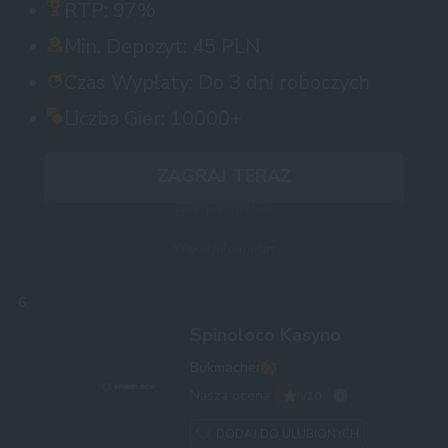
RTP:
97%
Min. Depozyt:
45 PLN
Czas Wypłaty:
Do 3 dni roboczych
Liczba Gier:
10000+
ZAGRAJ TERAZ
Bezpieczny link
Więcej informacji
Spinoloco Kasyno
Bukmacher
Nasza ocena
8
/10
DODAJ DO ULUBIONYCH