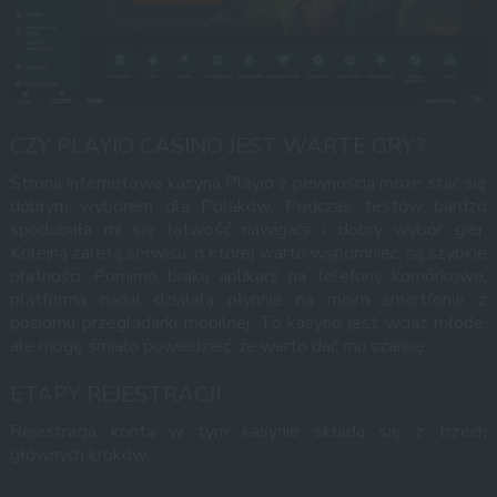
CZY PLAYIO CASINO JEST WARTE GRY?
Strona internetowa kasyna Playio z pewnością może stać się
dobrym wyborem dla Polaków. Podczas testów bardzo
spodobała mi się łatwość nawigacji i dobry wybór gier.
Kolejną zaletą serwisu, o której warto wspomnieć, są szybkie
płatności. Pomimo braku aplikacji na telefony komórkowe,
platforma nadal działała płynnie na moim smartfonie z
poziomu przeglądarki mobilnej. To kasyno jest wciąż młode,
ale mogę śmiało powiedzieć, że warto dać mu szansę.
ETAPY REJESTRACJI
Rejestracja konta w tym kasynie składa się z trzech
głównych kroków: