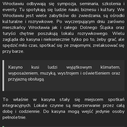
Wrocławiu odbywają się sympozja, seminaria, szkolenia i
eventy. Tu spotykają się ludzie nauki, biznesu i kultury. We
Wrocławiu jest wiele zabytków do zwiedzania, są ośrodki
kulturalne i rozrywkowe. Po wyczerpującym dniu zarówno
mieszkańcy Wrocławia jak i całego Dolnego Śląska oraz
turyści chętnie poszukują lokalu rozrywkowego. Wielu
zagląda do kasyna i niekoniecznie tylko po to, żeby grać, ale
spędzić miło czas, spotkać się ze znajomymi, zrelaksować się
przy barze.
Kasyno kusi ludzi wyjątkowym klimatem,
wyposażeniem, muzyką, wystrojem i oświetleniem oraz
przyjazną obsługą.
To właśnie w kasyna stały się miejscem spotkań
integracyjnych. Lokale czynne są nieprzerwanie przez całą
dobę i codziennie. Do kasyna mogą wejść jedynie osoby
pełnoletnie.