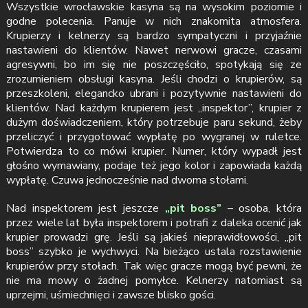
Wszystkie wrocławskie kasyna są na wysokim poziomie i
godne polecenia. Panuje w nich znakomita atmosfera.
Krupierzy i kelnerzy są bardzo sympatyczni i przyjaźnie
nastawieni do klientów. Nawet nerwowi gracze, czasami
agresywni, bo im się nie poszczęściło, spotykają się ze
zrozumieniem obsługi kasyna. Jeśli chodzi o krupierów, są
przeszkoleni, elegancko ubrani i pozytywnie nastawieni do
klientów. Nad każdym krupierem jest „inspektor”, krupier z
dużym doświadczeniem, który potrzebuje paru sekund, żeby
przeliczyć i przygotować wypłatę po wygranej w ruletce.
Potwierdza to co mówi krupier. Numer, który wypadł jest
głośno wymawiany, podaje też jego kolor i zapowiada każdą
wypłatę. Czuwa jednocześnie nad dwoma stołami.
Nad inspektorem jest jeszcze
„pit boss”
– osoba, która
przez wiele lat była inspektorem i potrafi z daleka ocenić jak
krupier prowadzi grę. Jeśli są jakieś nieprawidłowości, „pit
boss” szybko je wychwyci. Na bieżąco ustala rozstawienie
krupierów przy stołach. Tak więc gracze mogą być pewni, że
nie ma mowy o żadnej pomyłce. Kelnerzy natomiast są
uprzejmi, uśmiechnięci i zawsze blisko gości.