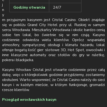
j
Godziny otwarcia
24/7
n
y
m przyjaznym kasynem jest Cristal Casino. Obiekt znajduje
się w pobliżu Grand City Hotel przy ul. Ruskiej w samym
sercu Wrocławia. Mieszkańcy Wrocławia i okolic bardzo cenią
sobie ten lokal, bo świetnie się w nim czują. Kasyno
codziennie odwiedza wielu klientów. Oprócz wspaniałej
atmosfery, sympatycznej obsługi i klimatu hazardu, lokal
oferuje bogatą ilość gier: slotowe 3D, Hot Spot, owocówki i
inne klasyczne automaty oraz stołów do gry w ruletkę,
pokera i blackjacka.
Kasyno Wrocław Cristal jest otwarte codziennie przez całą
dobę, więc o którejkolwiek godzinie przyjdziemy, zostaniemy
obsłużeni. Warto wspomnieć, że Cristal Casino należy do sieci
kasyn i w każdym mieście, w którym funkcjonuje, gromadzi
rzesze klientów.
Przegląd wrocławskich kasyn