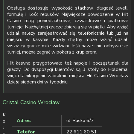
Obsługa dostosuje wysokość stacków, długość leveli,
formułę i ilość rebusów. Największe powodzenie w Hit
Casino mają poniedziałkowe, czwartkowe i piątkowe
turnieje. Najchętniej gracze zbierają się w piątki. Aby wziąć
udział należy zarejestrować się telefonicznie lub już na
miejscu w kasynie. Każdy chętny może wziąć udział,
wszyscy gracze mile widziani. Jeśli nawet nie odbywa się
turniej, można zagrać w pokera z krupierem.
Hit kasyno przygotowało też napoje i poczęstunek dla
graczy. Do dyspozycji klientów są 3 stoły do Holdema,
więc dla nikogo nie zabraknie miejsca. Hit Casino Wrocław
działa siedem dni w tygodniu.
Cristal Casino Wrocław
K
Adres
ul. Ruska 6/7
o
l
Telefon
22 611 60 51
e