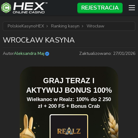
REJESTRACJA
PolskieKasynoHEX
Ranking kasyn
Wrocław
WROCŁAW KASYNA
Autor
Aleksandra Maj
Zaktualizowano:
27/01/2026
GRAJ TERAZ I
AKTYWUJ BONUS 100%
Wielkanoc w Realz: 100% do 2 250
zł + 200 FS + Bonus Crab