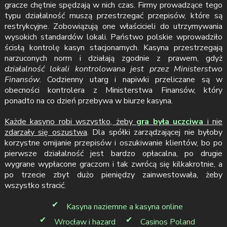
gracze chętnie spędzają w nich czas. Firmy prowadzące tego
typu działalność muszą przestrzegać przepisów, które są
restrykcyjne. Zobowiązują one właścicieli do utrzymywania
wysokich standardów lokali. Państwo polskie wprowadziło
ścisłą kontrolę kasyn stacjonarnych. Kasyna przestrzegają
narzuconych norm i działają zgodnie z prawem, gdyż
działalność lokali kontrolowana jest przez Ministerstwo
Finansów
. Codzienny utarg i napiwki przeliczane są w
obecności kontrolera z Ministerstwa Finansów, który
ponadto na co dzień przebywa w biurze kasyna.
Każde kasyno robi wszystko, żeby
gra była uczciwa
i nie
zdarzały się oszustwa
. Dla spółki zarządzającej nie byłoby
korzystne omijanie przepisów i oszukiwanie klientów, bo po
pierwsze działalność jest bardzo opłacalna, po drugie
wygrane wypłacone graczom i tak zwrócą się kilkakrotnie, a
po trzecie zbyt dużo pieniędzy zainwestowała, żeby
wszystko stracić.
Kasyna naziemne a kasyna online
Wrocław i hazard
Casinos Poland