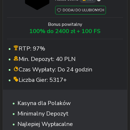
DODAJ DO ULUBIONYCH
Bonus powitalny
100% do 2400 zł + 100 FS
RTP:
97%
Min. Depozyt:
40 PLN
Czas Wypłaty:
Do 24 godzin
Liczba Gier:
5317+
Kasyna dla Polaków
Minimalny Depozyt
Najlepiej Wypłacalne