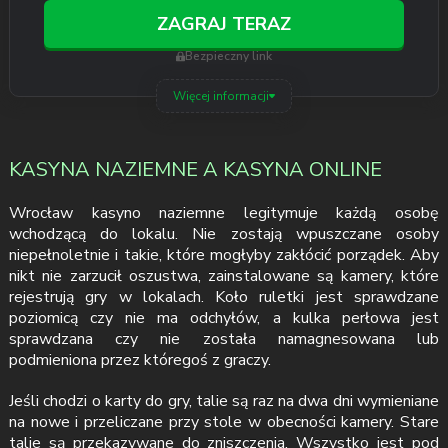
ZAGRAJ TERAZ
Bezpieczny link
Więcej informacji
KASYNA NAZIEMNE A KASYNA ONLINE
Wrocław kasyno naziemne legitymuje każdą osobę
wchodzącą do lokalu. Nie zostają wpuszczane osoby
niepełnoletnie i takie, które mogłyby zakłócić porządek. Aby
nikt nie zarzucił oszustwa, zainstalowane są kamery, które
rejestrują gry w lokalach. Koło ruletki jest sprawdzane
poziomicą czy nie ma odchyłów, a kulka perłowa jest
sprawdzana czy nie została namagnesowana lub
podmieniona przez któregoś z graczy.
Jeśli chodzi o karty do gry, talie są raz na dwa dni wymieniane
na nowe i przeliczane przy stole w obecności kamery. Stare
talie są przekazywane do zniszczenia. Wszystko jest pod