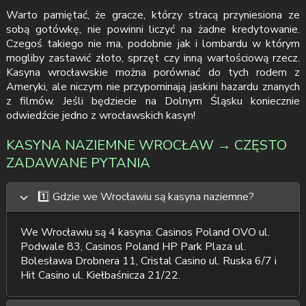
Warto pamiętać, że gracze, którzy stracą przyniesiona ze
sobą gotówkę, nie powinni liczyć na żadne kredytowanie.
Czegoś takiego nie ma, podobnie jak i lombardu w którym
mogliby zastawić złoto, sprzęt czy inną wartościową rzecz.
Kasyna wrocławskie można porównać do tych rodem z
Ameryki, ale niczym nie przypominają jaskini hazardu znanych
z filmów. Jeśli będziecie na Dolnym Śląsku koniecznie
odwiedźcie jedno z wrocławskich kasyn!
KASYNA NAZIEMNE WROCŁAW → CZĘSTO
ZADAWANE PYTANIA
1️⃣ Gdzie we Wrocławiu są kasyna naziemne?
We Wrocławiu są 4 kasyna: Casinos Poland OVO ul.
Podwale 83, Casinos Poland HP Park Plaza ul.
Bolesława Drobnera 11, Cristal Casino ul. Ruska 6/7 i
Hit Casino ul. Kiełbaśnicza 21/22.