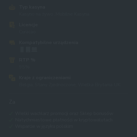
Typ kasyna
Kasyno na żywo ,
Mobilne Kasyna
Licencje
Curacao
Kompatybilne urządzenia
RTP %
95%
Kraje z ograniczeniami
Belgia, Stany Zjednoczone, Wielka Brytania UK
Za
Wielki wachlarz promocji oraz Sklep bonusów
Natychmiastowe płatności w kryptowalutach
Wsparcie w języku polskim