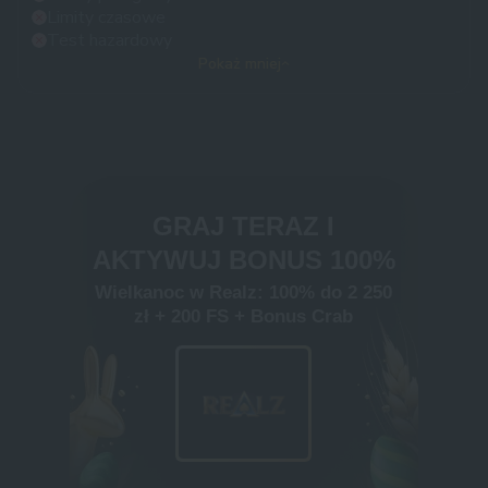
Limity czasowe
Test hazardowy
Pokaż mniej
GRAJ TERAZ I
AKTYWUJ BONUS 100%
Wielkanoc w Realz: 100% do 2 250
zł + 200 FS + Bonus Crab