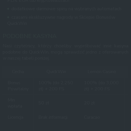
PLN, EUR lub kryptowalutach
dodatkowe darmowe spiny na wybranych automatach
czasami ekskluzywne nagrody w Sklepie Bonusów
QuickWin
PODOBNE KASYNA
Nasi czytelnicy, którzy chcieliby wypróbować inne kasyna
podobne do QuickWin, mogą sprawdzić jedno z oferowanych
w naszej tabeli poniżej.
Cecha
QuickWin
Lemon Casino
Bonus
100% (do 2,250
100% (do 3,000
Powitalny
zł) + 200 FS
zł) + 200 FS
Min
50 zł
20 zł
wpłata
Licencja
Brak informacji
Curacao