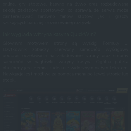
online, gry stołowe, kasyno na żywo oraz rozbudowaną
sekcję zakładów sportowych, co sprawia, że serwis może
zainteresować zarówno fanów slotów, jak i graczy
szukających bardziej zróżnicowanej rozrywki.
Jak wygląda witryna kasyna QuickWin?
Głównym motywem strony są wyścigi Formuły 1.
Użytkownik zobaczy czerwony samochód wyścigowy
podczas oczekiwania na załadowanie strony oraz srebrny
samochód w nagłówku witryny kasyna. Ogólna paleta
platformy jest ciemna z idealnie widocznym białym tekstem.
Nawigacja jest możliwa za pomocą menu po lewej stronie lub
stopki.