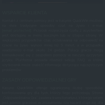
WSPARCIE KLIENTA
Kontakt z centrum pomocy jest w kasynie QuickWin możliwy
na dwa tradycyjne sposoby: czat na żywo i e-mail
[email protected]
. Przycisk rozpoczęcia czatu z asystentem
jest dostępny w menu bocznym lub w stopce strony. W
większości przypadków czas oczekiwania na odpowiedź na
czacie na żywo wynosi mniej niż 5 minut, a w przypadku
wiadomości e-mail około 24 godzin. Polscy gracze mogą
komunikować się z zespołem pomocy w naszym ojczystym
języku. Platforma posiada również sekcję FAQ, w której
użytkownik może znaleźć informacje dotyczące najczęstszych
problemów.
ZASADY ODPOWIEDZIALNEJ GRY
Kasyno QuickWin oferuje ograniczoną liczbę sposobów
kontrolowania gry dla tych, którzy tego potrzebują. Strona
„Odpowiedzialna Gra” zawiera kwestionariusz, którego celem
jest pomóc graczowi w zrozumieniu, czy hazard staje się dla