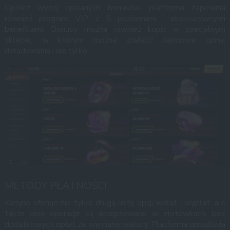
100% bonusu do 2 250 zł + 200 darmowych spinów + Bonus Crab
Oprócz wyżej opisanych bonusów, platforma zapewnia
również program VIP z 5 poziomami i ekskluzywnymi
benefitami. Bonusy można również kupić w specjalnym
Metody Płatności
sklepie, w którym można znaleźć darmowe spiny,
doładowania i nie tylko.
ZAGRAJ TERAZ
METODY PŁATNOŚCI
Kasyno oferuje nie tylko długą listę opcji wpłat i wypłat, ale
także obie operacje są akceptowane w złotówkach, bez
dodatkowych opłat za wymianę waluty. Platforma umożliwia