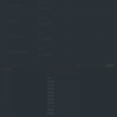
170 –
Litecoin
–
–
20,000
60 –
Ripple
–
–
20,000
60 –
USDCoin
–
–
20,000
60 –
BitcoinCash
–
–
20,000