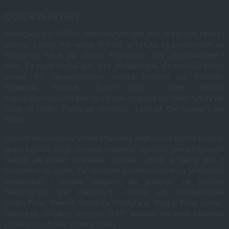
QUICKWIN GRY
Nawigacja po 4,000+ oferowanych gier jest w kasynie łatwa i
prosta. Lobby ma wiele filtrów, a tytuły są podzielone na
kategorie, takie jak Nowe, Popularne, Gry Błyskawiczne i
inne. Ta duża liczba gier jest dostarczana do serwisu przez
ponad 80 deweloperów, wśród których są Wazdan,
Yggdrasil, Evoplay, Play’n GO i inne. Wśród
najpopularniejszych gier na stronie znajdują się takie tytuły jak
Cash of Gods, Forge of Olympus, Lord of the Ocean i nie
tylko.
Oprócz automatów, które stanowią większość oferty kasyna,
gracz będzie mógł również wybierać spośród gier stołowych
(takich jak poker, blackjack, ruletka i inne), a także gier z
krupierem na żywo. Te ostatnie prezentowane są w różnych
wariantach i można dołączyć do jednego ze stołów
tradycyjnych gier karcianych, ruletki lub teleturniejów
(CrazyTime, Sweet Bonanza Candyland, Funky Time i inne).
Niestety, oficjalny procent RTP kasyna nie jest otwarcie
podany na stronie internetowej.