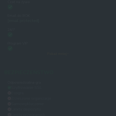
Czat na żywo
Email do BOK
[email protected]
24/7
Program VIP
Pokaż mniej
BEZPIECZEŃSTWO
Odpowiedzialna gra
Szyfrowanie SSL
Ecogra
Zrzeszone organizacje
Samowykluczenie
Limity depozytu
Limity przegranych