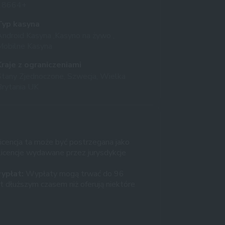
18664+
Typ kasyna
ndroid Kasyna ,
Kasyno na żywo ,
Mobilne Kasyna
Kraje z ograniczeniami
Stany Zjednoczone, Szwecja, Wielka
Brytania UK
icencja ta może być postrzegana jako
 licencje wydawane przez jurysdykcje
ypłat:
Wypłaty mogą trwać do 96
st dłuższym czasem niż oferują niektóre