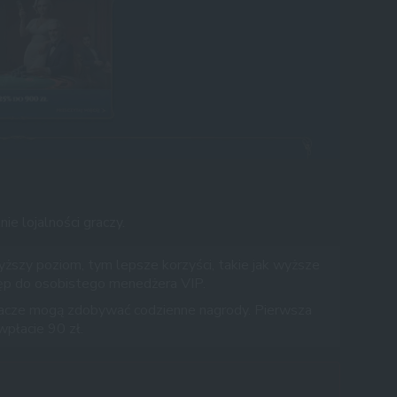
ie lojalności graczy.
ższy poziom, tym lepsze korzyści, takie jak wyższe
tęp do osobistego menedżera VIP.
gracze mogą zdobywać codzienne nagrody. Pierwsza
płacie 90 zł.