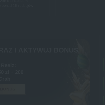
wym cashbackiem.
e ponad 15 rodzajów
RAZ I AKTYWUJ BONUS
 Realz:
0 zł + 200
Crab
 BONUS