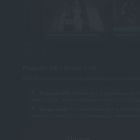
Program VIP i Bonus Crab
Rich Royal Casino stawia na gamifikację oraz nagradzan
Program VIP:
Składa się z 5 poziomów. Im wy
limity wypłat, spersonalizowane oferty oraz dos
Bonus Crab:
To unikalna mini-gra, w której 
darmowa szansa jest przyznawana po minimalnej w
Uwaga