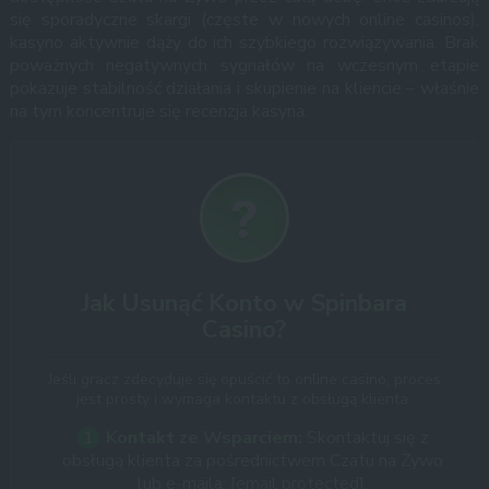
się sporadyczne skargi (częste w nowych online casinos),
kasyno aktywnie dąży do ich szybkiego rozwiązywania. Brak
poważnych negatywnych sygnałów na wczesnym etapie
pokazuje stabilność działania i skupienie na kliencie – właśnie
na tym koncentruje się recenzja kasyna.
Jak Usunąć Konto w Spinbara
Casino?
Jeśli gracz zdecyduje się opuścić to online casino, proces
jest prosty i wymaga kontaktu z obsługą klienta.
Kontakt ze Wsparciem:
Skontaktuj się z
obsługą klienta za pośrednictwem Czatu na Żywo
lub e-maila:
[email protected]
.