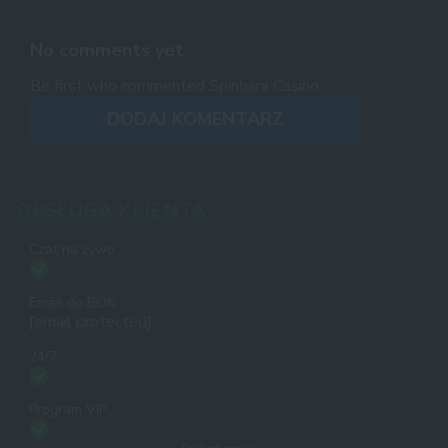
No comments yet
Be first who commented Spinbara Casino
DODAJ KOMENTARZ
OBSŁUGA KLIENTA
Czat na żywo
Email do BOK
[email protected]
24/7
Program VIP