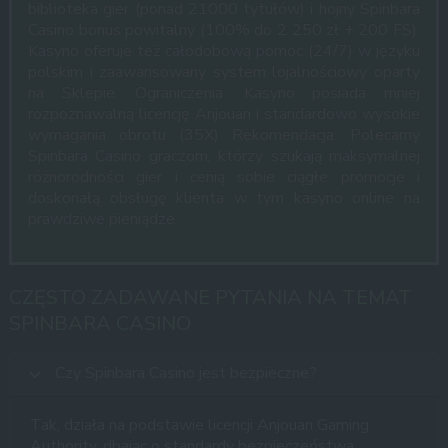
biblioteka gier (ponad 21000 tytułów) i hojny Spinbara
Casino bonus powitalny (100% do 2 250 zł + 200 FS).
Kasyno oferuje też całodobową pomoc (24/7) w języku
polskim i zaawansowany system lojalnościowy oparty
na Sklepie. Ograniczenia: Kasyno posiada mniej
rozpoznawalną licencję Anjouan i standardowo wysokie
wymagania obrotu (35Х) Rekomendacja: Polecamy
Spinbara Casino graczom, którzy szukają maksymalnej
różnorodności gier i cenią sobie ciągłe promocje i
doskonałą obsługę klienta w tym kasyno online na
prawdziwe pieniądze.
CZĘSTO ZADAWANE PYTANIA NA TEMAT
SPINBARA CASINO
Czy Spinbara Casino jest bezpieczne?
Tak, działa na podstawie licencji Anjouan Gaming
Authority, dbając o standardy bezpieczeństwa.