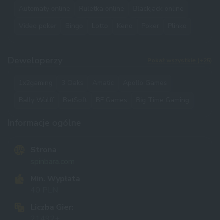
Automaty online
Ruletka online
Blackjack online
Video poker
Bingo
Lotto
Keno
Poker
Plinko
Deweloperzy
Pokaż wszystkie
(+25)
1x2gaming
3 Oaks
Amatic
Apollo Games
Bally Wulff
BetSoft
BF Games
Big Time Gaming
Informacje ogólne
Strona
spinbara.com
Min. Wypłata
40 PLN
Liczba Gier:
21492+