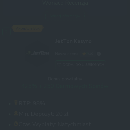
Wonaco Recenzja
Więcej informacji
Akceptuje Blik
JetTon Kasyno
Nasza ocena
7
/10
DODAJ DO ULUBIONYCH
Bonus powitalny
425% + 250 Darmowych Spinów
RTP:
98%
Min. Depozyt:
20 zł
Czas Wypłaty:
Natychmiast