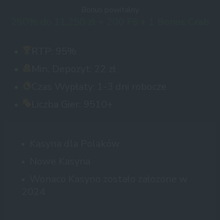
Bonus powitalny
250% do 11,250 zl + 200 FS + 1 Bonus Crab
RTP:
95%
Min. Depozyt:
22 zł
Czas Wypłaty:
1-3 dni robocze
Liczba Gier:
9510+
Kasyna dla Polaków
Nowe Kasyna
Wonaco Kasyno zostało założone w
2024