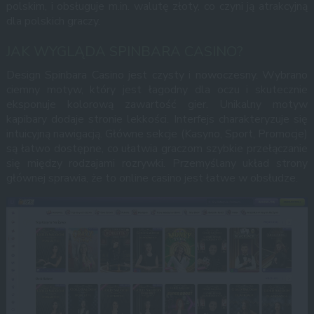
polskim, i obsługuje m.in. walutę złoty, co czyni ją atrakcyjną
dla polskich graczy.
JAK WYGLĄDA SPINBARA CASINO?
Design Spinbara Casino jest czysty i nowoczesny. Wybrano
ciemny motyw, który jest łagodny dla oczu i skutecznie
eksponuje kolorową zawartość gier. Unikalny motyw
kapibary dodaje stronie lekkości. Interfejs charakteryzuje się
intuicyjną nawigacją. Główne sekcje (Kasyno, Sport, Promocje)
są łatwo dostępne, co ułatwia graczom szybkie przełączanie
się między rodzajami rozrywki. Przemyślany układ strony
głównej sprawia, że to online casino jest łatwe w obsłudze.