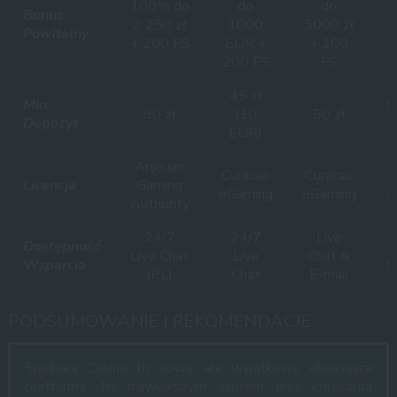
100% do
do
do
Bonus
d
2 250 zł
1000
3000 zł
Powitalny
z
+ 200 FS
EUR +
+ 100
200 FS
FS
45 zł
Min.
9
90 zł
(10
50 zł
Depozyt
EUR)
Anjouan
Curacao
Curacao
Licencja
Gaming
eGaming
eGaming
e
Authority
24/7
24/7
Live
Dostępność
Live Chat
Live
Chat &
Wsparcia
L
(PL)
Chat
E-mail
PODSUMOWANIE I REKOMENDACJE
Spinbara Casino to nowa, ale wyjątkowo obiecująca
platforma. Jej największym atutem jest kolosalna