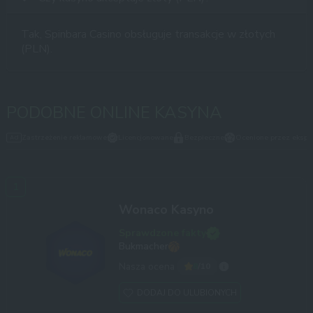
Tak, Spinbara Casino obsługuje transakcje w złotych
(PLN).
PODOBNE ONLINE KASYNA
Zastrzeżenie reklamowe
Licencjonowane
Bezpieczne
Ocenione przez ekspe
Wonaco Kasyno
Sprawdzone fakty
Bukmacher
Nasza ocena
8
/10
DODAJ DO ULUBIONYCH