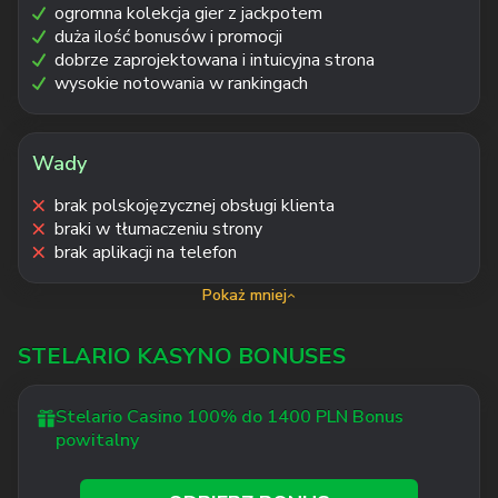
ogromna kolekcja gier z jackpotem
duża ilość bonusów i promocji
dobrze zaprojektowana i intuicyjna strona
wysokie notowania w rankingach
Wady
brak polskojęzycznej obsługi klienta
braki w tłumaczeniu strony
brak aplikacji na telefon
Pokaż mniej
STELARIO KASYNO BONUSES
Stelario Casino 100% do 1400 PLN Bonus
powitalny