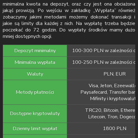
minimalna kwota na depozyt, oraz czy jest ona obciażona
jakąś prowizją. Po wejściu w zakładkę „Wypłata” również
zobaczymy jakimi metodami możemy dokonać transakcji i
jakie są limity dla każdej z nich. Na wypłatę trzeba będzie
poczekać do 72 godzin. Do wypłaty środków mamy dużo
mniej dostępnych opcji.
Depozyt minimalny
100-300 PLN w zależności o
Minimalna wypłata
100-250 PLN w zależności o
Waluty
PLN, EUR
Visa, Jeton, Ezeewalle
Metody płatności
Paysafecard, Transfer ban
Mifinity i kryptowaluty
TRC20, Bitcoin, Ethere
Dostępne kryptowluty
Litecoin, Tron, Dogecoi
Dzienny limit wypłat
1800 PLN