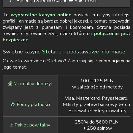
Recenzja Stelario Casino ➡️ Spis treści:
To
wypłacalne kasyno online
posiada intuicyjny interfejs,
grafiki i animacje są bardzo dobrej jakości, a temat przewodni
związany jest z planetami i kosmosem. Strona posiada
również szyfrowanie SSL, dzięki któremu
połączenie jest
bezpieczne
.
Świetne kasyno Stelario – podstawowe informacje
Co warto wiedzieć o Stelario? Zapoznaj się z informacjami na
jego temat:.
100 – 125 PLN
💰 Minimalny depozyt
w zależności od metody
Visa, Mastercard, Paysafecard,
💳 Formy płatności
Mifinity, przelew bankowy, Jeton,
Ezeewallet + kryptowaluty
250% do 5600 PLN
🃏 Pakiet powitalny
+ 250 spinów