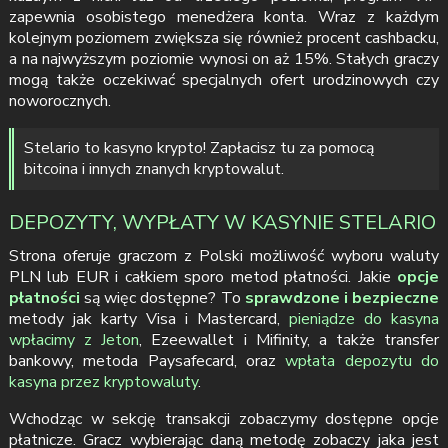
zapewnia osobistego menedżera konta. Wraz z każdym
kolejnym poziomem zwiększa się również procent cashbacku,
a na najwyższym poziomie wynosi on aż 15%. Stałych graczy
mogą także oczekiwać specjalnych ofert urodzinowych czy
noworocznych.
Stelario to kasyno krypto! Zapłacisz tu za pomocą
bitcoina i innych znanych kryptowalut.
DEPOZYTY, WYPŁATY W KASYNIE STELARIO
Strona oferuje graczom z Polski możliwość wyboru waluty
PLN lub EUR i całkiem sporo metod płatności. Jakie
opcje
płatności
są więc dostępne? To
sprawdzone i bezpieczne
metody jak karty Visa i Mastercard,
pieniądze do kasyna
wpłacimy z Jeton
, Ezeewallet i Mifinity, a także transfer
bankowy, metoda Paysafecard, oraz
wpłata depozytu do
kasyna przez kryptowaluty
.
Wchodząc w sekcję transakcji zobaczymy dostępne opcje
płatnicze. Gracz wybierając daną metodę zobaczy jaka jest