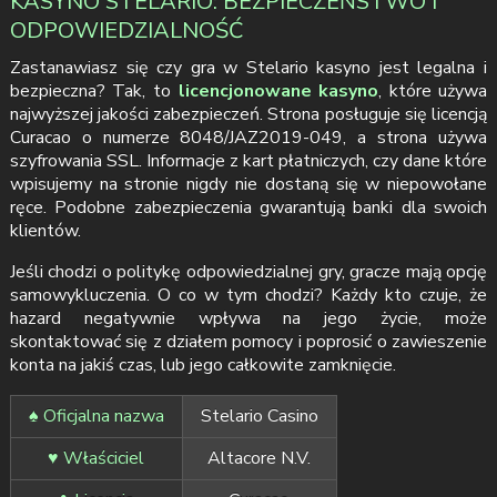
KASYNO STELARIO: BEZPIECZEŃSTWO I
ODPOWIEDZIALNOŚĆ
Zastanawiasz się czy gra w Stelario kasyno jest legalna i
bezpieczna? Tak, to
licencjonowane kasyno
, które używa
najwyższej jakości zabezpieczeń. Strona posługuje się licencją
Curacao o numerze 8048/JAZ2019-049, a strona używa
szyfrowania SSL. Informacje z kart płatniczych, czy dane które
wpisujemy na stronie nigdy nie dostaną się w niepowołane
ręce. Podobne zabezpieczenia gwarantują banki dla swoich
klientów.
Jeśli chodzi o politykę odpowiedzialnej gry, gracze mają opcję
samowykluczenia. O co w tym chodzi? Każdy kto czuje, że
hazard negatywnie wpływa na jego życie, może
skontaktować się z działem pomocy i poprosić o zawieszenie
konta na jakiś czas, lub jego całkowite zamknięcie.
♠️ Oficjalna nazwa
Stelario Casino
♥️ Właściciel
Altacore N.V.