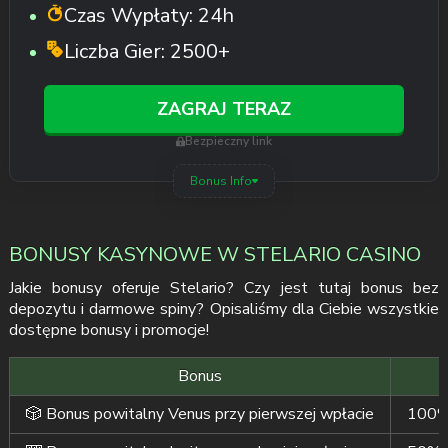
Czas Wypłaty:
24h
Liczba Gier:
2500+
ZAGRAJ TERAZ
Bezpieczny link
Bonus Info
BONUSY KASYNOWE W STELARIO CASINO
Jakie bonusy oferuje Stelario? Czy jest tutaj bonus bez
depozytu i darmowe spiny? Opisaliśmy dla Ciebie wszystkie
dostępne bonusy i promocje!
Bonus
🎲 Bonus powitalny Venus przy pierwszej wpłacie
100%