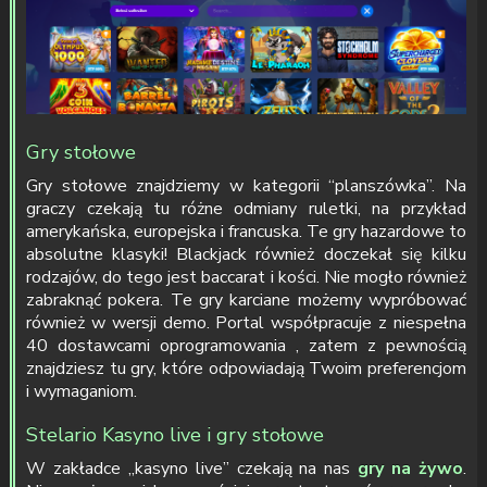
Gry stołowe
Gry stołowe znajdziemy w kategorii “planszówka”. Na
graczy czekają tu różne odmiany ruletki, na przykład
amerykańska, europejska i francuska. Te gry hazardowe to
absolutne klasyki! Blackjack również doczekał się kilku
rodzajów, do tego jest baccarat i kości. Nie mogło również
zabraknąć pokera. Te gry karciane możemy wypróbować
również w wersji demo. Portal współpracuje z niespełna
40 dostawcami oprogramowania , zatem z pewnością
znajdziesz tu gry, które odpowiadają Twoim preferencjom
i wymaganiom.
Stelario Kasyno live i gry stołowe
W zakładce „kasyno live” czekają na nas
gry na żywo
.