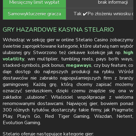
Miesięczny limit wypłat
brak informacji
Samowykluczenie gracza
Tak ✔️Po złożeniu wniosku 
GRY HAZARDOWE KASYNA STELARIO
Wchodząc w sekcję gier w online Stelario Casino zobaczymy
świetnie zaprojektowane kategorie, które ułatwią nam wybór
ulubionej gry. Stworzono też ciekawe kolekcje jak np.
high
volatility
, win multiplier, tumbling reels, pays both ways,
stacked-symbols, pick bonus,
megaways
, czy buy feature, co
daje dostęp do najlepszych produkcji na rybku. Wśród
dostawców nie zabrakło najpopularniejszych firm z branży
gamingowej. Każdą grę, którą chcemy zapisać możemy
oznaczyć serduszkiem, dzięki czemu znajdzie się ona w
zakładce „ulubione”. Właściciel współpracuje z wieloma
renomowanymi dostawcami. Najwięcej gier, bowiem ponad
300 różnych tytułów, dostarczyły takie firmy, jak Pragmatic
Play, Play’n Go, Red Tiger Gaming, Wazdan, Netent,
Evolution Gaming.
Stelario oferuje następujące kategorie gier: