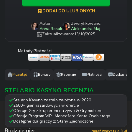
DODAJ DO ULUBIONYCH
Autor:
Zweryfikowano:
Anna Rosak
Aleksandra Maj
Zaktualizowano:
13/10/2025
Metody Płatności:
Przegląd
Bonusy
Recenzje
Płatności
Dyskusje
STELARIO KASYNO RECENZJA
Stelario Kasyno zostało założone w 2020
2500+ gier hazardowych w ofercie
Oferuje Gry z krupierem na żywo & Gry mobilne
Oferuje Program VIP i Menedżera Konta Osobistego
Dostępne dla graczy z: Stany Zjednoczone
Rodzaje gier
Pokaż wszystkie
(+3)