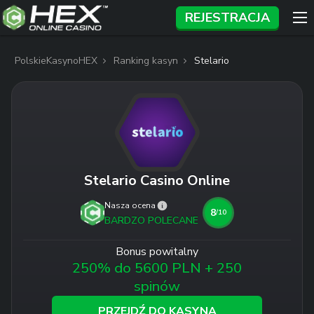
REJESTRACJA
PolskieKasynoHEX
Ranking kasyn
Stelario
Stelario Casino Online
Nasza ocena
8
/10
BARDZO POLECANE
Bonus powitalny
250% do 5600 PLN + 250
spinów
PRZEJDŹ DO KASYNA