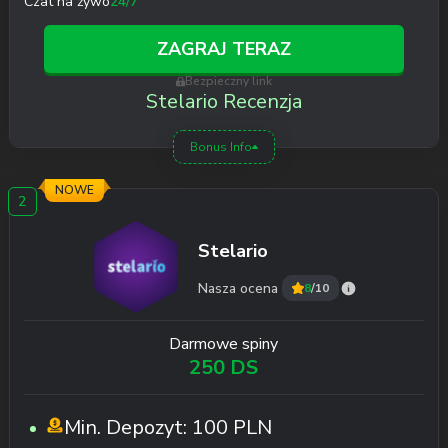
Czat na żywo
24/7
ZAGRAJ TERAZ
Bezpieczny link
Stelario Recenzja
Bonus Info
NOWE
Stelario
Nasza ocena
8
/10
Darmowe spiny
250 DS
Min. Depozyt:
100 PLN