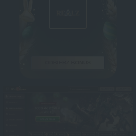
ODBIERZ BONUS