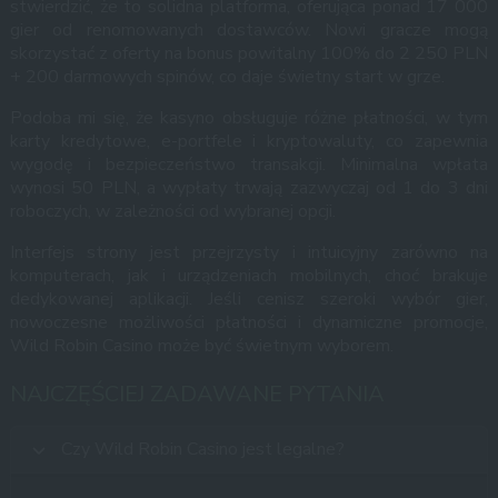
stwierdzić, że to solidna platforma, oferująca ponad 17 000
gier od renomowanych dostawców. Nowi gracze mogą
skorzystać z oferty na bonus powitalny 100% do 2 250 PLN
+ 200 darmowych spinów, co daje świetny start w grze.
Podoba mi się, że kasyno obsługuje różne płatności, w tym
karty kredytowe, e-portfele i kryptowaluty, co zapewnia
wygodę i bezpieczeństwo transakcji. Minimalna wpłata
wynosi 50 PLN, a wypłaty trwają zazwyczaj od 1 do 3 dni
roboczych, w zależności od wybranej opcji.
Interfejs strony jest przejrzysty i intuicyjny zarówno na
komputerach, jak i urządzeniach mobilnych, choć brakuje
dedykowanej aplikacji. Jeśli cenisz szeroki wybór gier,
nowoczesne możliwości płatności i dynamiczne promocje,
Wild Robin Casino może być świetnym wyborem.
NAJCZĘŚCIEJ ZADAWANE PYTANIA
Czy Wild Robin Casino jest legalne?