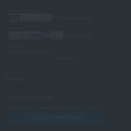
Metody Płatności
Pokaż wszystkie
Wypłaty
Pokaż wszystkie
Waluty
Zagraniczne Kasyna, PLN
Pokaż mniej
Dyskusje
No comments yet
Be first who commented Wild Robin Casino
DODAJ KOMENTARZ