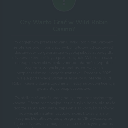
Czy Warto Grać w Wild Robin
Casino?
Po dogłębnym przetestowaniu Wild Robin zauważyłem,
że oferuje ono imponujący wybór tytułów od czołowych
dostawców, co gwarantuje wysoką jakość zabawy dla
użytkowników o różnych preferencjach. Wildrobin casino
obsługuje szeroki wachlarz metod płatności (wplata i
wypłata), w tym kryptowaluty, co zwiększa
bezpieczeństwo i wygodę transakcji. Recenzja 2025
wzięła pod uwagę wszelkie aspekty w ofercie Wild
Robin. Kasyno działa zgodnie z międzynarodową licencją,
gwarantując bezpieczeństwo.
Zwróciłem również uwagę na system promocyjny tego
kasyna. Oferta promocyjna jest nie tylko hojna, ale także
dobrze zaprojektowana, zapewniając korzyści zarówno
nowym, jak i stałym użytkownikom, którzy grają w
kasynie. Dodatkowo testy programu VIP wykazały, że
lojalni użytkownicy mogą liczyć na ekskluzywny bonus,