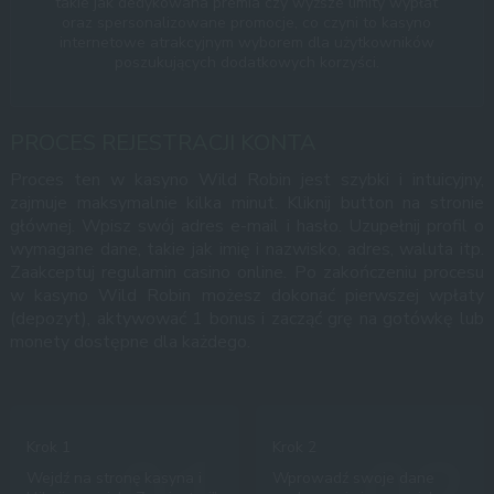
takie jak dedykowana premia czy wyższe limity wypłat
oraz spersonalizowane promocje, co czyni to kasyno
internetowe atrakcyjnym wyborem dla użytkowników
poszukujących dodatkowych korzyści.
PROCES REJESTRACJI KONTA
Proces ten w kasyno Wild Robin jest szybki i intuicyjny,
zajmuje maksymalnie kilka minut. Kliknij button na stronie
głównej. Wpisz swój adres e-mail i hasło. Uzupełnij profil o
wymagane dane, takie jak imię i nazwisko, adres, waluta itp.
Zaakceptuj regulamin casino online. Po zakończeniu procesu
w kasyno Wild Robin możesz dokonać pierwszej wpłaty
(depozyt), aktywować 1 bonus i zacząć grę na gotówkę lub
monety dostępne dla każdego.
Krok 1
Krok 2
Wejdź na stronę kasyna i
Wprowadź swoje dane