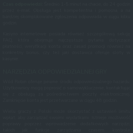
Czas odpowiedzi:
Średnio 1-5 minut na chacie, do 24 godzin
przez e-mail. Obsługa jest kompetentna i pomocna, a na
bardziej skomplikowane zgłoszenia odpowiada w ciągu kilku
godzin.
Kasyno internetowe posiada również szczegółową sekcję
FAQ, która obejmuje najczęstsze pytania dotyczące
płatności, weryfikacji konta oraz zasad promocji również na
konkretny bonus, czy też jaki dostawca oferuje sloty w
kasynie.
NARZĘDZIA ODPOWIEDZIALNEJ GRY
Wild Robin oferuje pewne środki odpowiedzialnego hazardu:
Użytkownicy mogą poprosić o samowykluczenie, kontaktując
się z obsługą za pośrednictwem poczty elektronicznej.
Zamknięcie konta jest przetwarzane w ciągu 48 godzin.
Wielu graczy z Polski może skorzystać z ustawień limitu
wpłat, aby zarządzać swoimi wydatkami. Istnieje możliwość
poprawy poprzez wprowadzenie dodatkowych narzędzi,
takich jak funkcje zarządzania czasem, kontrole