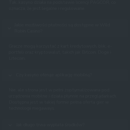
Tak, kasyno działa na podstawie licencji PAGCOR, co
oznacza, że jest legalne i regulowane.
Jakie możliwości płatności są dostępne w Wild
Robin Casino?
Gracze mogą korzystać z kart kredytowych, blik, e-
portfeli oraz kryptowalut, takich jak Bitcoin, Doge i
Litecoin.
Czy kasyno oferuje aplikację mobilną?
Nie, ale strona jest w pełni zoptymalizowana pod
urządzenia mobilne i działa płynnie na przeglądarkach.
Dostępna jest w takiej formie pełna oferta gier w
technologii megaways.
Jak długo trwa wypłata środków?