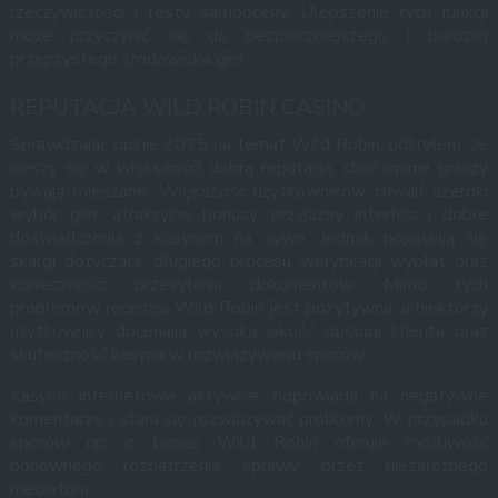
rzeczywistości i testy samooceny. Ulepszenie tych funkcji
może przyczynić się do bezpieczniejszego i bardziej
przejrzystego środowiska gier.
REPUTACJA WILD ROBIN CASINO
Sprawdzając opinie 2025 na temat Wild Robin, odkryłem, że
cieszy się w większości dobrą reputacją, choć opinie graczy
bywają mieszane. Większość użytkowników chwali szeroki
wybór gier, atrakcyjne bonusy, przyjazny interfejs i dobre
doświadczenia z kasynem na żywo. Jednak pojawiają się
skargi dotyczące długiego procesu weryfikacji wypłat oraz
konieczności przesyłania dokumentów. Mimo tych
problemów recenzja Wild Robin jest pozytywna, a niektórzy
użytkownicy doceniają wysoką jakość obsługi klienta oraz
skuteczność kasyna w rozwiązywaniu sporów.
Kasyno internetowe aktywnie odpowiada na negatywne
komentarze i stara się rozwiązywać problemy. W przypadku
sporów np. o bonus Wild Robin oferuje możliwość
ponownego rozpatrzenia sprawy przez niezależnego
mediatora.