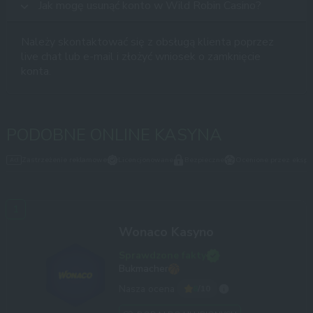
Jak mogę usunąć konto w Wild Robin Casino?
Należy skontaktować się z obsługą klienta poprzez
live chat lub e-mail i złożyć wniosek o zamknięcie
konta.
PODOBNE ONLINE KASYNA
Zastrzeżenie reklamowe
Licencjonowane
Bezpieczne
Ocenione przez ekspe
Wonaco Kasyno
Sprawdzone fakty
Bukmacher
Nasza ocena
8
/10