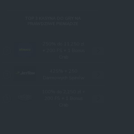
TOP 3 KASYNA DO GRY NA
PRAWDZIWE PIENIĄDZE
250% do 11,250 zl
+ 200 FS + 1 Bonus
1
Crab
425% + 250
2
Darmowych Spinów
100% do 2,250 zł +
200 FS + 1 Bonus
3
Crab