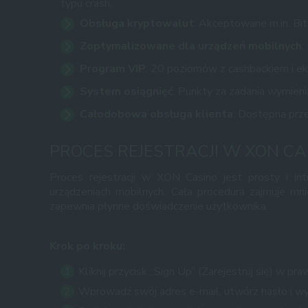
typu crash.
Obsługa kryptowalut
: Akceptowane m.in. Bit
Zoptymalizowane dla urządzeń mobilnych
:
Program VIP
: 20 poziomów z cashbackiem i e
System osiągnięć
: Punkty za zadania wymieni
Całodobowa obsługa klienta
: Dostępna prze
PROCES REJESTRACJI W XON CA
Proces rejestracji w XON Casino jest prosty i int
urządzeniach mobilnych. Cała procedura zajmuje mni
zapewnia płynne doświadczenie użytkownika.
Krok po kroku:
Kliknij przycisk „Sign Up” (Zarejestruj się) w p
Wprowadź swój adres e-mail, utwórz hasło i w