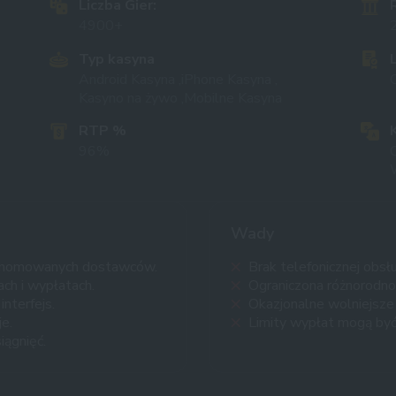
Liczba Gier:
4900+
Typ kasyna
Android Kasyna ,
iPhone Kasyna ,
Kasyno na żywo ,
Mobilne Kasyna
RTP %
96%
C
Wady
renomowanych dostawców.
Brak telefonicznej obsłu
ch i wypłatach.
Ograniczona różnorodno
nterfejs.
Okazjonalne wolniejsze
e.
Limity wypłat mogą być z
ągnięć.