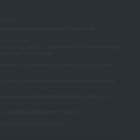
.
.
Account”.
tywacyjny, aby zakończyć proces rejestracji.​
konta Google.​
ństwo i zgodność z przepisami, XON Casino wymaga
w. Proces ten obejmuje:​
dokumentu tożsamości (np. dowód osobisty, paszport,
y adres zamieszkania (np. rachunek za media, wyciąg
.
karty płatniczej (z zakrytymi niektórymi cyframi) lub
arzy trzymającej dokument tożsamości.​
 zazwyczaj trwa do 48 godzin.