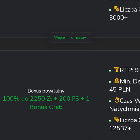
Liczba 
3000+
Więcej informacji
RTP:
9
Min. D
45 PLN
Bonus powitalny
100% do 2250 Zł + 200 FS + 1
Czas W
Bonus Crab
Natychmia
Liczba 
12537+