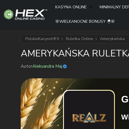
KASYNA ONLINE
MINIMALNY DE
🌸WIELKANOCNE BONUSY 🐣🌸
PolskieKasynoHEX
Ruletka Online
Amerykańska
AMERYKAŃSKA RULETK
Autor
Aleksandra Maj
G
Wi