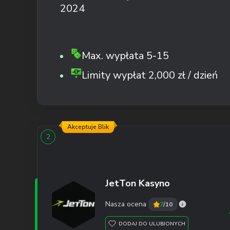
2024
Max. wypłata
5-15
Limity wypłat
2,000 zł / dzień
Akceptuje Blik
JetTon Kasyno
Nasza ocena
7
/10
DODAJ DO ULUBIONYCH