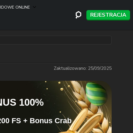
RDOWE ONLINE
REJESTRACJA
Zaktualizowano:
25/09/2025
NUS 100%
 200 FS + Bonus Crab