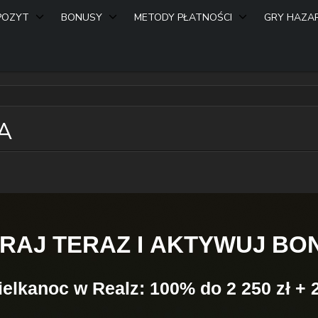
POZYT
BONUSY
METODY PŁATNOŚCI
GRY HAZA
A
RAJ TERAZ I AKTYWUJ BO
elkanoc w Realz: 100% do 2 250 zł +