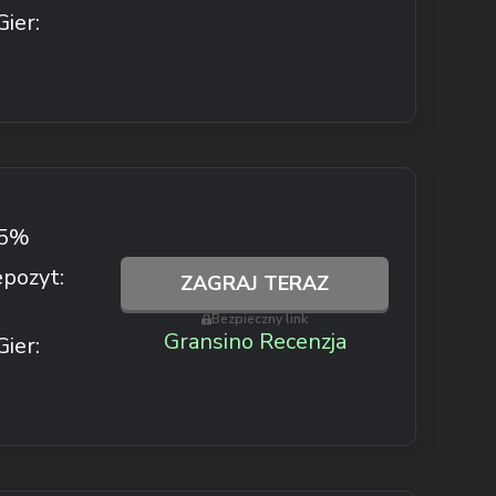
Gier:
5%
epozyt:
ZAGRAJ TERAZ
Bezpieczny link
Gransino Recenzja
Gier: