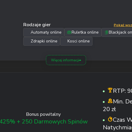
Rodzaje gier
Pokaż wsz
Automaty online
Ruletka online
Blackjack on
Zdrapki online
Kosci online
Więcej informacji
RTP:
9
Min. D
20 zł
Bonus powitalny
Czas W
425% + 250 Darmowych Spinów
Natychmia