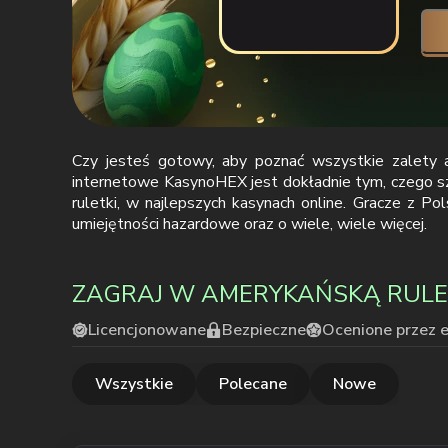
Czy jesteś gotowy, aby poznać wszystkie zalety 
internetowe KasynoHEX jest dokładnie tym, czego szu
ruletki, w najlepszych kasynach online. Gracze z P
umiejętności hazardowe oraz o wiele, wiele więcej.
ZAGRAJ W AMERYKAŃSKĄ RULE
Licencjonowane
Bezpieczne
Ocenione przez 
Wszystkie
Polecane
Nowe