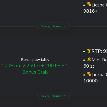
Liczba 
9816+
Więcej informacji
RTP:
9
Min. D
Bonus powitalny
100% do 2,250 zł + 200 FS + 1
50 zł
Bonus Crab
Liczba 
10000+
Więcej informacji