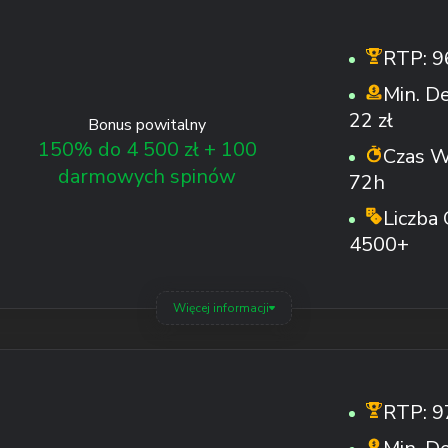
RTP:
9
Min. D
22 zł
Bonus powitalny
150% do 4 500 zł + 100
Czas W
darmowych spinów
72h
Liczba 
4500+
Więcej informacji
RTP:
9