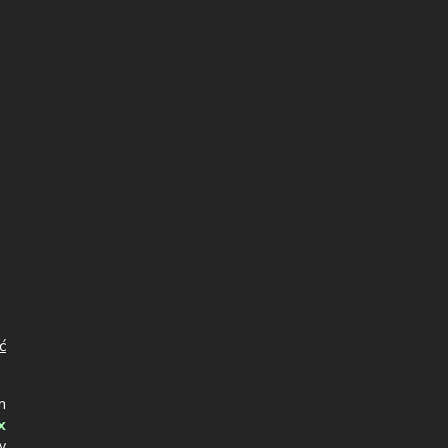
ć
m
x
w