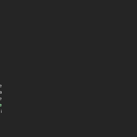
e
a
e
e
i