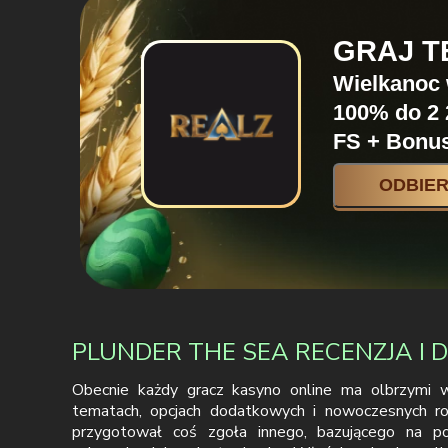
GRAJ T
Wielkanoc 
100% do 2 
FS + Bonu
ODBIE
PLUNDER THE SEA RECENZJA I
Obecnie każdy gracz kasyno online ma olbrzymi w
tematach, opcjach dodatkowych i nowoczesnych rozw
przygotował coś zgoła innego, bazującego na popu