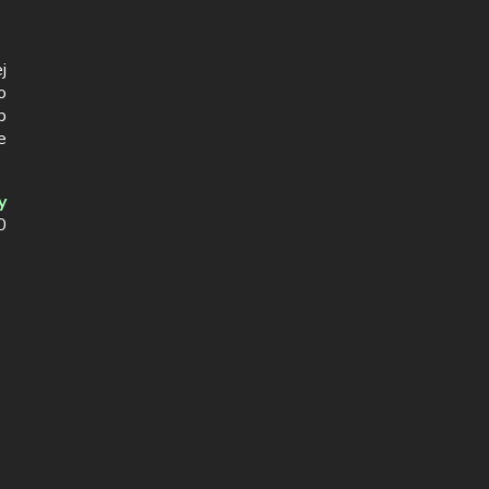
j
o
b
e
y
0