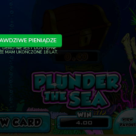
RAWDZIWE PIENIĄDZE
 DEMO NIE JEST DOSTĘPNE
ŻE MAM UKOŃCZONE 18 LAT.