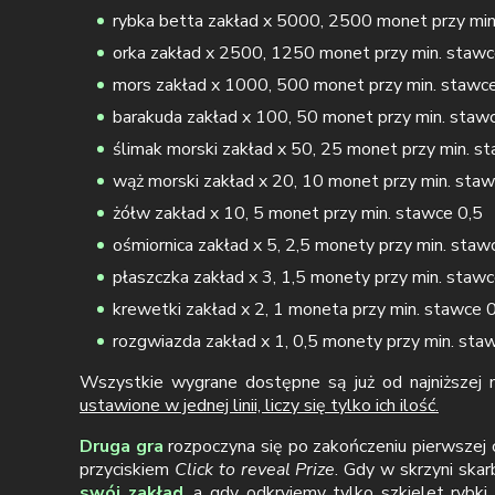
rybka betta zakład x 5000, 2500 monet przy min
orka zakład x 2500, 1250 monet przy min. stawc
mors zakład x 1000, 500 monet przy min. stawce
barakuda zakład x 100, 50 monet przy min. staw
ślimak morski zakład x 50, 25 monet przy min. s
wąż morski zakład x 20, 10 monet przy min. staw
żółw zakład x 10, 5 monet przy min. stawce 0,5
ośmiornica zakład x 5, 2,5 monety przy min. staw
płaszczka zakład x 3, 1,5 monety przy min. stawc
krewetki zakład x 2, 1 moneta przy min. stawce 
rozgwiazda zakład x 1, 0,5 monety przy min. staw
Wszystkie wygrane dostępne są już od najniższej 
ustawione w jednej linii, liczy się tylko ich ilość.
Druga gra
rozpoczyna się po zakończeniu pierwszej 
przyciskiem
Click to reveal Prize
. Gdy w skrzyni ska
swój zakład
, a gdy odkryjemy tylko szkielet rybki