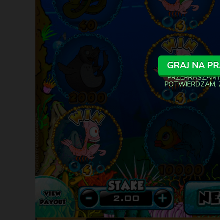
GRAJ NA P
PRZEPRASZAMY,
POTWIERDZAM, 