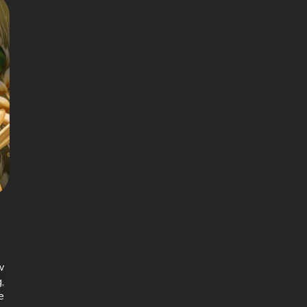
w
,
e