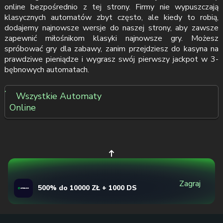
online bezpośrednio z tej strony. Firmy nie wypuszczają
klasycznych automatów zbyt często, ale kiedy to robią,
dodajemy najnowsze wersje do naszej strony, aby zawsze
zapewnić miłośnikom klasyki najnowsze gry. Możesz
spróbować gry dla zabawy, zanim przejdziesz do kasyna na
prawdziwe pieniądze i wygrasz swój pierwszy jackpot w 3-
bębnowych automatach.
Wszystkie Automaty
Online
Zagraj
500% do 10000 ZŁ + 1000 DS