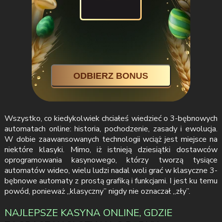
ODBIERZ BONUS
Wszystko, co kiedykolwiek chciałeś wiedzieć o 3-bębnowych
automatach online: historia, pochodzenie, zasady i ewolucja.
W dobie zaawansowanych technologii wciąż jest miejsce na
niektóre klasyki. Mimo, iż istnieją dziesiątki dostawców
oprogramowania kasynowego, którzy tworzą tysiące
automatów wideo, wielu ludzi nadal woli grać w klasyczne 3-
bębnowe automaty z prostą grafiką i funkcjami. I jest ku temu
powód, ponieważ „klasyczny” nigdy nie oznaczał „zły”.
NAJLEPSZE KASYNA ONLINE, GDZIE