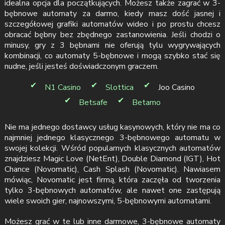
idealna opcja dla początkujących. Możesz także zagrać w 3-
bębnowe automaty za darmo, kiedy masz dość jasnej i
szczegółowej grafiki automatów wideo i po prostu chcesz
obracać bębny bez zbędnego zastanowienia. Jeśli chodzi o
minusy, gry z 3 bębnami nie oferują tylu wygrywających
kombinacji, co automaty 5-bębnowe i mogą szybko stać się
nudne, jeśli jesteś doświadczonym graczem.
N1 Casino
Slottica
Joo Casino
Betsafe
Betamo
Nie ma jednego dostawcy usług kasynowych, który nie ma co
najmniej jednego klasycznego 3-bębnowego automatu w
swojej kolekcji. Wśród popularnych klasycznych automatów
znajdziesz Magic Love (NetEnt), Double Diamond (IGT), Hot
Chance (Novomatic), Cash Splash (Novomatic). Nawiasem
mówiąc, Novomatic jest firmą, która zaczęła od tworzenia
tylko 3-bębnowych automatów, ale nawet one zastępują
wiele swoich gier, najnowszymi, 5-bębnowymi automatami.
Możesz grać w te lub inne darmowe, 3-bębnowe automaty